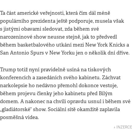
Ta část americké veřejnosti, která čím dál méně
populárního prezidenta ještě podporuje, musela však
s jistými obavami sledovat, zda během své
narozeninové show neusne stejně, jak to předvedl
během basketbalového utkání mezi New York Knicks a
San Antonio Spurs v New Yorku jen o několik dní dříve.
Trump totiž nyní pravidelně usíná na tiskových
konferencích a zasedáních svého kabinetu. Záchvat
narkolepsie ho nedávno přemohl dokonce vestoje,
během projevu členky jeho kabinetu před Bílým
domem. A nakonec na chvíli opravdu usnul i během své
„gladiátorské“ show. Sociální sítě okamžitě zaplavila
posměšná videa.
↓ INZERCE