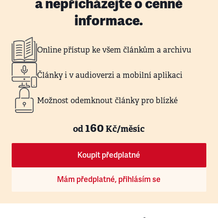
a nepřicházejte o cenné
informace.
Online přístup ke všem článkům a archivu
Články i v audioverzi a mobilní aplikaci
Možnost odemknout články pro blízké
160
od
Kč/měsíc
Koupit předplatné
Mám předplatné, přihlásím se