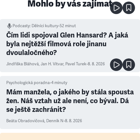
Mohlo by vás zajímat
Podcasty
:
Dělníci kultury
•
52 minut
Čím lidi spojoval Glen Hansard? A jaká
byla nejtěžší filmová role jinanu
dvoulaločného?
Jindřiška Bláhová
,
Jan H. Vitvar
,
Pavel Turek
•
8. 8. 2026
Psychologická poradna
•
4
minuty
Mám manžela, o jakého by stála spousta
žen. Náš vztah už ale není, co býval. Dá
se ještě zachránit?
Beáta Obradovičová
,
Denník N
•
8. 8. 2026