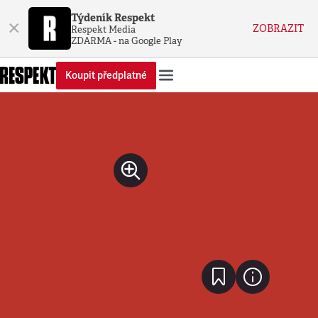
Týdeník Respekt
×
ZOBRAZIT
Respekt Media
ZDARMA - na Google Play
Koupit předplatné