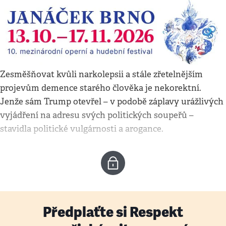
Zesměšňovat kvůli narkolepsii a stále zřetelnějším
projevům demence starého člověka je nekorektní.
Jenže sám Trump otevřel – v podobě záplavy urážlivých
vyjádření na adresu svých politických soupeřů –
stavidla politické vulgárnosti a arogance.
Předplaťte si Respekt