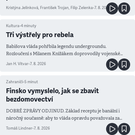
Kristýna Jelínková
,
František Trojan
,
Filip Zelenka
•
7. 8. 2026
Kultura
•
4
minuty
Tři výstřely pro rebela
Babišova vláda pohřbila legendu undergroundu.
Rozloučení s Milanem Knížákem doprovodily vojenské
salvy i kritika pokrokářů
Jan H. Vitvar
•
7. 8. 2026
Zahraničí
•
5
minut
Finsko vymyslelo, jak se zbavit
bezdomovectví
DOBRÉ ZPRÁVY ODJINUD. Základ receptu je banální i
náročný současně: aby to vláda opravdu považovala za
prioritu
Tomáš Lindner
•
7. 8. 2026