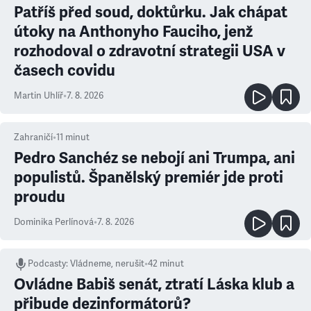
Patříš před soud, doktůrku. Jak chápat
útoky na Anthonyho Fauciho, jenž
rozhodoval o zdravotní strategii USA v
časech covidu
Martin Uhlíř
•
7. 8. 2026
Zahraničí
•
11
minut
Pedro Sanchéz se nebojí ani Trumpa, ani
populistů. Španělský premiér jde proti
proudu
Dominika Perlínová
•
7. 8. 2026
Podcasty
:
Vládneme, nerušit
•
42 minut
Ovládne Babiš senát, ztratí Láska klub a
přibude dezinformátorů?