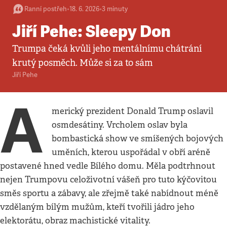
Ranní postřeh
•
18. 6. 2026
•
3
minuty
Jiří Pehe: Sleepy Don
Trumpa čeká kvůli jeho mentálnímu chátrání
krutý posměch. Může si za to sám
Jiří Pehe
A
merický prezident Donald Trump oslavil
osmdesátiny. Vrcholem oslav byla
bombastická show ve smíšených bojových
uměních, kterou uspořádal v obří aréně
postavené hned vedle Bílého domu. Měla podtrhnout
nejen Trumpovu celoživotní vášeň pro tuto kýčovitou
směs sportu a zábavy, ale zřejmě také nabídnout méně
vzdělaným bílým mužům, kteří tvořili jádro jeho
elektorátu, obraz machistické vitality.