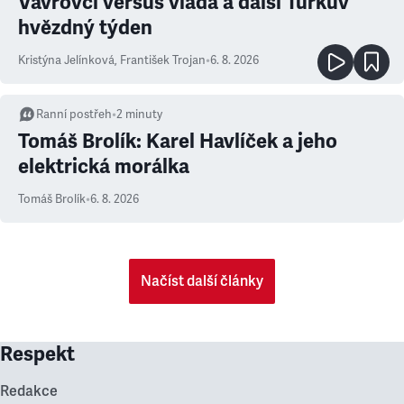
Vávrovci versus vláda a další Turkův
hvězdný týden
Kristýna Jelínková
,
František Trojan
•
6. 8. 2026
Ranní postřeh
•
2
minuty
Tomáš Brolík: Karel Havlíček a jeho
elektrická morálka
Tomáš Brolík
•
6. 8. 2026
Načíst další články
Respekt
Redakce