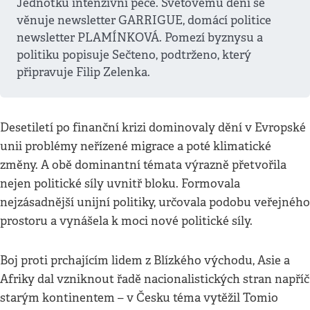
Jednotku intenzivní péče. Světovému dění se
věnuje newsletter GARRIGUE, domácí politice
newsletter PLAMÍNKOVÁ. Pomezí byznysu a
politiku popisuje Sečteno, podtrženo, který
připravuje Filip Zelenka.
Desetiletí po finanční krizi dominovaly dění v Evropské
unii problémy neřízené migrace a poté klimatické
změny. A obě dominantní témata výrazně přetvořila
nejen politické síly uvnitř bloku. Formovala
nejzásadnější unijní politiky, určovala podobu veřejného
prostoru a vynášela k moci nové politické síly.
Boj proti prchajícím lidem z Blízkého východu, Asie a
Afriky dal vzniknout řadě nacionalistických stran napříč
starým kontinentem – v Česku téma vytěžil Tomio