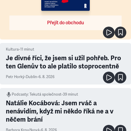
Přejít do obchodu
Kultura
•
11
minut
Je divné říci, že jsem si užil pohřeb. Pro
ten Glenův to ale platilo stoprocentně
Petr Horký
•
Dublin
•
6. 8. 2026
Podcasty
:
Tekutá společnost
•
39 minut
Natálie Kocábová: Jsem rváč a
nenávidím, když mi někdo říká ne a v
něčem brání
Barbora Kroužková
•
6. 8. 2026