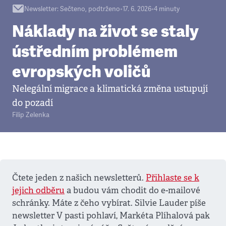
Newsletter
:
Sečteno, podtrženo
•
17. 6. 2026
•
4
minuty
Náklady na život se staly
ústředním problémem
evropských voličů
Nelegální migrace a klimatická změna ustupují
do pozadí
Filip Zelenka
Čtete jeden z našich newsletterů.
Přihlaste se k
jejich odběru
a budou vám chodit do e-mailové
schránky. Máte z čeho vybírat. Silvie Lauder píše
newsletter V pasti pohlaví, Markéta Plíhalová pak