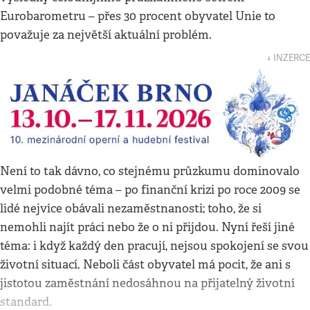
Eurobarometru – přes 30 procent obyvatel Unie to
považuje za největší aktuální problém.
↓ INZERCE
Není to tak dávno, co stejnému průzkumu dominovalo
velmi podobné téma – po finanční krizi po roce 2009 se
lidé nejvíce obávali nezaměstnanosti; toho, že si
nemohli najít práci nebo že o ni přijdou. Nyní řeší jiné
téma: i když každý den pracují, nejsou spokojení se svou
životní situací. Neboli část obyvatel má pocit, že ani s
jistotou zaměstnání nedosáhnou na přijatelný životní
standard.