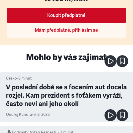
Koupit předplatné
Mám předplatné, přihlásím se
Mohlo by vás zajímat
Česko
•
8
minut
V poslední době se s focením aut docela
rozjel. Kam prezident s foťákem vyráží,
často neví ani jeho okolí
Ondřej Kundra
•
6. 8. 2026
Podcasty
:
Výtah Respektu
•
17 minut