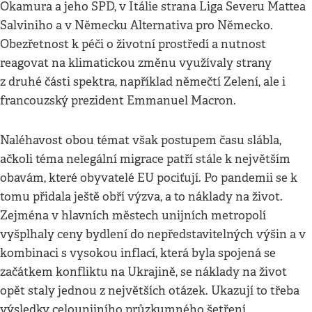
Okamura a jeho SPD, v Itálie strana Liga Severu Mattea
Salviniho a v Německu Alternativa pro Německo.
Obezřetnost k péči o životní prostředí a nutnost
reagovat na klimatickou změnu využívaly strany
z druhé části spektra, například němečtí Zelení, ale i
francouzský prezident Emmanuel Macron.
Naléhavost obou témat však postupem času slábla,
ačkoli téma nelegální migrace patří stále k největším
obavám, které obyvatelé EU pociťují. Po pandemii se k
tomu přidala ještě obří výzva, a to náklady na život.
Zejména v hlavních městech unijních metropolí
vyšplhaly ceny bydlení do nepředstavitelných výšin a v
kombinaci s vysokou inflací, která byla spojená se
začátkem konfliktu na Ukrajině, se náklady na život
opět staly jednou z největších otázek. Ukazují to třeba
výsledky celounijního průzkumného šetření