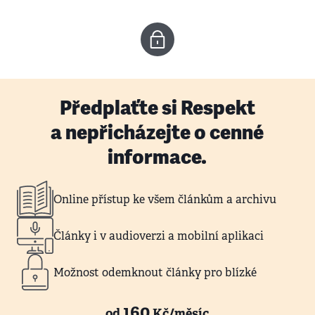
Předplaťte si Respekt
a nepřicházejte o cenné
informace.
Online přístup ke všem článkům a archivu
Články i v audioverzi a mobilní aplikaci
Možnost odemknout články pro blízké
160
od
Kč/měsíc