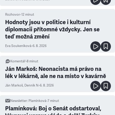
Rozhovor
•
12
minut
Hodnoty jsou v politice i kulturní
diplomacii přítomné vždycky. Jen se
teď možná změní
Eva Soukeníková
•
6. 8. 2026
Komentář
•
8
minut
Ján Markoš: Neonacista má právo na
lék v lékárně, ale ne na místo v kavárně
Ján Markoš
,
Denník N
•
6. 8. 2026
Newsletter
:
Plamínková
•
7
minut
Plamínková: Boj o Senát odstartoval,