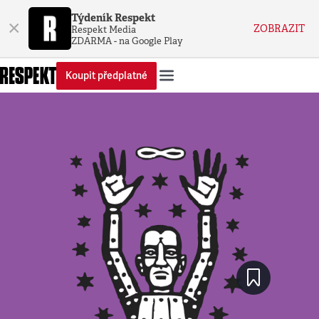
Týdeník Respekt
×
ZOBRAZIT
Respekt Media
ZDARMA - na Google Play
Koupit předplatné