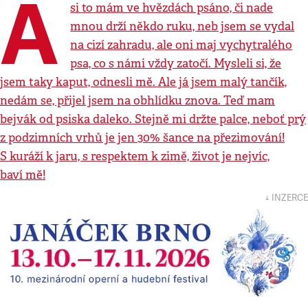
A
si to mám ve hvězdách psáno, či nade
mnou drží někdo ruku, neb jsem se vydal
na cizí zahradu, ale oni maj vychytralého
psa, co s námi vždy zatočí. Mysleli si, že
jsem taky kaput, odnesli mě. Ale já jsem malý tančík,
nedám se, přijel jsem na obhlídku znova. Teď mam
bejvák od psiska daleko. Stejně mi držte palce, neboť prý
z podzimních vrhů je jen 30% šance na přezimování!
S kuráží k jaru, s respektem k zimě, život je nejvíc,
baví mě!
↓ INZERCE