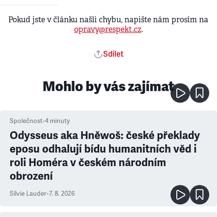
Pokud jste v článku našli chybu, napište nám prosím na
opravy@respekt.cz
.
Sdílet
Mohlo by vás zajímat
Společnost
•
4
minuty
Odysseus aka Hněwoš: české překlady
eposu odhalují bídu humanitních věd i
roli Homéra v českém národním
obrození
Silvie Lauder
•
7. 8. 2026