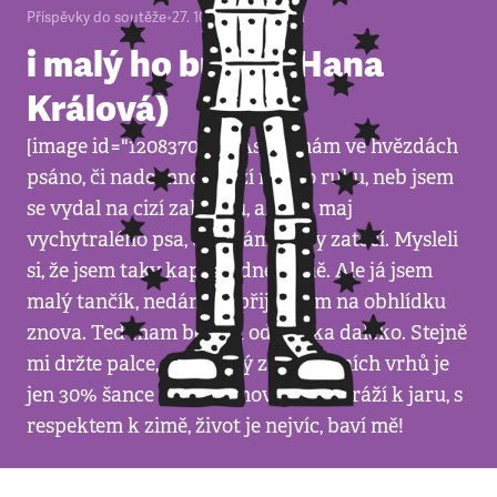
Příspěvky do soutěže
•
27. 10. 2008
•
1
minuta
i malý ho budí!! (Hana
Králová)
[image id="120837060"] Asi to mám ve hvězdách
psáno, či nade mnou drží někdo ruku, neb jsem
se vydal na cizí zahradu, ale oni maj
vychytralého psa, co s námi vždy zatočí. Mysleli
si, že jsem taky kaput, odnesli mě. Ale já jsem
malý tančík, nedám se, přijel jsem na obhlídku
znova. Teď mam bejvák od psiska daleko. Stejně
mi držte palce, neboť prý z podzimních vrhů je
jen 30% šance na přezimování! S kuráží k jaru, s
respektem k zimě, život je nejvíc, baví mě!