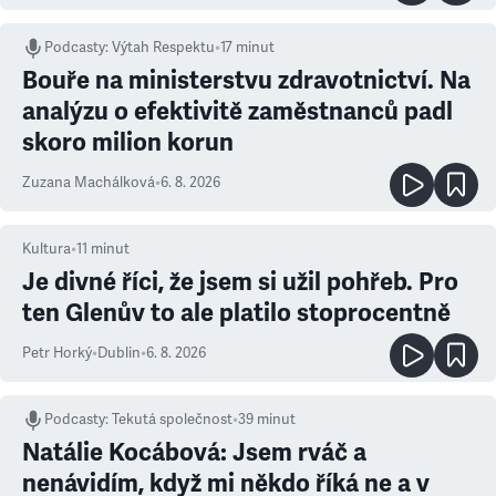
Podcasty
:
Výtah Respektu
•
17 minut
Bouře na ministerstvu zdravotnictví. Na
analýzu o efektivitě zaměstnanců padl
skoro milion korun
Zuzana Machálková
•
6. 8. 2026
Kultura
•
11
minut
Je divné říci, že jsem si užil pohřeb. Pro
ten Glenův to ale platilo stoprocentně
Petr Horký
•
Dublin
•
6. 8. 2026
Podcasty
:
Tekutá společnost
•
39 minut
Natálie Kocábová: Jsem rváč a
nenávidím, když mi někdo říká ne a v