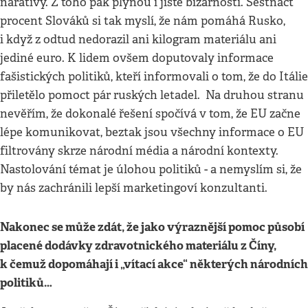
narativy. Z toho pak plynou i jisté bizarnosti. Šestnáct
procent Slováků si tak myslí, že nám pomáhá Rusko,
i když z odtud nedorazil ani kilogram materiálu ani
jediné euro. K lidem ovšem doputovaly informace
fašistických politiků, kteří informovali o tom, že do Itálie
přiletělo pomoct pár ruských letadel. Na druhou stranu
nevěřím, že dokonalé řešení spočívá v tom, že EU začne
lépe komunikovat, beztak jsou všechny informace o EU
filtrovány skrze národní média a národní kontexty.
Nastolování témat je úlohou politiků - a nemyslím si, že
by nás zachránili lepší marketingoví konzultanti.
Nakonec se může zdát, že jako výraznější pomoc působí
placené dodávky zdravotnického materiálu z Číny,
k čemuž dopomáhají i „vítací akce“ některých národních
politiků…