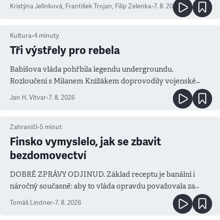
Kristýna Jelínková
,
František Trojan
,
Filip Zelenka
•
7. 8. 2026
Kultura
•
4
minuty
Tři výstřely pro rebela
Babišova vláda pohřbila legendu undergroundu.
Rozloučení s Milanem Knížákem doprovodily vojenské
salvy i kritika pokrokářů
Jan H. Vitvar
•
7. 8. 2026
Zahraničí
•
5
minut
Finsko vymyslelo, jak se zbavit
bezdomovectví
DOBRÉ ZPRÁVY ODJINUD. Základ receptu je banální i
náročný současně: aby to vláda opravdu považovala za
prioritu
Tomáš Lindner
•
7. 8. 2026