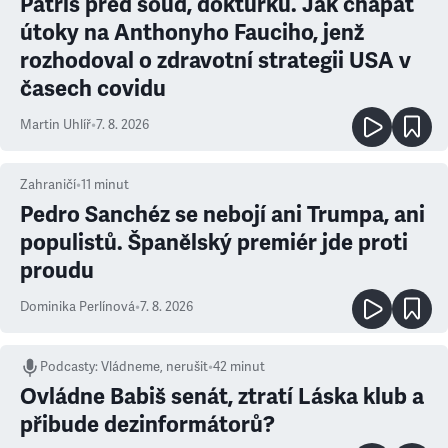
Patříš před soud, doktůrku. Jak chápat
útoky na Anthonyho Fauciho, jenž
rozhodoval o zdravotní strategii USA v
časech covidu
Martin Uhlíř
•
7. 8. 2026
Zahraničí
•
11
minut
Pedro Sanchéz se nebojí ani Trumpa, ani
populistů. Španělský premiér jde proti
proudu
Dominika Perlínová
•
7. 8. 2026
Podcasty
:
Vládneme, nerušit
•
42 minut
Ovládne Babiš senát, ztratí Láska klub a
přibude dezinformátorů?