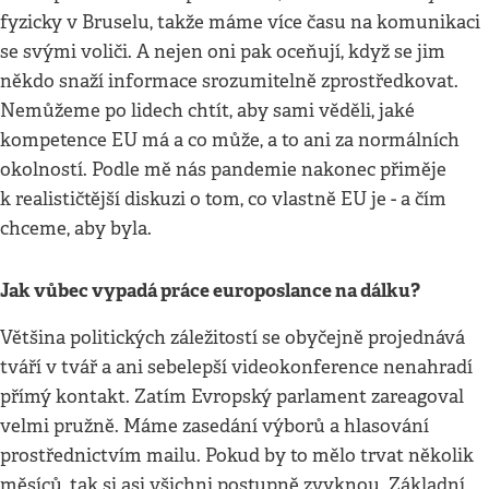
fyzicky v Bruselu, takže máme více času na komunikaci
se svými voliči. A nejen oni pak oceňují, když se jim
někdo snaží informace srozumitelně zprostředkovat.
Nemůžeme po lidech chtít, aby sami věděli, jaké
kompetence EU má a co může, a to ani za normálních
okolností. Podle mě nás pandemie nakonec přiměje
k realističtější diskuzi o tom, co vlastně EU je - a čím
chceme, aby byla.
Jak vůbec vypadá práce europoslance na dálku?
Většina politických záležitostí se obyčejně projednává
tváří v tvář a ani sebelepší videokonference nenahradí
přímý kontakt. Zatím Evropský parlament zareagoval
velmi pružně. Máme zasedání výborů a hlasování
prostřednictvím mailu. Pokud by to mělo trvat několik
měsíců, tak si asi všichni postupně zvyknou. Základní