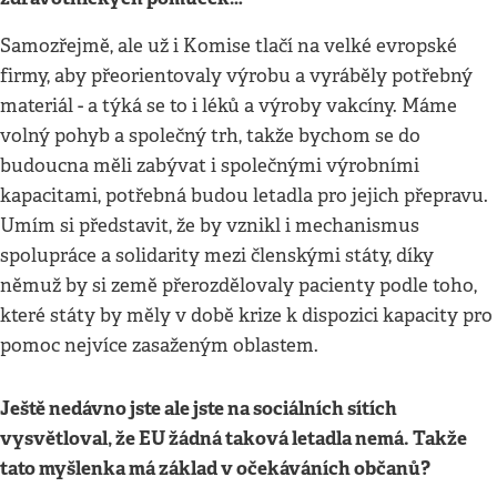
Samozřejmě, ale už i Komise tlačí na velké evropské
firmy, aby přeorientovaly výrobu a vyráběly potřebný
materiál - a týká se to i léků a výroby vakcíny. Máme
volný pohyb a společný trh, takže bychom se do
budoucna měli zabývat i společnými výrobními
kapacitami, potřebná budou letadla pro jejich přepravu.
Umím si představit, že by vznikl i mechanismus
spolupráce a solidarity mezi členskými státy, díky
němuž by si země přerozdělovaly pacienty podle toho,
které státy by měly v době krize k dispozici kapacity pro
pomoc nejvíce zasaženým oblastem.
Ještě nedávno jste ale jste na sociálních sítích
vysvětloval, že EU žádná taková letadla nemá. Takže
tato myšlenka má základ v očekáváních občanů?