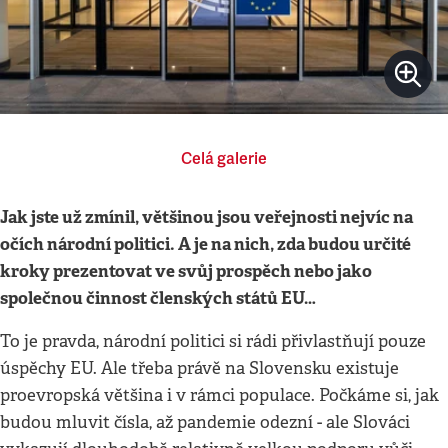
Celá galerie
Jak jste už zmínil, většinou jsou veřejnosti nejvíc na
očích národní politici. A je na nich, zda budou určité
kroky prezentovat ve svůj prospěch nebo jako
společnou činnost členských států EU…
To je pravda, národní politici si rádi přivlastňují pouze
úspěchy EU. Ale třeba právě na Slovensku existuje
proevropská většina i v rámci populace. Počkáme si, jak
budou mluvit čísla, až pandemie odezní - ale Slováci