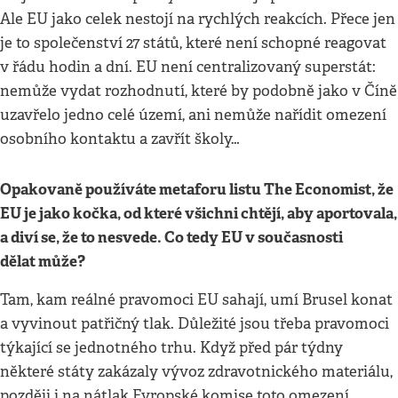
Ale EU jako celek nestojí na rychlých reakcích. Přece jen
je to společenství 27 států, které není schopné reagovat
v řádu hodin a dní. EU není centralizovaný superstát:
nemůže vydat rozhodnutí, které by podobně jako v Číně
uzavřelo jedno celé území, ani nemůže nařídit omezení
osobního kontaktu a zavřít školy…
Opakovaně používáte metaforu listu The Economist, že
EU je jako kočka, od které všichni chtějí, aby aportovala,
a diví se, že to nesvede. Co tedy EU v současnosti
dělat může?
Tam, kam reálné pravomoci EU sahají, umí Brusel konat
a vyvinout patřičný tlak. Důležité jsou třeba pravomoci
týkající se jednotného trhu. Když před pár týdny
některé státy zakázaly vývoz zdravotnického materiálu,
později i na nátlak Evropské komise toto omezení