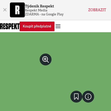
Týdeník Respekt
×
ZOBRAZIT
Respekt Media
ZDARMA - na Google Play
Koupit předplatné