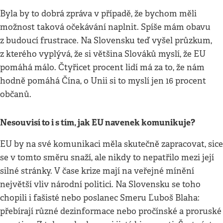
Byla by to dobrá zpráva v případě, že bychom měli
možnost taková očekávání naplnit. Spíše mám obavu
z budoucí frustrace. Na Slovensku teď vyšel průzkum,
z kterého vyplývá, že si většina Slováků myslí, že EU
pomáhá málo. Čtyřicet procent lidí má za to, že nám
hodně pomáhá Čína, o Unii si to myslí jen 16 procent
občanů.
Nesouvisí to i s tím, jak EU navenek komunikuje?
EU by na své komunikaci měla skutečně zapracovat, sice
se v tomto směru snaží, ale nikdy to nepatřilo mezi její
silné stránky. V čase krize mají na veřejné mínění
největší vliv národní politici. Na Slovensku se toho
chopili i fašisté nebo poslanec Smeru Ľuboš Blaha:
přebírají různé dezinformace nebo pročínské a proruské