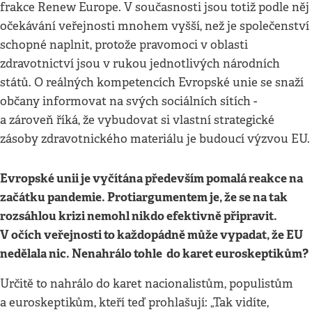
frakce Renew Europe. V současnosti jsou totiž podle něj
očekávání veřejnosti mnohem vyšší, než je společenství
schopné naplnit, protože pravomoci v oblasti
zdravotnictví jsou v rukou jednotlivých národních
států. O reálných kompetencích Evropské unie se snaží
občany informovat na svých sociálních sítích -
a zároveň říká, že vybudovat si vlastní strategické
zásoby zdravotnického materiálu je budoucí výzvou EU.
Evropské unii je vyčítána především pomalá reakce na
začátku pandemie. Protiargumentem je, že se na tak
rozsáhlou krizi nemohl nikdo efektivně připravit.
V očích veřejnosti to každopádně může vypadat, že EU
nedělala nic. Nenahrálo tohle do karet euroskeptikům?
Určitě to nahrálo do karet nacionalistům, populistům
a euroskeptikům, kteří teď prohlašují: „Tak vidíte,