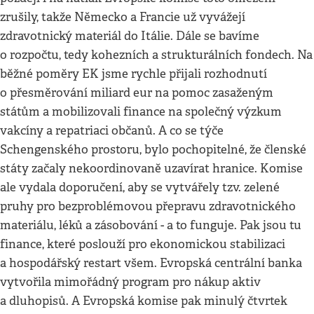
zrušily, takže Německo a Francie už vyvážejí
zdravotnický materiál do Itálie. Dále se bavíme
o rozpočtu, tedy kohezních a strukturálních fondech. Na
běžné poměry EK jsme rychle přijali rozhodnutí
o přesměrování miliard eur na pomoc zasaženým
státům a mobilizovali finance na společný výzkum
vakcíny a repatriaci občanů. A co se týče
Schengenského prostoru, bylo pochopitelné, že členské
státy začaly nekoordinovaně uzavírat hranice. Komise
ale vydala doporučení, aby se vytvářely tzv. zelené
pruhy pro bezproblémovou přepravu zdravotnického
materiálu, léků a zásobování - a to funguje. Pak jsou tu
finance, které poslouží pro ekonomickou stabilizaci
a hospodářský restart všem. Evropská centrální banka
vytvořila mimořádný program pro nákup aktiv
a dluhopisů. A Evropská komise pak minulý čtvrtek