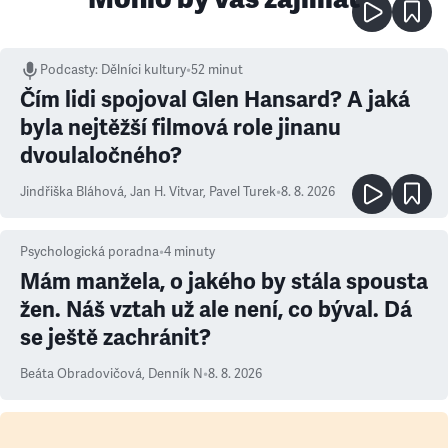
Podcasty
:
Dělníci kultury
•
52 minut
Čím lidi spojoval Glen Hansard? A jaká
byla nejtěžší filmová role jinanu
dvoulaločného?
Jindřiška Bláhová
,
Jan H. Vitvar
,
Pavel Turek
•
8. 8. 2026
Psychologická poradna
•
4
minuty
Mám manžela, o jakého by stála spousta
žen. Náš vztah už ale není, co býval. Dá
se ještě zachránit?
Beáta Obradovičová
,
Denník N
•
8. 8. 2026