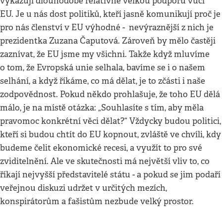
vykazují dlouhodobě relativně velkou podporu vůči
EU. Je u nás dost politiků, kteří jasně komunikují proč je
pro nás členství v EU výhodné - nevýraznější z nich je
prezidentka Zuzana Čaputová. Zároveň by mělo častěji
zaznívat, že EU jsme my všichni. Takže když mluvíme
o tom, že Evropská unie selhala, bavíme se i o našem
selhání, a když říkáme, co má dělat, je to zčásti i naše
zodpovědnost. Pokud někdo prohlašuje, že toho EU dělá
málo, je na místě otázka: „Souhlasíte s tím, aby měla
pravomoc konkrétní věci dělat?“ Vždycky budou politici,
kteří si budou chtít do EU kopnout, zvláště ve chvíli, kdy
budeme čelit ekonomické recesi, a využít to pro své
zviditelnění. Ale ve skutečnosti má největší vliv to, co
říkají nejvyšší představitelé státu - a pokud se jim podaří
veřejnou diskuzi udržet v určitých mezích,
konspirátorům a fašistům nezbude velký prostor.