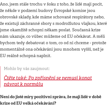
Ano, jsem stále trochu v šoku z toho, že lidé mají pocit,
že někde v podzemí budovy Evropské komise jsou
obrovské sklady, kde máme schované respirátory nebo,
že existují záchranné sbory s modrožlutou vlajkou, které
jsme okamžitě schopní někam poslat. Současná krize
nám ukazuje, co vůbec můžeme od EU očekávat. A měli
bychom tedy debatovat o tom, co od ní chceme - protože
momentálně ona očekávání jsou mnohem vyšší, než je
EU reálně schopná naplnit.
Mohlo by vás zaujmout:
Čtěte také: Po zpřísnění se nemusí konat
návrat k normálu
Není do jisté míry pozitivní zpráva, že mají lidé v době
krize od EU velká očekávání?