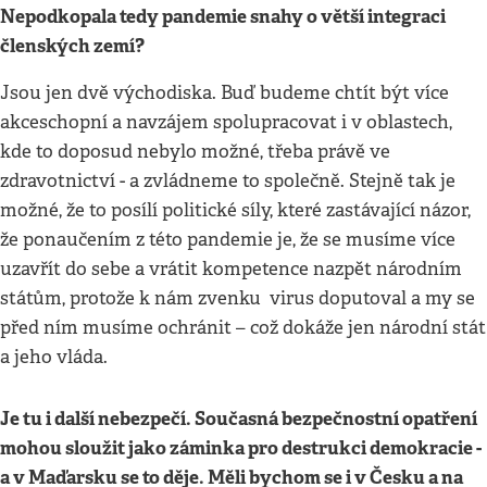
Nepodkopala tedy pandemie snahy o větší integraci
členských zemí?
Jsou jen dvě východiska. Buď budeme chtít být více
akceschopní a navzájem spolupracovat i v oblastech,
kde to doposud nebylo možné, třeba právě ve
zdravotnictví - a zvládneme to společně. Stejně tak je
možné, že to posílí politické síly, které zastávající názor,
že ponaučením z této pandemie je, že se musíme více
uzavřít do sebe a vrátit kompetence nazpět národním
státům, protože k nám zvenku virus doputoval a my se
před ním musíme ochránit – což dokáže jen národní stát
a jeho vláda.
Je tu i další nebezpečí. Současná bezpečnostní opatření
mohou sloužit jako záminka pro destrukci demokracie -
a v Maďarsku se to děje. Měli bychom se i v Česku a na