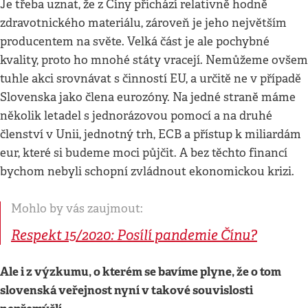
Je třeba uznat, že z Číny přichází relativně hodně
zdravotnického materiálu, zároveň je jeho největším
producentem na světe. Velká část je ale pochybné
kvality, proto ho mnohé státy vracejí. Nemůžeme ovšem
tuhle akci srovnávat s činností EU, a určitě ne v případě
Slovenska jako člena eurozóny. Na jedné straně máme
několik letadel s jednorázovou pomocí a na druhé
členství v Unii, jednotný trh, ECB a přístup k miliardám
eur, které si budeme moci půjčit. A bez těchto financí
bychom nebyli schopní zvládnout ekonomickou krizi.
Mohlo by vás zaujmout:
Respekt 15/2020: Posílí pandemie Čínu?
Ale i z výzkumu, o kterém se bavíme plyne, že o tom
slovenská veřejnost nyní v takové souvislosti