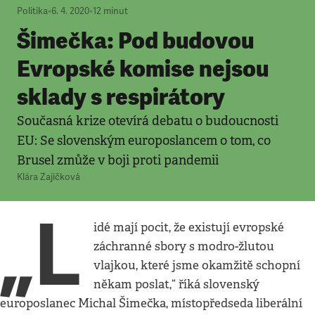
Politika
•
6. 4. 2020
•
12
minut
Šimečka: Pod budovou
Evropské komise nejsou
sklady s respirátory
Současná krize otevírá debatu o budoucnosti
EU: Se slovenským europoslancem o tom, co
Brusel zmůže v boji proti pandemii
Klára Zajíčková
„L
idé mají pocit, že existují evropské
záchranné sbory s modro-žlutou
vlajkou, které jsme okamžitě schopní
někam poslat,“ říká slovenský
europoslanec Michal Šimečka, místopředseda liberální