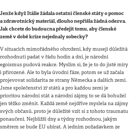
Jenže když Itálie žádala ostatní členské státy o pomoc
a zdravotnický materiál, dlouho nepřišla žádná odezva.
Jak chcete do budoucna předejít tomu, aby členské
země v době krize nejednaly sobecky?
V situacích mimořádného ohrožení, kdy musejí důležitá
rozhodnutí padat v řádu hodin a dní, je národní
egoismus pudová reakce. Myslím si, že je to do jisté míry
i přirozené. Ale to byla úvodní fáze, potom se už začala
projevovat solidarita ze strany Německa a dalších zemí.
Jsme společenství 27 států a pro každou zemi je
prioritou národní stát a národní zájmy, to se dá bohužel
jen těžko změnit. Každá země nejdříve myslela na zájmy
svých občanů, proto je důležité vzít si z tohoto traumatu
ponaučení. Nejbližší dny a týdny rozhodnou, jakým
směrem se bude EU ubírat. A jedním požadavkem ze