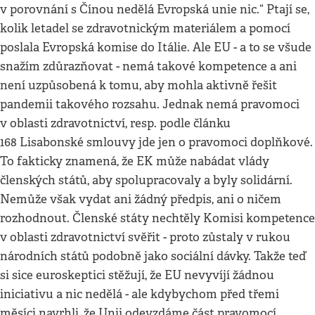
v porovnání s Čínou nedělá Evropská unie nic.“ Ptají se,
kolik letadel se zdravotnickým materiálem a pomocí
poslala Evropská komise do Itálie. Ale EU - a to se všude
snažím zdůrazňovat - nemá takové kompetence a ani
není uzpůsobená k tomu, aby mohla aktivně řešit
pandemii takového rozsahu. Jednak nemá pravomoci
v oblasti zdravotnictví, resp. podle článku
168 Lisabonské smlouvy jde jen o pravomoci doplňkové.
To fakticky znamená, že EK může nabádat vlády
členských států, aby spolupracovaly a byly solidární.
Nemůže však vydat ani žádný předpis, ani o ničem
rozhodnout. Členské státy nechtěly Komisi kompetence
v oblasti zdravotnictví svěřit - proto zůstaly v rukou
národních států podobně jako sociální dávky. Takže teď
si sice euroskeptici stěžují, že EU nevyvíjí žádnou
iniciativu a nic nedělá - ale kdybychom před třemi
měsíci navrhli, že Unii odevzdáme část pravomocí