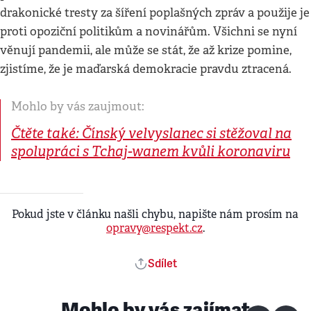
drakonické tresty za šíření poplašných zpráv a použije je
proti opoziční politikům a novinářům. Všichni se nyní
věnují pandemii, ale může se stát, že až krize pomine,
zjistíme, že je maďarská demokracie pravdu ztracená.
Mohlo by vás zaujmout:
Čtěte také: Čínský velvyslanec si stěžoval na
spolupráci s Tchaj-wanem kvůli koronaviru
Pokud jste v článku našli chybu, napište nám prosím na
opravy@respekt.cz
.
Sdílet
Mohlo by vás zajímat