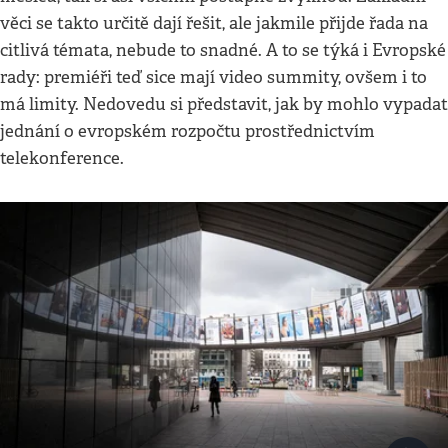
věci se takto určitě dají řešit, ale jakmile přijde řada na
citlivá témata, nebude to snadné. A to se týká i Evropské
rady: premiéři teď sice mají video summity, ovšem i to
má limity. Nedovedu si představit, jak by mohlo vypadat
jednání o evropském rozpočtu prostřednictvím
telekonference.