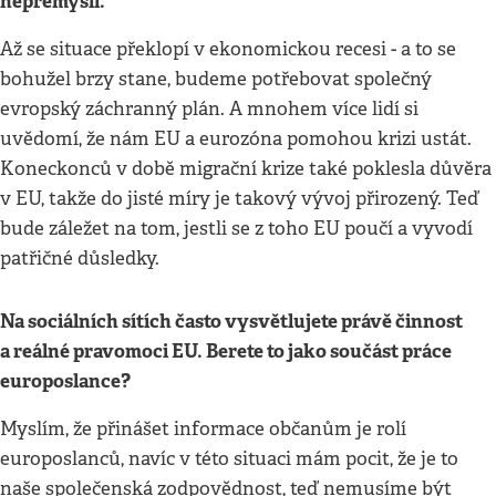
nepřemýšlí.
Až se situace překlopí v ekonomickou recesi - a to se
bohužel brzy stane, budeme potřebovat společný
evropský záchranný plán. A mnohem více lidí si
uvědomí, že nám EU a eurozóna pomohou krizi ustát.
Koneckonců v době migrační krize také poklesla důvěra
v EU, takže do jisté míry je takový vývoj přirozený. Teď
bude záležet na tom, jestli se z toho EU poučí a vyvodí
patřičné důsledky.
Na sociálních sítích často vysvětlujete právě činnost
a reálné pravomoci EU. Berete to jako součást práce
europoslance?
Myslím, že přinášet informace občanům je rolí
europoslanců, navíc v této situaci mám pocit, že je to
naše společenská zodpovědnost, teď nemusíme být