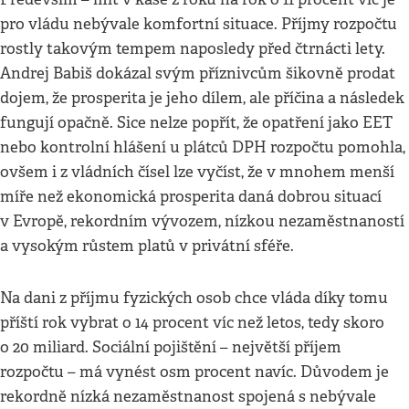
pro vládu nebývale komfortní situace. Příjmy rozpočtu
rostly takovým tempem naposledy před čtrnácti lety.
Andrej Babiš dokázal svým příznivcům šikovně prodat
dojem, že prosperita je jeho dílem, ale příčina a následek
fungují opačně. Sice nelze popřít, že opatření jako EET
nebo kontrolní hlášení u plátců DPH rozpočtu pomohla,
ovšem i z vládních čísel lze vyčíst, že v mnohem menší
míře než ekonomická prosperita daná dobrou situací
v Evropě, rekordním vývozem, nízkou nezaměstnaností
a vysokým růstem platů v privátní sféře.
Na dani z příjmu fyzických osob chce vláda díky tomu
příští rok vybrat o 14 procent víc než letos, tedy skoro
o 20 miliard. Sociální pojištění – největší příjem
rozpočtu – má vynést osm procent navíc. Důvodem je
rekordně nízká nezaměstnanost spojená s nebývale