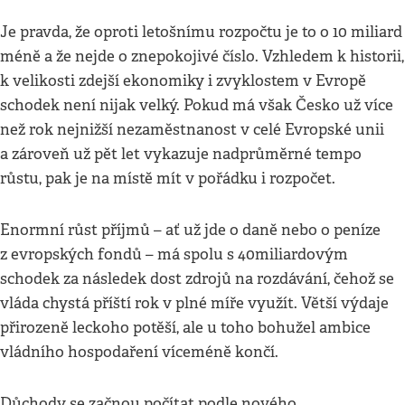
Je pravda, že oproti letošnímu rozpočtu je to o 10 miliard
méně a že nejde o znepokojivé číslo. Vzhledem k historii,
k velikosti zdejší ekonomiky i zvyklostem v Evropě
schodek není nijak velký. Pokud má však Česko už více
než rok nejnižší nezaměstnanost v celé Evropské unii
a zároveň už pět let vykazuje nadprůměrné tempo
růstu, pak je na místě mít v pořádku i rozpočet.
Enormní růst příjmů – ať už jde o daně nebo o peníze
z evropských fondů – má spolu s 40miliardovým
schodek za následek dost zdrojů na rozdávání, čehož se
vláda chystá příští rok v plné míře využít. Větší výdaje
přirozeně leckoho potěší, ale u toho bohužel ambice
vládního hospodaření víceméně končí.
Důchody se začnou počítat podle nového,