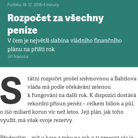
Politika
•
19. 12. 2018
•
4
minuty
Rozpočet za všechny
peníze
V čem je největší slabina vládního finančního
plánu na příští rok
Jiří Nádoba
S
tátní rozpočet prošel sněmovnou a Babišova
vláda má podle očekávání zelenou
k fungování na další rok. K dispozici dostává
rekordní přísun peněz – celkem bilion a půl,
o 150 miliard korun víc než letos. Její plán, jak toho
využít, má však svoje rezervy.
Především – mít v kase z roku na rok o 11 procent víc je