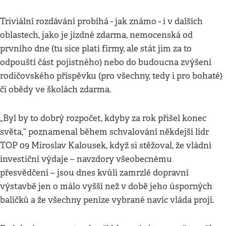
Triviální rozdávání probíhá - jak známo - i v dalších
oblastech, jako je jízdné zdarma, nemocenská od
prvního dne (tu sice platí firmy, ale stát jim za to
odpouští část pojistného) nebo do budoucna zvýšení
rodičovského příspěvku (pro všechny, tedy i pro bohaté)
či obědy ve školách zdarma.
„Byl by to dobrý rozpočet, kdyby za rok přišel konec
světa,“ poznamenal během schvalování někdejší lídr
TOP 09 Miroslav Kalousek, když si stěžoval, že vládní
investiční výdaje – navzdory všeobecnému
přesvědčení – jsou dnes kvůli zamrzlé dopravní
výstavbě jen o málo vyšší než v době jeho úsporných
balíčků a že všechny peníze vybrané navíc vláda projí.