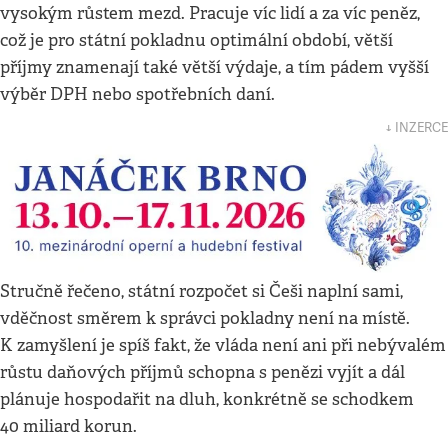
vysokým růstem mezd. Pracuje víc lidí a za víc peněz,
což je pro státní pokladnu optimální období, větší
příjmy znamenají také větší výdaje, a tím pádem vyšší
výběr DPH nebo spotřebních daní.
↓ INZERCE
Stručně řečeno, státní rozpočet si Češi naplní sami,
vděčnost směrem k správci pokladny není na místě.
K zamyšlení je spíš fakt, že vláda není ani při nebývalém
růstu daňových příjmů schopna s penězi vyjít a dál
plánuje hospodařit na dluh, konkrétně se schodkem
40 miliard korun.