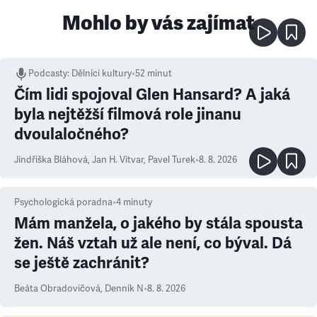
Mohlo by vás zajímat
Podcasty
:
Dělníci kultury
•
52 minut
Čím lidi spojoval Glen Hansard? A jaká
byla nejtěžší filmová role jinanu
dvoulaločného?
Jindřiška Bláhová
,
Jan H. Vitvar
,
Pavel Turek
•
8. 8. 2026
Psychologická poradna
•
4
minuty
Mám manžela, o jakého by stála spousta
žen. Náš vztah už ale není, co býval. Dá
se ještě zachránit?
Beáta Obradovičová
,
Denník N
•
8. 8. 2026