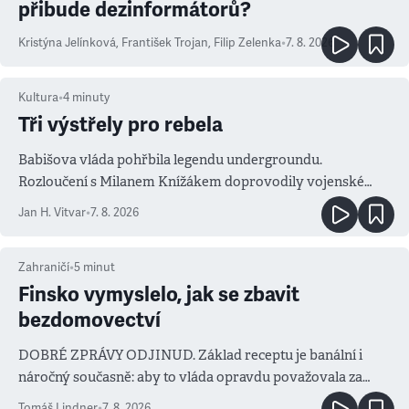
přibude dezinformátorů?
Kristýna Jelínková
,
František Trojan
,
Filip Zelenka
•
7. 8. 2026
Kultura
•
4
minuty
Tři výstřely pro rebela
Babišova vláda pohřbila legendu undergroundu.
Rozloučení s Milanem Knížákem doprovodily vojenské
salvy i kritika pokrokářů
Jan H. Vitvar
•
7. 8. 2026
Zahraničí
•
5
minut
Finsko vymyslelo, jak se zbavit
bezdomovectví
DOBRÉ ZPRÁVY ODJINUD. Základ receptu je banální i
náročný současně: aby to vláda opravdu považovala za
prioritu
Tomáš Lindner
•
7. 8. 2026