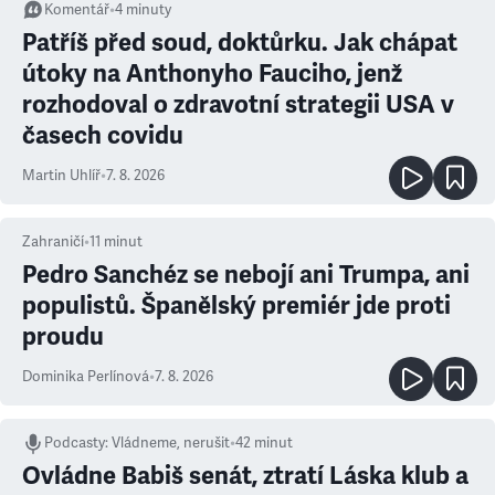
Komentář
•
4
minuty
Patříš před soud, doktůrku. Jak chápat
útoky na Anthonyho Fauciho, jenž
rozhodoval o zdravotní strategii USA v
časech covidu
Martin Uhlíř
•
7. 8. 2026
Zahraničí
•
11
minut
Pedro Sanchéz se nebojí ani Trumpa, ani
populistů. Španělský premiér jde proti
proudu
Dominika Perlínová
•
7. 8. 2026
Podcasty
:
Vládneme, nerušit
•
42 minut
Ovládne Babiš senát, ztratí Láska klub a