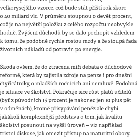
velkorysejšího vzorce, což bude stát příští rok skoro
o 40 miliard víc. V průměru stoupnou o devět procent,
což je na největší položku z celého rozpočtu neobvykle
hodně. Zvýšení důchodů by se dalo pochopit vzhledem
k tomu, že podobně rychle rostou mzdy a že stoupá řada
životních nákladů od potravin po energie.
Škoda ovšem, že do ztracena míří debata o důchodové
reformě, která by zajistila zdroje na penze i pro dnešní
čtyřicátníky, o mladších ročnících ani nemluvě. Podobná
je situace ve školství. Pokračuje sice růst platů učitelů
(byť z původních 15 procent je nakonec jen 10 plus pět
v odměnách), kromě přisypávání peněz ale chybí
jakákoli komplexnější představa o tom, jak kvalitu
školství posunout na vyšší úroveň – viz například
tristní diskuse, jak omezit přístup na maturitní obory.