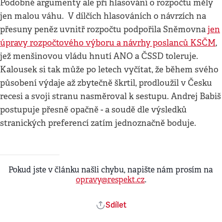
Podobné argumenty ale při hlasování o rozpočtu měly
jen malou váhu. V dílčích hlasováních o návrzích na
přesuny peněz uvnitř rozpočtu podpořila Sněmovna
jen
úpravy rozpočtového výboru a návrhy poslanců KSČM
,
jež menšinovou vládu hnutí ANO a ČSSD toleruje.
Kalousek si tak může po letech vyčítat, že během svého
působení výdaje až zbytečně škrtil, prodloužil v Česku
recesi a svoji stranu nasměroval k sestupu. Andrej Babiš
postupuje přesně opačně - a soudě dle výsledků
stranických preferencí zatím jednoznačně boduje.
Pokud jste v článku našli chybu, napište nám prosím na
opravy@respekt.cz
.
Sdílet