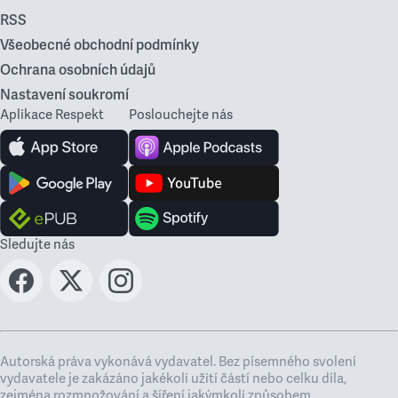
RSS
Všeobecné obchodní podmínky
Ochrana osobních údajů
Nastavení soukromí
Aplikace Respekt
Poslouchejte nás
Sledujte nás
Autorská práva vykonává vydavatel. Bez písemného svolení
vydavatele je zakázáno jakékoli užití částí nebo celku díla,
zejména rozmnožování a šíření jakýmkoli způsobem,