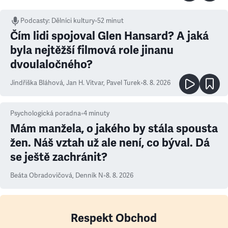
Podcasty
:
Dělníci kultury
•
52 minut
Čím lidi spojoval Glen Hansard? A jaká
byla nejtěžší filmová role jinanu
dvoulaločného?
Jindřiška Bláhová
,
Jan H. Vitvar
,
Pavel Turek
•
8. 8. 2026
Psychologická poradna
•
4
minuty
Mám manžela, o jakého by stála spousta
žen. Náš vztah už ale není, co býval. Dá
se ještě zachránit?
Beáta Obradovičová
,
Denník N
•
8. 8. 2026
Respekt Obchod