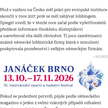
Muž s vazbou na Česko měl práci pro evropské instituce
skončit v roce 2017, poté se měl zabývat lobbingem.
Spiegel uvedl, že v témže roce začal podle vyšetřovatelů
předávat informace čínskému důstojníkovi
a naverboval oba další obviněné. Ti jsou zaměstnanci
známé německé lobbistické firmy, která v minulosti
poskytovala poradenství i velkým německým firmám.
↓ INZERCE
Pokud se podezření potvrdí, půjde podle německého
magazínu o jeden z velmi vzácných případů odhalení