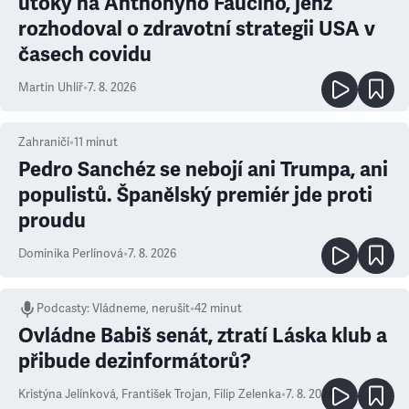
útoky na Anthonyho Fauciho, jenž
rozhodoval o zdravotní strategii USA v
časech covidu
Martin Uhlíř
•
7. 8. 2026
Zahraničí
•
11
minut
Pedro Sanchéz se nebojí ani Trumpa, ani
populistů. Španělský premiér jde proti
proudu
Dominika Perlínová
•
7. 8. 2026
Podcasty
:
Vládneme, nerušit
•
42 minut
Ovládne Babiš senát, ztratí Láska klub a
přibude dezinformátorů?
Kristýna Jelínková
,
František Trojan
,
Filip Zelenka
•
7. 8. 2026