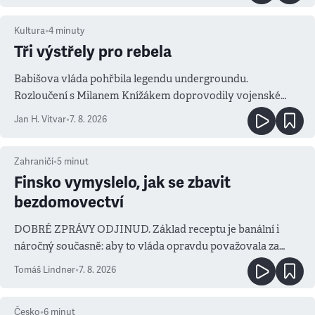
Kultura
•
4
minuty
Tři výstřely pro rebela
Babišova vláda pohřbila legendu undergroundu.
Rozloučení s Milanem Knížákem doprovodily vojenské
salvy i kritika pokrokářů
Jan H. Vitvar
•
7. 8. 2026
Zahraničí
•
5
minut
Finsko vymyslelo, jak se zbavit
bezdomovectví
DOBRÉ ZPRÁVY ODJINUD. Základ receptu je banální i
náročný současně: aby to vláda opravdu považovala za
prioritu
Tomáš Lindner
•
7. 8. 2026
Česko
•
6
minut