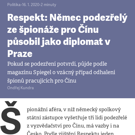
Politika
•
16. 1. 2020
•
2
minuty
Respekt: Němec podezřelý
ze špionáže pro Čínu
působil jako diplomat v
Praze
Pokud se podezření potvrdí, půjde podle
magazínu Spiegel o vzácný případ odhalení
špionů pracujících pro Čínu
Ondřej Kundra
Š
pionážní aféra, v níž německý spolkový
státní zástupce vyšetřuje tři lidi podezřelé
z vyzvědačství pro Čínu, má vazby i na
Česko. Podle zjištění Respektu jeden