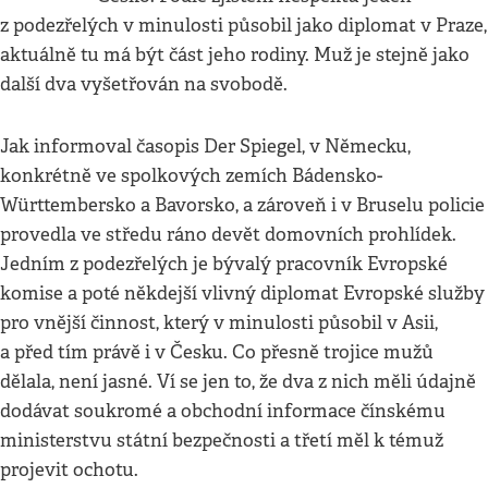
z podezřelých v minulosti působil jako diplomat v Praze,
aktuálně tu má být část jeho rodiny. Muž je stejně jako
další dva vyšetřován na svobodě.
Jak informoval časopis Der Spiegel, v Německu,
konkrétně ve spolkových zemích Bádensko-
Württembersko a Bavorsko, a zároveň i v Bruselu policie
provedla ve středu ráno devět domovních prohlídek.
Jedním z podezřelých je bývalý pracovník Evropské
komise a poté někdejší vlivný diplomat Evropské služby
pro vnější činnost, který v minulosti působil v Asii,
a před tím právě i v Česku. Co přesně trojice mužů
dělala, není jasné. Ví se jen to, že dva z nich měli údajně
dodávat soukromé a obchodní informace čínskému
ministerstvu státní bezpečnosti a třetí měl k témuž
projevit ochotu.