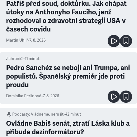
Patříš před soud, doktůrku. Jak chápat
útoky na Anthonyho Fauciho, jenž
rozhodoval o zdravotní strategii USA v
časech covidu
Martin Uhlíř
•
7. 8. 2026
Zahraničí
•
11
minut
Pedro Sanchéz se nebojí ani Trumpa, ani
populistů. Španělský premiér jde proti
proudu
Dominika Perlínová
•
7. 8. 2026
Podcasty
:
Vládneme, nerušit
•
42 minut
Ovládne Babiš senát, ztratí Láska klub a
přibude dezinformátorů?