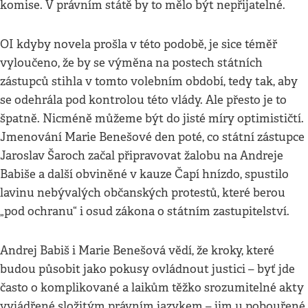
komise. V právním státě by to mělo být nepřijatelné.
OI kdyby novela prošla v této podobě, je sice téměř
vyloučeno, že by se výměna na postech státních
zástupců stihla v tomto volebním období, tedy tak, aby
se odehrála pod kontrolou této vlády. Ale přesto je to
špatně. Nicméně můžeme být do jisté míry optimističtí.
Jmenování Marie Benešové den poté, co státní zástupce
Jaroslav Šaroch začal připravovat žalobu na Andreje
Babiše a další obviněné v kauze Čapí hnízdo, spustilo
lavinu nebývalých občanských protestů, které berou
„pod ochranu“ i osud zákona o státním zastupitelství.
Andrej Babiš i Marie Benešová vědí, že kroky, které
budou působit jako pokusy ovládnout justici – byť jde
často o komplikované a laikům těžko srozumitelné akty
vyjádřené složitým právním jazykem – jim u pobouřené