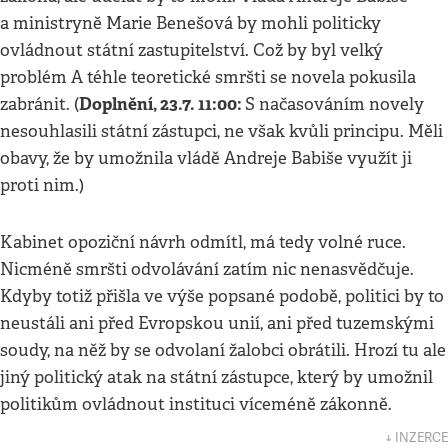
a ministryně Marie Benešová by mohli politicky
ovládnout státní zastupitelství. Což by byl velký
problém A téhle teoretické smršti se novela pokusila
Doplnění, 23.7. 11:00:
zabránit. (
S načasováním novely
nesouhlasili státní zástupci, ne však kvůli principu. Měli
obavy, že by umožnila vládě Andreje Babiše využít ji
proti nim.)
Kabinet opoziční návrh odmítl, má tedy volné ruce.
Nicméně smršti odvolávání zatím nic nenasvědčuje.
Kdyby totiž přišla ve výše popsané podobě, politici by to
neustáli ani před Evropskou unií, ani před tuzemskými
soudy, na něž by se odvolaní žalobci obrátili. Hrozí tu ale
jiný politický atak na státní zástupce, který by umožnil
politikům ovládnout instituci víceméně zákonně.
↓ INZERCE