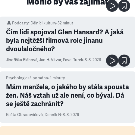
Mohlo by vás zajímat
Podcasty
:
Dělníci kultury
•
52 minut
Čím lidi spojoval Glen Hansard? A jaká
byla nejtěžší filmová role jinanu
dvoulaločného?
Jindřiška Bláhová
,
Jan H. Vitvar
,
Pavel Turek
•
8. 8. 2026
Psychologická poradna
•
4
minuty
Mám manžela, o jakého by stála spousta
žen. Náš vztah už ale není, co býval. Dá
se ještě zachránit?
Beáta Obradovičová
,
Denník N
•
8. 8. 2026