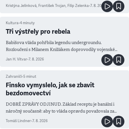
Kristýna Jelínková
,
František Trojan
,
Filip Zelenka
•
7. 8. 2026
Kultura
•
4
minuty
Tři výstřely pro rebela
Babišova vláda pohřbila legendu undergroundu.
Rozloučení s Milanem Knížákem doprovodily vojenské
salvy i kritika pokrokářů
Jan H. Vitvar
•
7. 8. 2026
Zahraničí
•
5
minut
Finsko vymyslelo, jak se zbavit
bezdomovectví
DOBRÉ ZPRÁVY ODJINUD. Základ receptu je banální i
náročný současně: aby to vláda opravdu považovala za
prioritu
Tomáš Lindner
•
7. 8. 2026