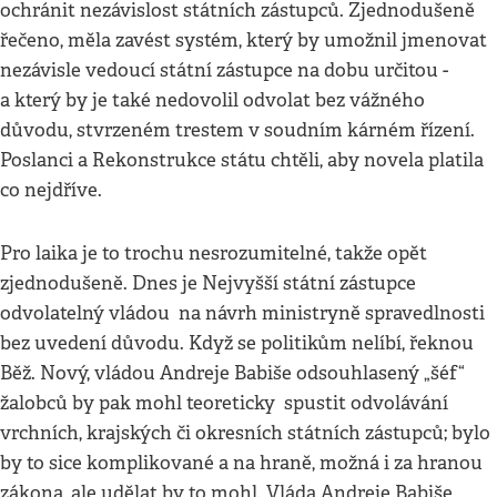
ochránit nezávislost státních zástupců. Zjednodušeně
řečeno, měla zavést systém, který by umožnil jmenovat
nezávisle vedoucí státní zástupce na dobu určitou -
a který by je také nedovolil odvolat bez vážného
důvodu, stvrzeném trestem v soudním kárném řízení.
Poslanci a Rekonstrukce státu chtěli, aby novela platila
co nejdříve.
Pro laika je to trochu nesrozumitelné, takže opět
zjednodušeně. Dnes je Nejvyšší státní zástupce
odvolatelný vládou na návrh ministryně spravedlnosti
bez uvedení důvodu. Když se politikům nelíbí, řeknou
Běž. Nový, vládou Andreje Babiše odsouhlasený „šéf“
žalobců by pak mohl teoreticky spustit odvolávání
vrchních, krajských či okresních státních zástupců; bylo
by to sice komplikované a na hraně, možná i za hranou
zákona, ale udělat by to mohl. Vláda Andreje Babiše