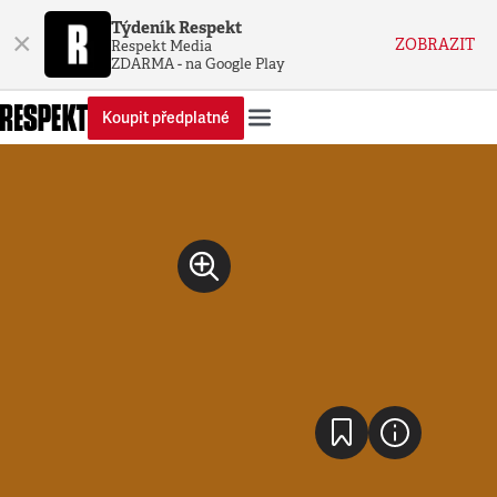
Týdeník Respekt
×
ZOBRAZIT
Respekt Media
ZDARMA - na Google Play
Koupit předplatné