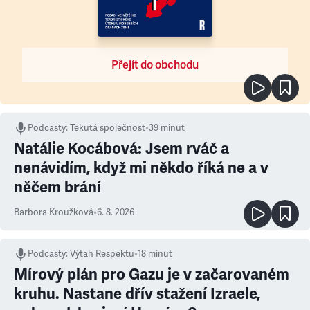
Přejít do obchodu
Podcasty
:
Tekutá společnost
•
39 minut
Natálie Kocábová: Jsem rváč a
nenávidím, když mi někdo říká ne a v
něčem brání
Barbora Kroužková
•
6. 8. 2026
Podcasty
:
Výtah Respektu
•
18 minut
Mírový plán pro Gazu je v začarovaném
kruhu. Nastane dřív stažení Izraele,