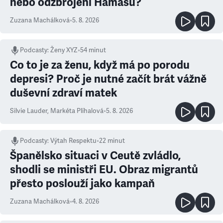
nebo odzbrojení Hamásu?
Zuzana Machálková
•
5. 8. 2026
Podcasty
:
Ženy XYZ
•
54 minut
Co to je za ženu, když má po porodu
depresi? Proč je nutné začít brát vážně
duševní zdraví matek
Silvie Lauder
,
Markéta Plíhalová
•
5. 8. 2026
Podcasty
:
Výtah Respektu
•
22 minut
Španělsko situaci v Ceutě zvládlo,
shodli se ministři EU. Obraz migrantů
přesto poslouží jako kampaň
Zuzana Machálková
•
4. 8. 2026