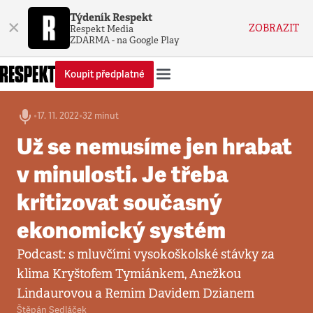
Týdeník Respekt
×
ZOBRAZIT
Respekt Media
ZDARMA - na Google Play
Koupit předplatné
•
17. 11. 2022
•
32 minut
Už se nemusíme jen hrabat
v minulosti. Je třeba
kritizovat současný
ekonomický systém
Podcast: s mluvčími vysokoškolské stávky za
klima Kryštofem Tymiánkem, Anežkou
Lindaurovou a Remim Davidem Dzianem
Štěpán Sedláček