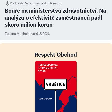
Podcasty
:
Výtah Respektu
•
17 minut
Bouře na ministerstvu zdravotnictví. Na
analýzu o efektivitě zaměstnanců padl
skoro milion korun
Zuzana Machálková
•
6. 8. 2026
Respekt Obchod