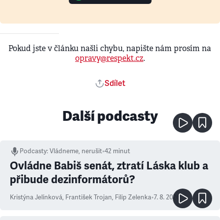
Pokud jste v článku našli chybu, napište nám prosím na
opravy@respekt.cz
.
Sdílet
Další podcasty
Podcasty
:
Vládneme, nerušit
•
42 minut
Ovládne Babiš senát, ztratí Láska klub a
přibude dezinformátorů?
Kristýna Jelínková
,
František Trojan
,
Filip Zelenka
•
7. 8. 2026