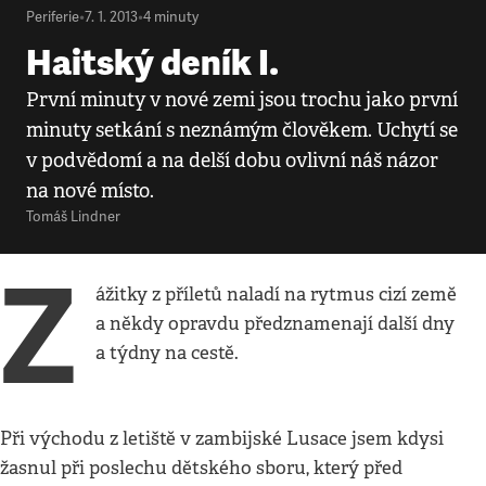
Periferie
•
7. 1. 2013
•
4
minuty
Haitský deník I.
První minuty v nové zemi jsou trochu jako první
minuty setkání s neznámým člověkem. Uchytí se
v podvědomí a na delší dobu ovlivní náš názor
na nové místo.
Tomáš Lindner
Z
ážitky z příletů naladí na rytmus cizí země
a někdy opravdu předznamenají další dny
a týdny na cestě.
Při východu z letiště v zambijské Lusace jsem kdysi
žasnul při poslechu dětského sboru, který před