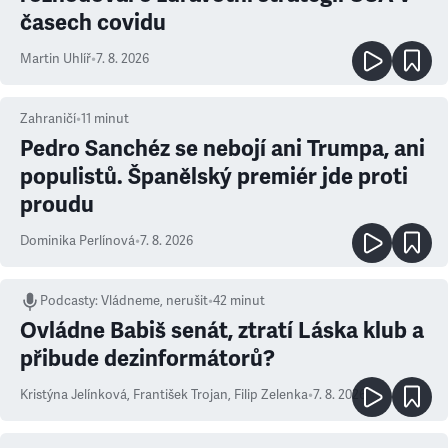
časech covidu
Martin Uhlíř
•
7. 8. 2026
Zahraničí
•
11
minut
Pedro Sanchéz se nebojí ani Trumpa, ani
populistů. Španělský premiér jde proti
proudu
Dominika Perlínová
•
7. 8. 2026
Podcasty
:
Vládneme, nerušit
•
42 minut
Ovládne Babiš senát, ztratí Láska klub a
přibude dezinformátorů?
Kristýna Jelínková
,
František Trojan
,
Filip Zelenka
•
7. 8. 2026