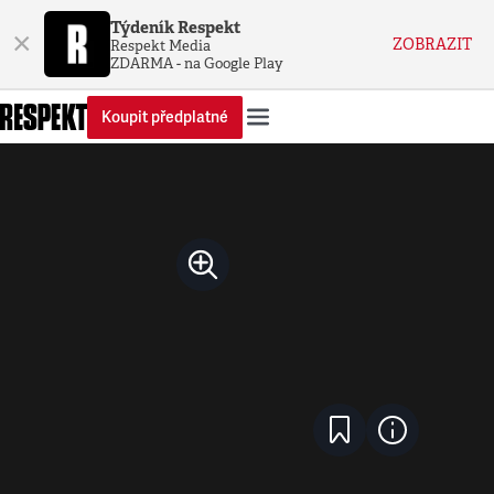
Týdeník Respekt
×
ZOBRAZIT
Respekt Media
ZDARMA - na Google Play
Koupit předplatné