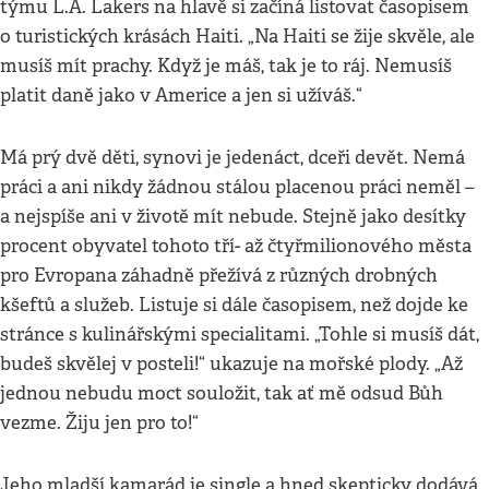
týmu L.A. Lakers na hlavě si začíná listovat časopisem
o turistických krásách Haiti. „Na Haiti se žije skvěle, ale
musíš mít prachy. Když je máš, tak je to ráj. Nemusíš
platit daně jako v Americe a jen si užíváš.“
Má prý dvě děti, synovi je jedenáct, dceři devět. Nemá
práci a ani nikdy žádnou stálou placenou práci neměl –
a nejspíše ani v životě mít nebude. Stejně jako desítky
procent obyvatel tohoto tří- až čtyřmilionového města
pro Evropana záhadně přežívá z různých drobných
kšeftů a služeb. Listuje si dále časopisem, než dojde ke
stránce s kulinářskými specialitami. „Tohle si musíš dát,
budeš skvělej v posteli!“ ukazuje na mořské plody. „Až
jednou nebudu moct souložit, tak ať mě odsud Bůh
vezme. Žiju jen pro to!“
Jeho mladší kamarád je single a hned skepticky dodává.