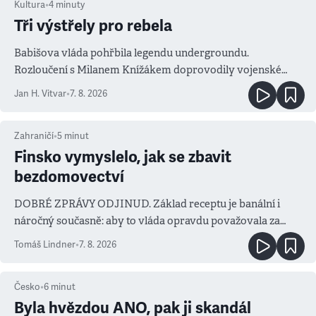
Kultura
•
4
minuty
Tři výstřely pro rebela
Babišova vláda pohřbila legendu undergroundu.
Rozloučení s Milanem Knížákem doprovodily vojenské
salvy i kritika pokrokářů
Jan H. Vitvar
•
7. 8. 2026
Zahraničí
•
5
minut
Finsko vymyslelo, jak se zbavit
bezdomovectví
DOBRÉ ZPRÁVY ODJINUD. Základ receptu je banální i
náročný současně: aby to vláda opravdu považovala za
prioritu
Tomáš Lindner
•
7. 8. 2026
Česko
•
6
minut
Byla hvězdou ANO, pak ji skandál