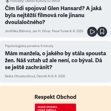
Podcasty
:
Dělníci kultury
•
52 minut
Čím lidi spojoval Glen Hansard? A jaká
byla nejtěžší filmová role jinanu
dvoulaločného?
Jindřiška Bláhová
,
Jan H. Vitvar
,
Pavel Turek
•
8. 8. 2026
Psychologická poradna
•
4
minuty
Mám manžela, o jakého by stála spousta
žen. Náš vztah už ale není, co býval. Dá
se ještě zachránit?
Beáta Obradovičová
,
Denník N
•
8. 8. 2026
Respekt Obchod