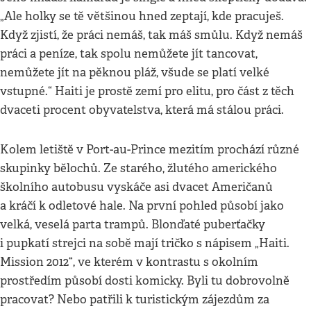
„Ale holky se tě většinou hned zeptají, kde pracuješ.
Když zjistí, že práci nemáš, tak máš smůlu. Když nemáš
práci a peníze, tak spolu nemůžete jít tancovat,
nemůžete jít na pěknou pláž, všude se platí velké
vstupné.“ Haiti je prostě zemí pro elitu, pro část z těch
dvaceti procent obyvatelstva, která má stálou práci.
Kolem letiště v Port-au-Prince mezitím prochází různé
skupinky bělochů. Ze starého, žlutého amerického
školního autobusu vyskáče asi dvacet Američanů
a kráčí k odletové hale. Na první pohled působí jako
velká, veselá parta trampů. Blonďaté puberťačky
i pupkatí strejci na sobě mají tričko s nápisem „Haiti.
Mission 2012“, ve kterém v kontrastu s okolním
prostředím působí dosti komicky. Byli tu dobrovolně
pracovat? Nebo patřili k turistickým zájezdům za