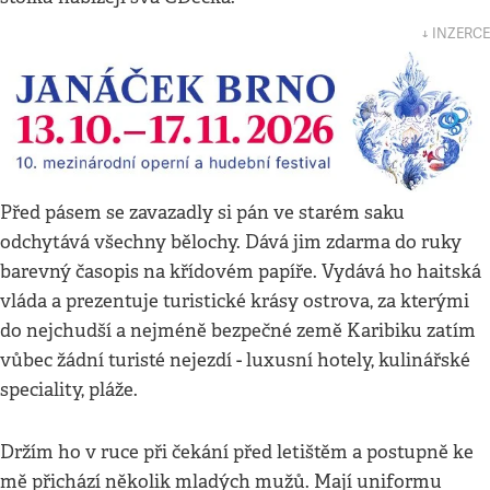
↓ INZERCE
Před pásem se zavazadly si pán ve starém saku
odchytává všechny bělochy. Dává jim zdarma do ruky
barevný časopis na křídovém papíře. Vydává ho haitská
vláda a prezentuje turistické krásy ostrova, za kterými
do nejchudší a nejméně bezpečné země Karibiku zatím
vůbec žádní turisté nejezdí - luxusní hotely, kulinářské
speciality, pláže.
Držím ho v ruce při čekání před letištěm a postupně ke
mě přichází několik mladých mužů. Mají uniformu