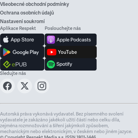
Všeobecné obchodní podmínky
Ochrana osobních údajů
Nastavení soukromí
Aplikace Respekt
Poslouchejte nás
Sledujte nás
Autorská práva vykonává vydavatel. Bez písemného svolení
vydavatele je zakázáno jakékoli užití částí nebo celku díla,
zejména rozmnožování a šíření jakýmkoli způsobem,
mechanickým nebo elektronickým, v českém nebo jiném jazyce.
© Copyright Respekt Media a.s. ISSN 1801-1446