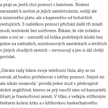
a ptají se, jestli chci pomoct s batohem. Nošení
zavazadel k autům je jejich zaměstnáním, nežijí ale
z mizerného platu, ale z kapesného od bohatších
cestujících. S nabídkou pomoci přichází další tři mladí
muži, tentokrát bez uniforem. Říkám, že vše zvládnu
sám a oni se – narozdíl od tolika podobných kluků bez
práce na nádražích, autobusových zastávkách a letištích
v jiných chudých zemích – nevnucují a jen si dál chtějí
povídat.
„Dávám tady lidem svoje telefonní čísla, aby se mi
ozvali, až budou potřebovat s něčím pomoct. Stejně mi
ale nikdo nezavolá,“ povídá jeden muž v překvapivě
dobré angličtině, kterou se prý naučil sám od kamarádů
(Haiti je frankofonní země). V tílku, s velkým stříbrným
řetězem kolem krku a s kšiltovkou basketbalového