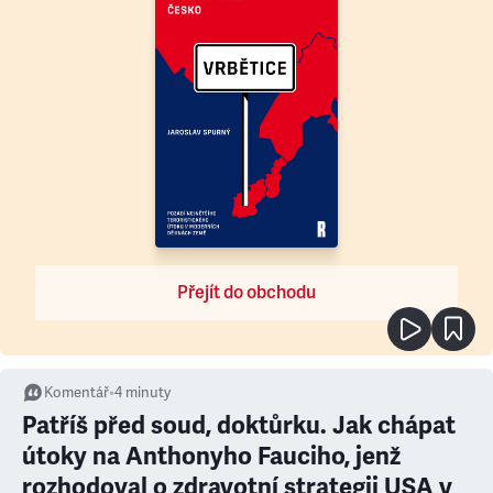
Přejít do obchodu
Komentář
•
4
minuty
Patříš před soud, doktůrku. Jak chápat
útoky na Anthonyho Fauciho, jenž
rozhodoval o zdravotní strategii USA v