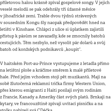
příletovou halou krásně zpíval gospelové songy. V jejich
veselé melodii se pak odehrály tři úžasné měsíce
v jihoafrické zemi. Trable dvou týdnů strávených
v sousedním Kongu šly naopak předpovědět hned na
letišti v Kinshase. Chlápci z ulice si úplatkem zajistili
přístup k pásům se zavazadly, kde se zmocnily batohů
cestujících. Těm nezbylo, než vysolit pár dolarů a svůj
batoh od konžských podnikavců „koupit“.
V haitském Port-au-Prince vystupujeme z letadla přímo
na letištní ploše a kráčíme směrem k malé příletové
hale. Před jejím vchodem stojí pět muzikantů. Mají na
sobě žlutočerná reklamní trička firmy Western Union,
přes kterou emigranti z Haiti posílají svým rodinám
z Francie, Kanady a Ameriky část svých platů. Brnkají na
kytary, ve francouzštině zpívají uvítací písničku a na
stolku nabízejí svá CDéčka.