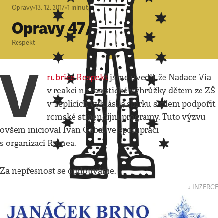
Opravy
•
13. 12. 2017
•
1
minuta
Opravy 47/2017
Respekt
V
rubrice Respekt
jsme uvedli, že Nadace Via
v reakci na rasistické výhrůžky dětem ze ZŠ
v Teplicích vyhlásila sbírku s cílem podpořit
romské stipendijní programy. Tuto výzvu
ovšem inicioval Ivan Gabal ve spolupráci
s organizací Romea.
Za nepřesnost se omlouváme.
↓ INZERCE