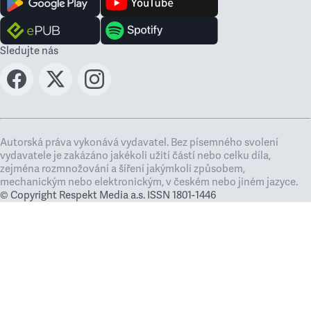
Sledujte nás
Autorská práva vykonává vydavatel. Bez písemného svolení
vydavatele je zakázáno jakékoli užití částí nebo celku díla,
zejména rozmnožování a šíření jakýmkoli způsobem,
mechanickým nebo elektronickým, v českém nebo jiném jazyce.
© Copyright Respekt Media a.s. ISSN 1801-1446