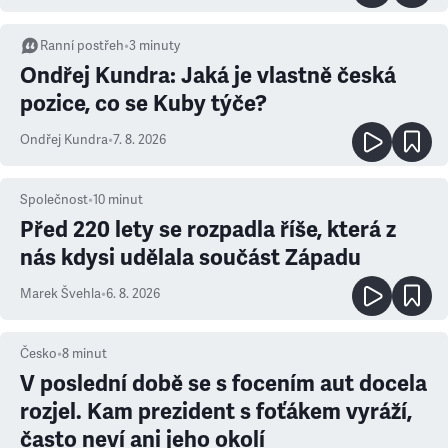
Ranní postřeh
•
3
minuty
Ondřej Kundra: Jaká je vlastně česká
pozice, co se Kuby týče?
Ondřej Kundra
•
7. 8. 2026
Společnost
•
10
minut
Před 220 lety se rozpadla říše, která z
nás kdysi udělala součást Západu
Marek Švehla
•
6. 8. 2026
Česko
•
8
minut
V poslední době se s focením aut docela
rozjel. Kam prezident s foťákem vyráží,
často neví ani jeho okolí