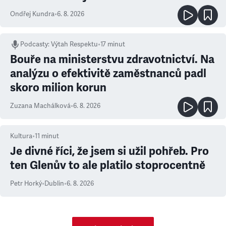
Ondřej Kundra
•
6. 8. 2026
Podcasty
:
Výtah Respektu
•
17 minut
Bouře na ministerstvu zdravotnictví. Na
analýzu o efektivitě zaměstnanců padl
skoro milion korun
Zuzana Machálková
•
6. 8. 2026
Kultura
•
11
minut
Je divné říci, že jsem si užil pohřeb. Pro
ten Glenův to ale platilo stoprocentně
Petr Horký
•
Dublin
•
6. 8. 2026