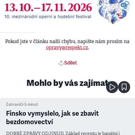
Pokud jste v článku našli chybu, napište nám prosím na
opravy@respekt.cz
.
Sdílet
Mohlo by vás zajímat
Zahraničí
•
5
minut
Finsko vymyslelo, jak se zbavit
bezdomovectví
DOBRÉ ZPRÁVY ODJINUD. Základ receptu je banální i