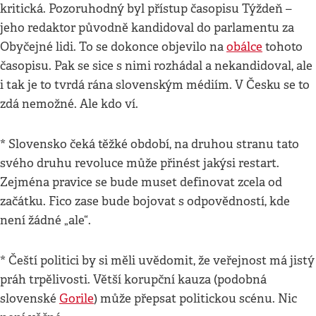
kritická. Pozoruhodný byl přístup časopisu Týždeň –
jeho redaktor původně kandidoval do parlamentu za
Obyčejné lidi. To se dokonce objevilo na
obálce
tohoto
časopisu. Pak se sice s nimi rozhádal a nekandidoval, ale
i tak je to tvrdá rána slovenským médiím. V Česku se to
zdá nemožné. Ale kdo ví.
* Slovensko čeká těžké období, na druhou stranu tato
svého druhu revoluce může přinést jakýsi restart.
Zejména pravice se bude muset definovat zcela od
začátku. Fico zase bude bojovat s odpovědností, kde
není žádné „ale“.
* Čeští politici by si měli uvědomit, že veřejnost má jistý
práh trpělivosti. Větší korupční kauza (podobná
slovenské
Gorile
) může přepsat politickou scénu. Nic