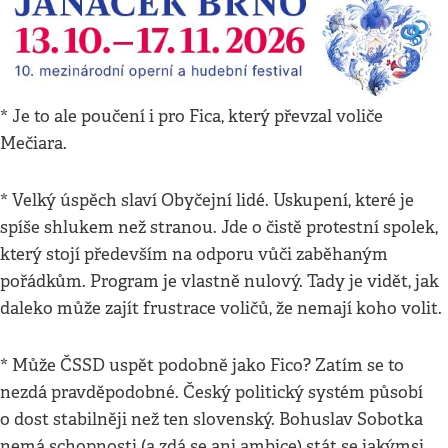
* Je to ale poučení i pro Fica, který převzal voliče
Mečiara.
* Velký úspěch slaví Obyčejní lidé. Uskupení, které je
spíše shlukem než stranou. Jde o čistě protestní spolek,
který stojí především na odporu vůči zaběhaným
pořádkům. Program je vlastně nulový. Tady je vidět, jak
daleko může zajít frustrace voličů, že nemají koho volit.
* Může ČSSD uspět podobně jako Fico? Zatím se to
nezdá pravděpodobné. Český politický systém působí
o dost stabilněji než ten slovenský. Bohuslav Sobotka
nemá schopnosti (a zdá se ani ambice) stát se jakýmsi