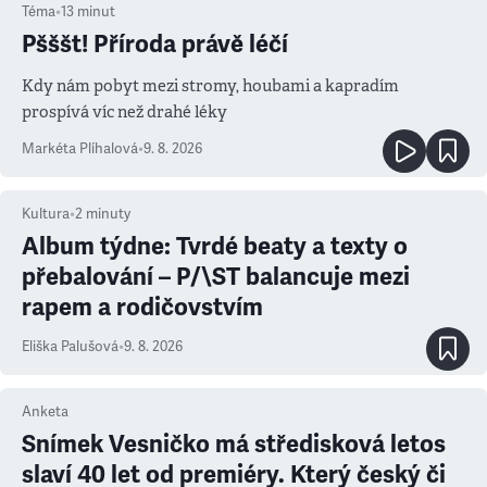
Téma
•
13
minut
Pšššt! Příroda právě léčí
Kdy nám pobyt mezi stromy, houbami a kapradím
prospívá víc než drahé léky
Markéta Plíhalová
•
9. 8. 2026
Kultura
•
2
minuty
Album týdne: Tvrdé beaty a texty o
přebalování – P/\ST balancuje mezi
rapem a rodičovstvím
Eliška Palušová
•
9. 8. 2026
Anketa
Snímek Vesničko má středisková letos
slaví 40 let od premiéry. Který český či