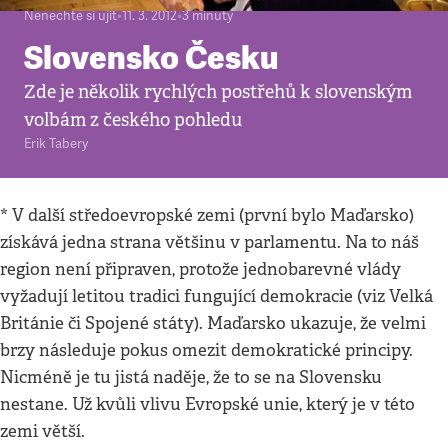
Nenechte si ujít
•
11. 3. 2012
•
3
minuty
Slovensko Česku
Zde je několik rychlých postřehů k slovenským
volbám z českého pohledu
Erik Tabery
* V další středoevropské zemi (první bylo Maďarsko)
získává jedna strana většinu v parlamentu. Na to náš
region není připraven, protože jednobarevné vlády
vyžadují letitou tradici fungující demokracie (viz Velká
Británie či Spojené státy). Maďarsko ukazuje, že velmi
brzy následuje pokus omezit demokratické principy.
Nicméně je tu jistá naděje, že to se na Slovensku
nestane. Už kvůli vlivu Evropské unie, který je v této
zemi větší.