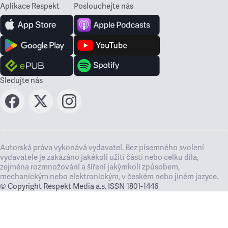
Aplikace Respekt
Poslouchejte nás
Sledujte nás
Autorská práva vykonává vydavatel. Bez písemného svolení
vydavatele je zakázáno jakékoli užití částí nebo celku díla,
zejména rozmnožování a šíření jakýmkoli způsobem,
mechanickým nebo elektronickým, v českém nebo jiném jazyce.
© Copyright Respekt Media a.s. ISSN 1801-1446