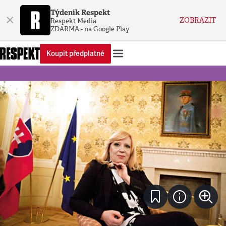
Týdeník Respekt
×
ZOBRAZIT
Respekt Media
ZDARMA - na Google Play
Koupit předplatné