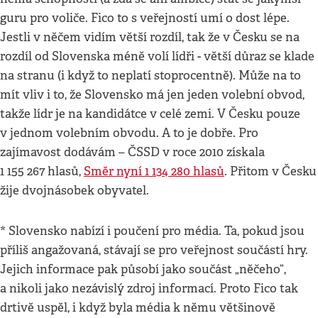
guru pro voliče. Fico to s veřejností umí o dost lépe.
Jestli v něčem vidím větší rozdíl, tak že v Česku se na
rozdíl od Slovenska méně volí lídři - větší důraz se klade
na stranu (i když to neplatí stoprocentně). Může na to
mít vliv i to, že Slovensko má jen jeden volební obvod,
takže lídr je na kandidátce v celé zemi. V Česku pouze
v jednom volebním obvodu. A to je dobře. Pro
zajímavost dodávám – ČSSD v roce 2010 získala
1 155 267 hlasů,
Směr nyní 1 134 280 hlasů
. Přitom v Česku
žije dvojnásobek obyvatel.
* Slovensko nabízí i poučení pro média. Ta, pokud jsou
příliš angažovaná, stávají se pro veřejnost součástí hry.
Jejich informace pak působí jako součást „něčeho“,
a nikoli jako nezávislý zdroj informací. Proto Fico tak
drtivě uspěl, i když byla média k němu většinově