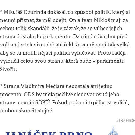
* Mikuláš Dzurinda dokázal, co způsobí politik, který si
neumí přiznat, že měl odejít. On a Ivan Mikloš mají za
sebou tolik skandálů, že je zázrak, že se vůbec jejich
strana dostala do parlamentu. Dzurinda dva dny před
volbami v televizní debatě řekl, že země není tak velká,
aby se tu mohli nějací politici vylučovat. Proto raději
vyloučil celou svou stranu, která bude v parlamentu
živořit.
* Strana Vladimíra Mečiara nedostala ani jedno
procento. ODS by měla pečlivě sledovat osud jeho
strany a nyní i SDKÚ. Pokud podcení trpělivost voličů,
mohou skončit stejně.
↓ INZERCE