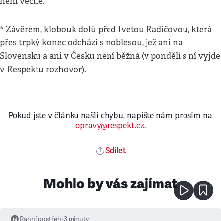
není věčné.
* Závěrem, klobouk dolů před Ivetou Radičovou, která
přes trpký konec odchází s noblesou, jež ani na
Slovensku a ani v Česku není běžná (v pondělí s ní vyjde
v Respektu rozhovor).
Pokud jste v článku našli chybu, napište nám prosím na
opravy@respekt.cz
.
Sdílet
Mohlo by vás zajímat
Ranní postřeh
•
3
minuty