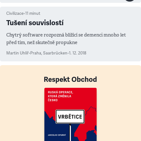
Civilizace
•
11
minut
Tušení souvislostí
Chytrý software rozpozná blížící se demenci mnoho let
před tím, než skutečně propukne
Martin Uhlíř
•
Praha, Saarbrücken
•
1. 12. 2018
Respekt Obchod