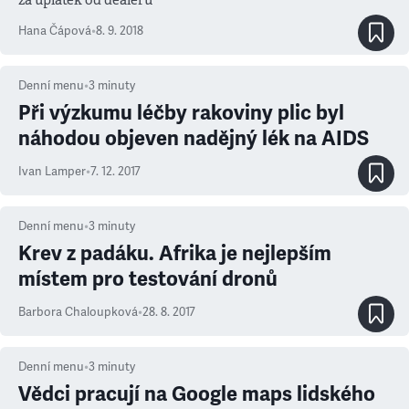
Hana Čápová
•
8. 9. 2018
Denní menu
•
3
minuty
Při výzkumu léčby rakoviny plic byl
náhodou objeven nadějný lék na AIDS
Ivan Lamper
•
7. 12. 2017
Denní menu
•
3
minuty
Krev z padáku. Afrika je nejlepším
místem pro testování dronů
Barbora Chaloupková
•
28. 8. 2017
Denní menu
•
3
minuty
Vědci pracují na Google maps lidského