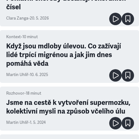
čísel
Clara Zanga
•
20. 5. 2026
Kontext
•
10
minut
Když jsou mdloby úlevou. Co zažívají
lidé trpící migrénou a jak jim dnes
pomáhá věda
Martin Uhlíř
•
10. 6. 2025
Rozhovor
•
18
minut
Jsme na cestě k vytvoření supermozku,
kolektivní mysli na způsob včelího úlu
Martin Uhlíř
•
1. 5. 2024