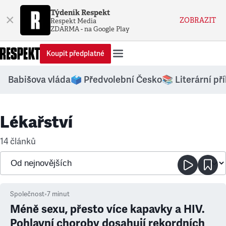
Týdeník Respekt
×
ZOBRAZIT
Respekt Media
ZDARMA - na Google Play
Koupit předplatné
Babišova vláda
🗳️ Předvolební Česko
📚 Literární př
Lékařství
14 článků
Společnost
•
7
minut
Méně sexu, přesto více kapavky a HIV.
Pohlavní choroby dosahují rekordních