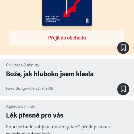
Přejít do obchodu
Civilizace
•
2
minuty
Bože, jak hluboko jsem klesla
Pavel Jungwirth
•
22. 9. 2018
Agenda
•
5
minut
Lék přesně pro vás
Soud se bude zabývat doktory, kteří předepisovali
za úplatek od dealerů