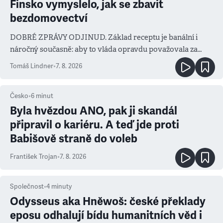
Finsko vymyslelo, jak se zbavit
bezdomovectví
DOBRÉ ZPRÁVY ODJINUD. Základ receptu je banální i
náročný současně: aby to vláda opravdu považovala za
prioritu
Tomáš Lindner
•
7. 8. 2026
Česko
•
6
minut
Byla hvězdou ANO, pak ji skandál
připravil o kariéru. A teď jde proti
Babišově straně do voleb
František Trojan
•
7. 8. 2026
Společnost
•
4
minuty
Odysseus aka Hněwoš: české překlady
eposu odhalují bídu humanitních věd i