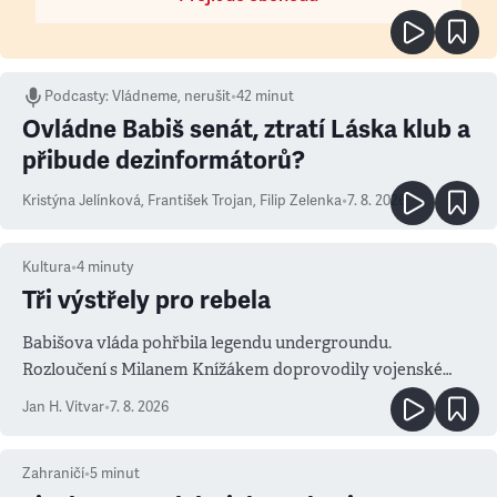
Podcasty
:
Vládneme, nerušit
•
42 minut
Ovládne Babiš senát, ztratí Láska klub a
přibude dezinformátorů?
Kristýna Jelínková
,
František Trojan
,
Filip Zelenka
•
7. 8. 2026
Kultura
•
4
minuty
Tři výstřely pro rebela
Babišova vláda pohřbila legendu undergroundu.
Rozloučení s Milanem Knížákem doprovodily vojenské
salvy i kritika pokrokářů
Jan H. Vitvar
•
7. 8. 2026
Zahraničí
•
5
minut