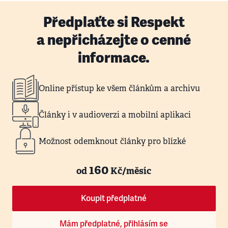
Předplaťte si Respekt
a nepřicházejte o cenné
informace.
Online přístup ke všem článkům a archivu
Články i v audioverzi a mobilní aplikaci
Možnost odemknout články pro blízké
160
od
Kč/měsíc
Koupit předplatné
Mám předplatné, přihlásím se