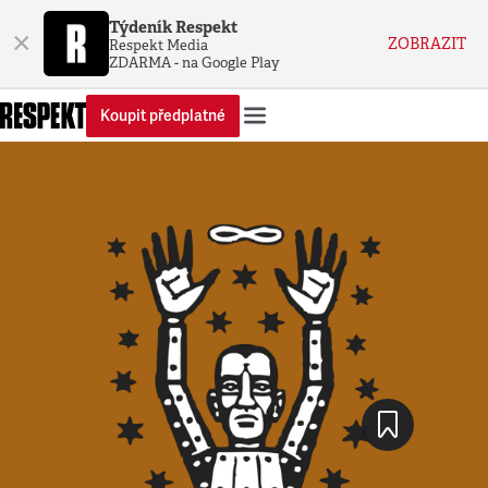
Týdeník Respekt
×
ZOBRAZIT
Respekt Media
ZDARMA - na Google Play
Koupit předplatné