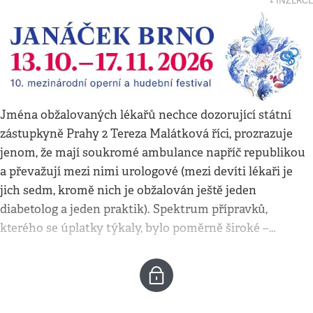
↓ INZERCE
Jména obžalovaných lékařů nechce dozorující státní
zástupkyně Prahy 2 Tereza Malátková říci, prozrazuje
jenom, že mají soukromé ambulance napříč republikou
a převažují mezi nimi urologové (mezi devíti lékaři je
jich sedm, kromě nich je obžalován ještě jeden
diabetolog a jeden praktik). Spektrum přípravků,
kterého se úplatky týkaly, bylo poměrně široké –…