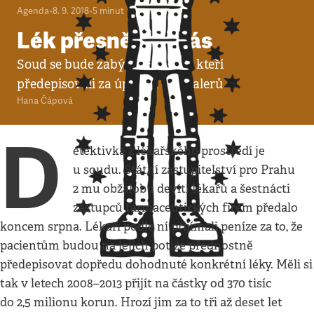
Agenda
•
8. 9. 2018
•
5
minut
Lék přesně pro vás
Soud se bude zabývat doktory, kteří
předepisovali za úplatek od dealerů
Hana Čápová
D
etektivka z lékařského prostředí je
u soudu. Státní zastupitelství pro Prahu
2 mu obžalobu devíti lékařů a šestnácti
zástupců farmaceutických firem předalo
koncem srpna. Lékaři podle ní přijímali peníze za to, že
pacientům budou na jejich potíže přednostně
předepisovat dopředu dohodnuté konkrétní léky. Měli si
tak v letech 2008–2013 přijít na částky od 370 tisíc
do 2,5 milionu korun. Hrozí jim za to tři až deset let