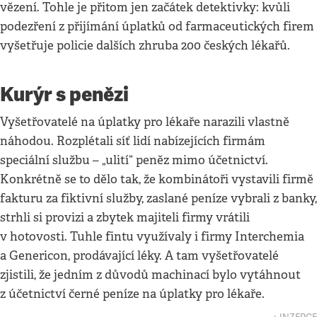
vězení. Tohle je přitom jen začátek detektivky: kvůli
podezření z přijímání úplatků od farmaceutických firem
vyšetřuje policie dalších zhruba 200 českých lékařů.
Kurýr s penězi
Vyšetřovatelé na úplatky pro lékaře narazili vlastně
náhodou. Rozplétali síť lidí nabízejících firmám
speciální službu – „ulití“ peněz mimo účetnictví.
Konkrétně se to dělo tak, že kombinátoři vystavili firmě
fakturu za fiktivní služby, zaslané peníze vybrali z banky,
strhli si provizi a zbytek majiteli firmy vrátili
v hotovosti. Tuhle fintu využívaly i firmy Interchemia
a Genericon, prodávající léky. A tam vyšetřovatelé
zjistili, že jedním z důvodů machinací bylo vytáhnout
z účetnictví černé peníze na úplatky pro lékaře.