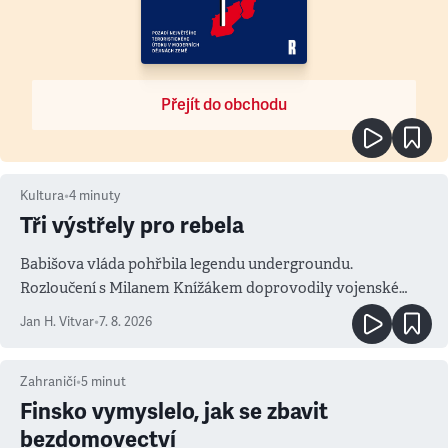
Přejít do obchodu
Kultura
•
4
minuty
Tři výstřely pro rebela
Babišova vláda pohřbila legendu undergroundu.
Rozloučení s Milanem Knížákem doprovodily vojenské
salvy i kritika pokrokářů
Jan H. Vitvar
•
7. 8. 2026
Zahraničí
•
5
minut
Finsko vymyslelo, jak se zbavit
bezdomovectví