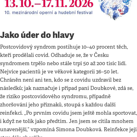
Jako úder do hlavy
Postcovidový syndrom postihuje 10–40 procent těch,
kteří prodělali covid. Odhaduje se, že v Česku
syndromem trpělo nebo stále trpí 50 až 200 tisíc lidí.
Nejvíce pacientů je ve věkové kategorii 36–50 let.
Chráněn není ani ten, kdo se z covidu uzdravil bez
následků; jak naznačuje i případ paní Doubkové, zdá se,
že riziko postcovidového syndromu, případně
zhoršování jeho příznaků, stoupá s každou další
reinfekcí. „Po prvním covidu jsem ještě mohla sportovat,
i když ne tolik jako předtím. Jen jsem se cítila mnohem
unavenější,“ vzpomíná Simona Doubková. Reinfekce její