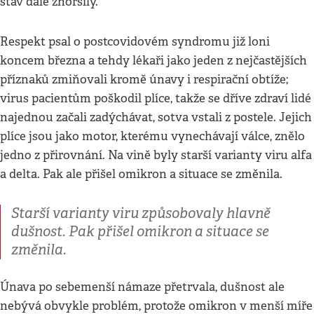
stav dále zhoršily.
Respekt psal o postcovidovém syndromu již loni
koncem března a tehdy lékaři jako jeden z nejčastějších
příznaků zmiňovali kromě únavy i respirační obtíže;
virus pacientům poškodil plíce, takže se dříve zdraví lidé
najednou začali zadýchávat, sotva vstali z postele. Jejich
plíce jsou jako motor, kterému vynechávají válce, znělo
jedno z přirovnání. Na vině byly starší varianty viru alfa
a delta. Pak ale přišel omikron a situace se změnila.
Starší varianty viru způsobovaly hlavně
dušnost. Pak přišel omikron a situace se
změnila.
Únava po sebemenší námaze přetrvala, dušnost ale
nebývá obvykle problém, protože omikron v menší míře