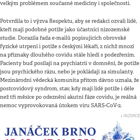
velkým problémem současné medicíny i společnosti.
Potvrdila to i výzva Respektu, aby se redakci ozvali lidé,
kteří mají podobné potíže jako účastníci nizozemské
studie. Dorazila řada e-mailů popisujících obrovské
fyzické utrpení i potíže s českými lékaři, z nichž mnozí
na příznaky dlouhého covidu stále hledí s podezřením.
Pacienty buď posílají na psychiatrii v domnění, že potíže
jsou psychického rázu, nebo je pokládají za simulanty.
Mezinárodní vědecká komunita přitom dávno uznala, že
postcovidový syndrom, stav, kdy mají lidé potíže i déle
než tři měsíce po odeznění akutní fáze covidu, je reálná
nemoc vyprovokovaná útokem viru SARS-CoV-2.
↓ INZERCE