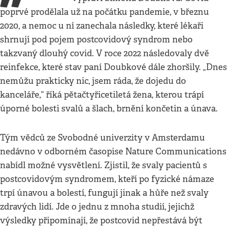
poprvé prodělala už na počátku pandemie, v březnu
2020, a nemoc u ní zanechala následky, které lékaři
shrnují pod pojem postcovidový syndrom nebo
takzvaný dlouhý covid. V roce 2022 následovaly dvě
reinfekce, které stav paní Doubkové dále zhoršily. „Dnes
nemůžu prakticky nic, jsem ráda, že dojedu do
kanceláře,“ říká pětačtyřicetiletá žena, kterou trápí
úporné bolesti svalů a šlach, brnění končetin a únava.
Tým vědců ze Svobodné univerzity v Amsterdamu
nedávno v odborném časopise Nature Communications
nabídl možné vysvětlení. Zjistil, že svaly pacientů s
postcovidovým syndromem, kteří po fyzické námaze
trpí únavou a bolestí, fungují jinak a hůře než svaly
zdravých lidí. Jde o jednu z mnoha studií, jejichž
výsledky připomínají, že postcovid nepřestává být