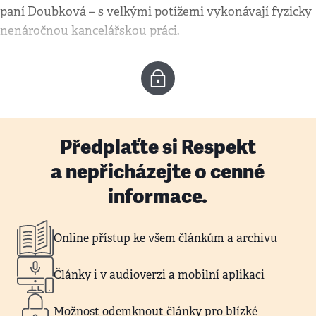
paní Doubková – s velkými potížemi vykonávají fyzicky
nenáročnou kancelářskou práci.
Předplaťte si Respekt
a nepřicházejte o cenné
informace.
Online přístup ke všem článkům a archivu
Články i v audioverzi a mobilní aplikaci
Možnost odemknout články pro blízké