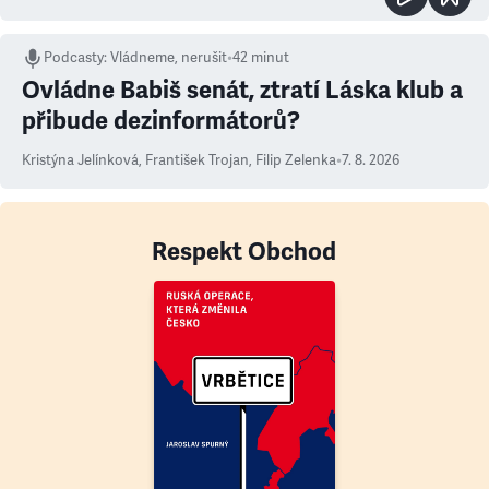
Podcasty
:
Vládneme, nerušit
•
42 minut
Ovládne Babiš senát, ztratí Láska klub a
přibude dezinformátorů?
Kristýna Jelínková
,
František Trojan
,
Filip Zelenka
•
7. 8. 2026
Respekt Obchod