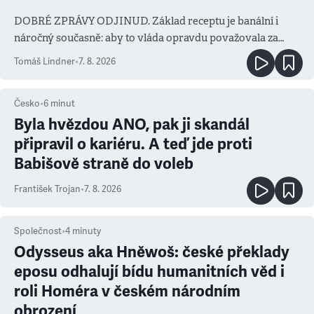
DOBRÉ ZPRÁVY ODJINUD. Základ receptu je banální i
náročný současně: aby to vláda opravdu považovala za
prioritu
Tomáš Lindner
•
7. 8. 2026
Česko
•
6
minut
Byla hvězdou ANO, pak ji skandál
připravil o kariéru. A teď jde proti
Babišově straně do voleb
František Trojan
•
7. 8. 2026
Společnost
•
4
minuty
Odysseus aka Hněwoš: české překlady
eposu odhalují bídu humanitních věd i
roli Homéra v českém národním
obrození