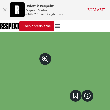
Týdeník Respekt
×
ZOBRAZIT
Respekt Media
ZDARMA - na Google Play
Koupit předplatné