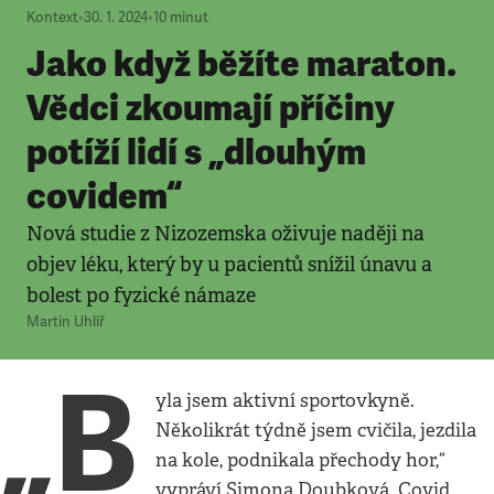
Kontext
•
30. 1. 2024
•
10
minut
Jako když běžíte maraton.
Vědci zkoumají příčiny
potíží lidí s „dlouhým
covidem“
Nová studie z Nizozemska oživuje naději na
objev léku, který by u pacientů snížil únavu a
bolest po fyzické námaze
Martin Uhlíř
„B
yla jsem aktivní sportovkyně.
Několikrát týdně jsem cvičila, jezdila
na kole, podnikala přechody hor,“
vypráví Simona Doubková. Covid