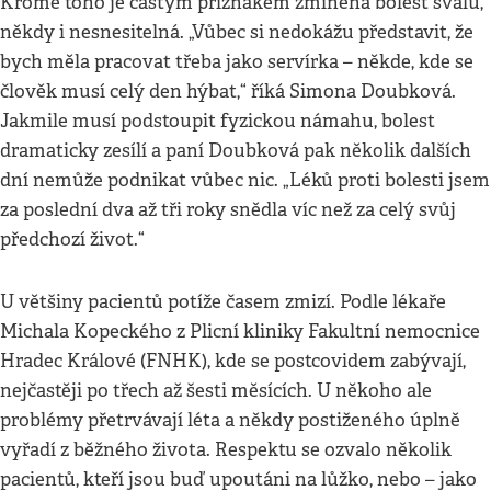
Kromě toho je častým příznakem zmíněná bolest svalů,
někdy i nesnesitelná. „Vůbec si nedokážu představit, že
bych měla pracovat třeba jako servírka – někde, kde se
člověk musí celý den hýbat,“ říká Simona Doubková.
Jakmile musí podstoupit fyzickou námahu, bolest
dramaticky zesílí a paní Doubková pak několik dalších
dní nemůže podnikat vůbec nic. „Léků proti bolesti jsem
za poslední dva až tři roky snědla víc než za celý svůj
předchozí život.“
U většiny pacientů potíže časem zmizí. Podle lékaře
Michala Kopeckého z Plicní kliniky Fakultní nemocnice
Hradec Králové (FNHK), kde se postcovidem zabývají,
nejčastěji po třech až šesti měsících. U někoho ale
problémy přetrvávají léta a někdy postiženého úplně
vyřadí z běžného života. Respektu se ozvalo několik
pacientů, kteří jsou buď upoutáni na lůžko, nebo – jako