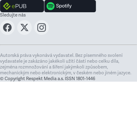
Sledujte nás
Autorská práva vykonává vydavatel. Bez písemného svolení
vydavatele je zakázáno jakékoli užití částí nebo celku díla,
zejména rozmnožování a šíření jakýmkoli způsobem,
mechanickým nebo elektronickým, v českém nebo jiném jazyce.
© Copyright Respekt Media a.s. ISSN 1801-1446