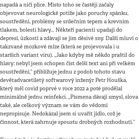
napadá a ničí plíce. Místo toho se častěji začaly
objevovat neurologické potíže jako poruchy spánku,
soustředění, problémy se srdečním tepem a krevním
tlakem, bolesti hlavy... Někteří pacienti upadají do
depresí, úzkostí a zdávají se jim děsivé sny. Další mluví o
takzvané mozkové mlze (která se projevovala i u
starších variant viru). „Jako kdyby mě někdo praštil do
hlavy; nebyl jsem schopen číst delší text ani při velkém
soustředění,“ přibližuje jednu z podob tohoto stavu
devětadvacetiletý softwarový inženýr Petr Houška,
který měl covid poprvé v roce 2022 a poté prodělal
minimálně jednu reinfekci. „Písmena dávají smysl, slova
také, ale celkový význam se vám do vědomí
nepropisuje. Nedokázal jsem si uvařit jídlo, což je
činnost, která zahrnuje spoustu drobných rozhodnutí.“