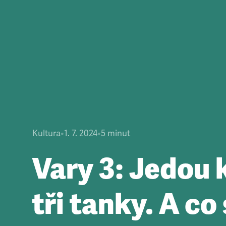
Kultura
•
1. 7. 2024
•
5
minut
Vary 3: Jedou 
tři tanky. A co 