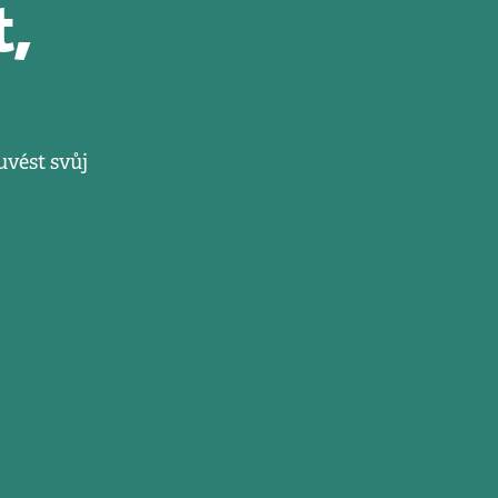
t,
uvést svůj