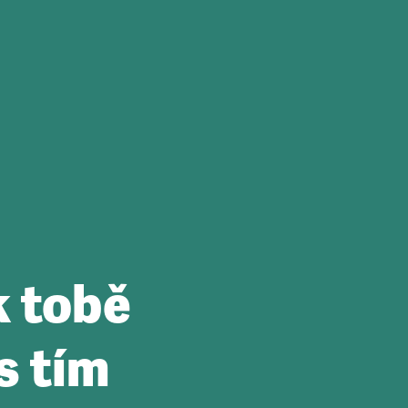
k tobě
s tím