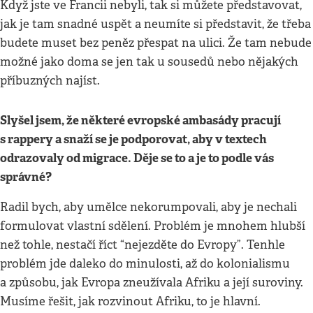
Když jste ve Francii nebyli, tak si můžete představovat,
jak je tam snadné uspět a neumíte si představit, že třeba
budete muset bez peněz přespat na ulici. Že tam nebude
možné jako doma se jen tak u sousedů nebo nějakých
příbuzných najíst.
Slyšel jsem, že některé evropské ambasády pracují
s rappery a snaží se je podporovat, aby v textech
odrazovaly od migrace. Děje se to a je to podle vás
správné?
Radil bych, aby umělce nekorumpovali, aby je nechali
formulovat vlastní sdělení. Problém je mnohem hlubší
než tohle, nestačí říct “nejezděte do Evropy”. Tenhle
problém jde daleko do minulosti, až do kolonialismu
a způsobu, jak Evropa zneužívala Afriku a její suroviny.
Musíme řešit, jak rozvinout Afriku, to je hlavní.