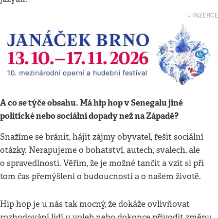
↓ INZERCE
A co se týče obsahu. Má hip hop v Senegalu jiné
politické nebo sociální dopady než na Západě?
Snažíme se bránit, hájit zájmy obyvatel, řešit sociální
otázky. Nerapujeme o bohatství, autech, svalech, ale
o spravedlnosti. Věřím, že je možné tančit a vzít si při
tom čas přemýšlení o budoucnosti a o našem životě.
Hip hop je u nás tak mocný, že dokáže ovlivňovat
rozhodování lidí u voleb nebo dokonce přivodit změnu