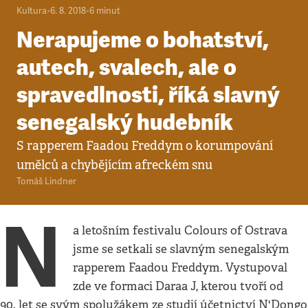
Kultura
•
6. 8. 2018
•
6
minut
Nerapujeme o bohatství,
autech, svalech, ale o
spravedlnosti, říká slavný
senegalský hudebník
S rapperem Faadou Freddym o korumpování
umělců a chybějícím afreckém snu
Tomáš Lindner
N
a letošním festivalu Colours of Ostrava
jsme se setkali se slavným senegalským
rapperem Faadou Freddym. Vystupoval
zde ve formaci Daraa J, kterou tvoří od
90. let se svým spolužákem ze studií účetnictví N'Dongo