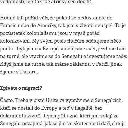
vědomosti, jen tak jde africký sen docílit.
Hodně lidí pořád věří, že pokud se nedostanete do
Francie nebo do Ameriky, tak jste v životě neuspěl. To je
pozůstatek kolonialismu, jsou v mysli pořád
kolonizovaní. My svým posluchačům sdělujeme něco
jiného: byli jsme v Evropě, viděli jsme svět, jezdíme tam
na turné, ale vracíme se do Senegalu a investujeme tady.
Když jsme na turné, tak máme základnu v Paříži, jinak
žijeme v Dakaru.
Zpíváte o migraci?
Často. Třeba v písni Unite 75 vyprávíme o Senegalcích,
kteří se dostali do Evropy a teď v ilegalitě, bez
dokumentů živoří. Jejich příbuzné, kteří jim volají ze
Senegalu nezajímá, jak se jim ve skutečnosti daří, chtějí