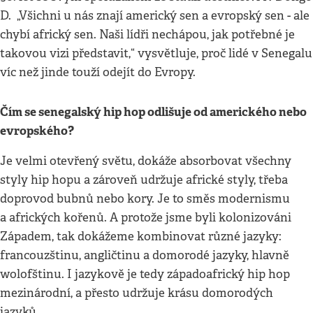
D. „Všichni u nás znají americký sen a evropský sen - ale
chybí africký sen. Naši lídři nechápou, jak potřebné je
takovou vizi představit,“ vysvětluje, proč lidé v Senegalu
víc než jinde touží odejít do Evropy.
Čím se senegalský hip hop odlišuje od amerického nebo
evropského?
Je velmi otevřený světu, dokáže absorbovat všechny
styly hip hopu a zároveň udržuje africké styly, třeba
doprovod bubnů nebo kory. Je to směs modernismu
a afrických kořenů. A protože jsme byli kolonizováni
Západem, tak dokážeme kombinovat různé jazyky:
francouzštinu, angličtinu a domorodé jazyky, hlavně
wolofštinu. I jazykově je tedy západoafrický hip hop
mezinárodní, a přesto udržuje krásu domorodých
jazyků.