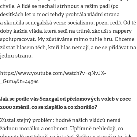
chvíle. A lidé se nechali strhnout a režim padl (po
desítkách let u moci tehdy prohrála vládní strana
a skončila senegalská verze socialismu, pozn. red.). Od té
doby každá vláda, která sedí na trůně, zkouší s rappery
spolupracovat. My zůstáváme mimo tuhle hru. Chceme
zůstat hlasem těch, kteří hlas nemají, a ne se přidávat na
jednu stranu.
https://www.youtube.com/watch?v=qNvJX-
_Gun4&t=4496s
Jak se podle vás Senegal od přelomových voleb v roce
2000 změnil, co se zlepšilo a co zhoršilo?
Zůstal stejný problém: hodně našich vládců nemá
žádnou morálku a osobnost. Upřímně nehledají, co
obyvatelé potřebují, co je trápí. Spíše se starají o to, jak