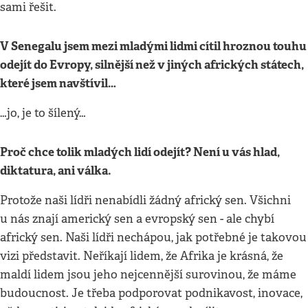
sami řešit.
V Senegalu jsem mezi mladými lidmi cítil hroznou touhu
odejít do Evropy, silnější než v jiných afrických státech,
které jsem navštívil…
…jo, je to šílený…
Proč chce tolik mladých lidí odejít? Není u vás hlad,
diktatura, ani válka.
Protože naši lídři nenabídli žádný africký sen. Všichni
u nás znají americký sen a evropský sen - ale chybí
africký sen. Naši lídři nechápou, jak potřebné je takovou
vizi představit. Neříkají lidem, že Afrika je krásná, že
maldí lidem jsou jeho nejcennější surovinou, že máme
budoucnost. Je třeba podporovat podnikavost, inovace,