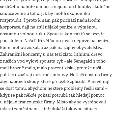
se držet u nahoře u moci a nejdou do hloubky skutečné
situace země a toho, jak by mohli ekonomiku
rozproudit. I proto k nám pak přichází nadnárodní
korporace, dají na stůl nějaké peníze, a výměnou
dostanou volnou ruku. Spousta kontraktů se uzavře
pod stolem. Naši lídři většinou myslí nejprve na peníze,
které mohou získat, a až pak na zájmy obyvatelstva..
Zahraniční koncerny u nás těží zlato, lithium, dřevo,
z našich vod vyloví spoustu ryb - ale Senegalci z toho
maji hrozně málo, málo procent zisku, protože naši
politici uzavírají mizerné smlouvy. Netlačí dost na firmy,
aby napravili škody, které při těžbě způsobí. A nevěnují
se dost tomu, abychom některé problémy řešili sami -
když se pak někde pokazí potrubí, tak hledají pomoc
u nějaké francouzské firmy. Místo aby se vytrénovali
místní zaměstnanci, kteří dokáži takovou situaci