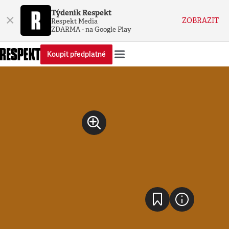
Týdeník Respekt
×
ZOBRAZIT
Respekt Media
ZDARMA - na Google Play
Koupit předplatné