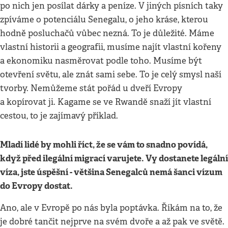
po nich jen posílat dárky a peníze. V jiných písních taky
zpíváme o potenciálu Senegalu, o jeho kráse, kterou
hodně posluchačů vůbec nezná. To je důležité. Máme
vlastní historii a geografii, musíme najít vlastní kořeny
a ekonomiku nasměrovat podle toho. Musíme být
otevření světu, ale znát sami sebe. To je celý smysl naší
tvorby. Nemůžeme stát pořád u dveří Evropy
a kopírovat ji. Kagame se ve Rwandě snaží jít vlastní
cestou, to je zajímavý příklad.
Mladí lidé by mohli říct, že se vám to snadno povídá,
když před ilegální migrací varujete. Vy dostanete legální
víza, jste úspěšní - většina Senegalců nemá šanci vízum
do Evropy dostat.
Ano, ale v Evropě po nás byla poptávka. Říkám na to, že
je dobré tančit nejprve na svém dvoře a až pak ve světě.