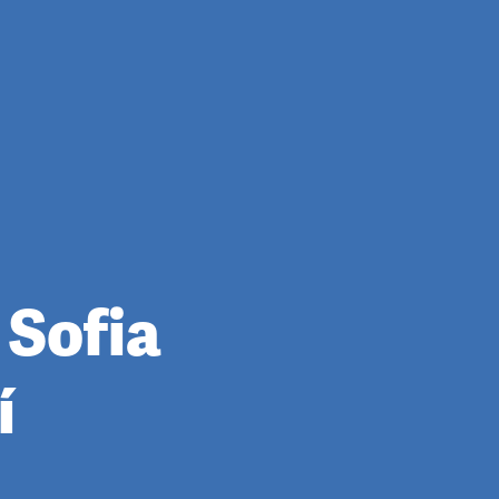
. Sofia
í