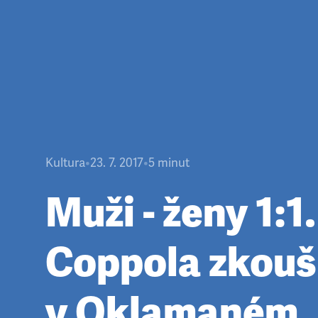
Kultura
•
23. 7. 2017
•
5
minut
Muži - ženy 1:1
Coppola zkouš
v Oklamaném