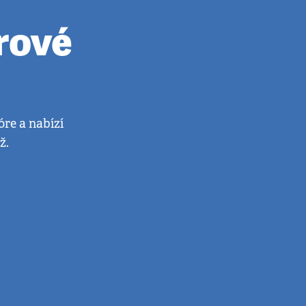
rové
óre a nabízí
ž.