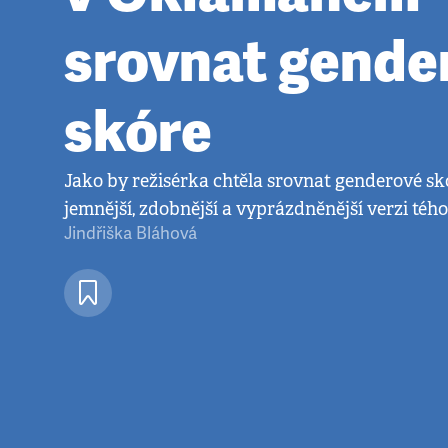
srovnat gende
skóre
Jako by režisérka chtěla srovnat genderové sk
jemnější, zdobnější a vyprázdněnější verzi tého
Jindřiška Bláhová