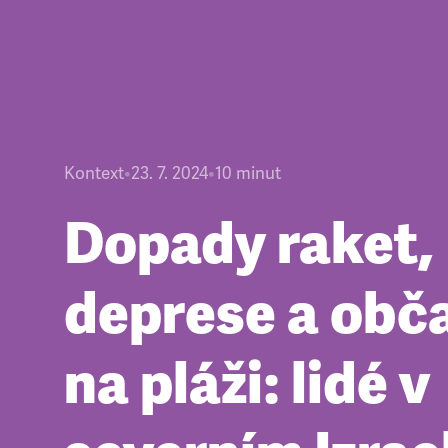
Kontext
•
23. 7. 2024
•
10
minut
Dopady raket,
deprese a obč
na pláži: lidé v