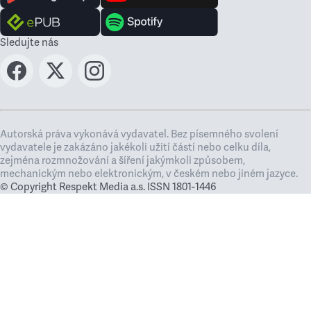
Sledujte nás
Autorská práva vykonává vydavatel. Bez písemného svolení
vydavatele je zakázáno jakékoli užití částí nebo celku díla,
zejména rozmnožování a šíření jakýmkoli způsobem,
mechanickým nebo elektronickým, v českém nebo jiném jazyce.
© Copyright Respekt Media a.s. ISSN 1801-1446