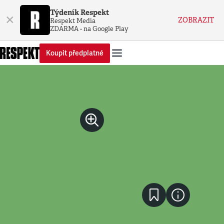
Týdeník Respekt
×
ZOBRAZIT
Respekt Media
ZDARMA - na Google Play
Koupit předplatné