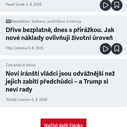
ale atmosféra
Pavel Turek
•
5. 8. 2026
Newsletter
:
Sečteno, podtrženo
•
3
minuty
Dříve bezplatně, dnes s přirážkou. Jak
nové náklady ovlivňují životní úroveň
Filip Zelenka
•
5. 8. 2026
Zahraničí
•
6
minut
Noví íránští vládci jsou odvážnější než
jejich zabití předchůdci – a Trump si
neví rady
Tomáš Lindner
•
5. 8. 2026
Načíst další články