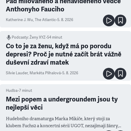
Pád milovaného a nenáviděného vědce
Anthonyho Fauciho
Katherine J. Wu
,
The Atlantic
•
5. 8. 2026
Podcasty
:
Ženy XYZ
•
54 minut
Co to je za ženu, když má po porodu
depresi? Proč je nutné začít brát vážně
duševní zdraví matek
Silvie Lauder
,
Markéta Plíhalová
•
5. 8. 2026
Hudba
•
7
minut
Mezi popem a undergroundem jsou ty
nejlepší věci
Hudebního dramaturga Marka Mikiče, který stojí za
klubem Fuchs2 a koncertní sérií UGOT, nezajímají žánry,