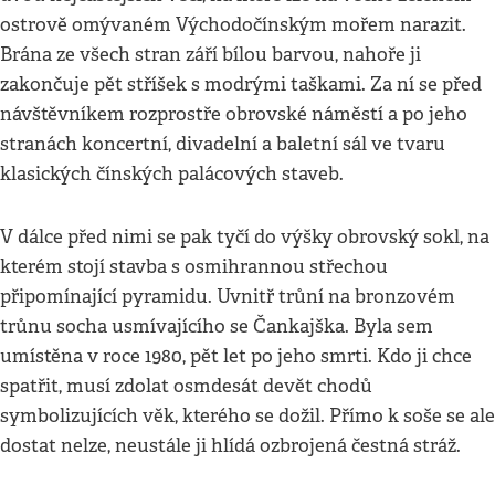
ostrově omývaném Východočínským mořem narazit.
Brána ze všech stran září bílou barvou, nahoře ji
zakončuje pět stříšek s modrými taškami. Za ní se před
návštěvníkem rozprostře obrovské náměstí a po jeho
stranách koncertní, divadelní a baletní sál ve tvaru
klasických čínských palácových staveb.
V dálce před nimi se pak tyčí do výšky obrovský sokl, na
kterém stojí stavba s osmihrannou střechou
připomínající pyramidu. Uvnitř trůní na bronzovém
trůnu socha usmívajícího se Čankajška. Byla sem
umístěna v roce 1980, pět let po jeho smrti. Kdo ji chce
spatřit, musí zdolat osmdesát devět chodů
symbolizujících věk, kterého se dožil. Přímo k soše se ale
dostat nelze, neustále ji hlídá ozbrojená čestná stráž.