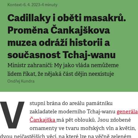
Kontext
•
6. 4. 2023
•
4
minuty
Cadillaky i oběti masakrů.
Proměna Čankajškova
muzea odráží historii a
současnost Tchaj-wanu
Ministr zahraničí: My jako vláda nemůžeme
lidem říkat, že nějaká část dějin neexistuje
Ondřej Kundra
V
stupní brána do areálu památníku
zakladatele moderního Tchaj-wanu
generála
Čankajška
má pět oblouků. Jsou zdobené
ornamenty ve tvaru mořských vln a květin,
dvou nejčastějších věcí, na které lze na věčně zeleném