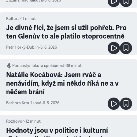
Zuzana Machálková
•
6. 8. 2026
Kultura
•
11
minut
Je divné říci, že jsem si užil pohřeb. Pro
ten Glenův to ale platilo stoprocentně
Petr Horký
•
Dublin
•
6. 8. 2026
Podcasty
:
Tekutá společnost
•
39 minut
Natálie Kocábová: Jsem rváč a
nenávidím, když mi někdo říká ne a v
něčem brání
Barbora Kroužková
•
6. 8. 2026
Rozhovor
•
12
minut
Hodnoty jsou v politice i kulturní