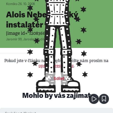
Komiks
•
26. 10. 2008
Alois Nebel: Polský
instalatér
[image id="120836650"]
Jaromír 99
,
Jaroslav Rudiš
Pokud jste v článku našli chybu, napište nám prosím na
opravy@respekt.cz
.
Sdílet
Mohlo by vás zajímat