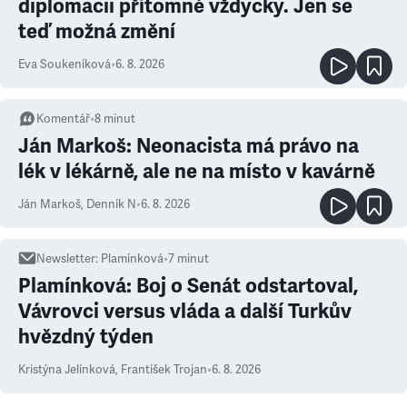
diplomacii přítomné vždycky. Jen se
teď možná změní
Eva Soukeníková
•
6. 8. 2026
Komentář
•
8
minut
Ján Markoš: Neonacista má právo na
lék v lékárně, ale ne na místo v kavárně
Ján Markoš
,
Denník N
•
6. 8. 2026
Newsletter
:
Plamínková
•
7
minut
Plamínková: Boj o Senát odstartoval,
Vávrovci versus vláda a další Turkův
hvězdný týden
Kristýna Jelínková
,
František Trojan
•
6. 8. 2026