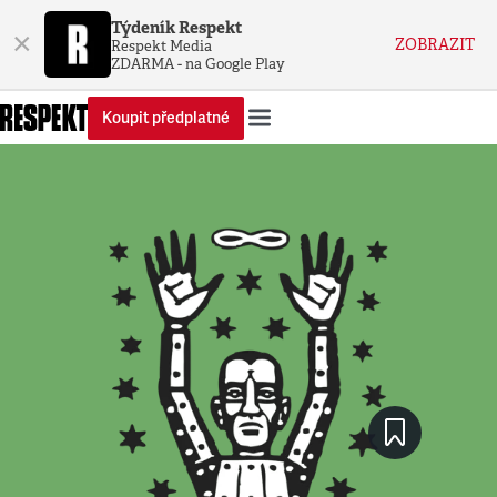
Týdeník Respekt
×
ZOBRAZIT
Respekt Media
ZDARMA - na Google Play
Koupit předplatné