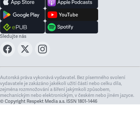
Sledujte nás
Autorská práva vykonává vydavatel. Bez písemného svolení
vydavatele je zakázáno jakékoli užití částí nebo celku díla,
zejména rozmnožování a šíření jakýmkoli způsobem,
mechanickým nebo elektronickým, v českém nebo jiném jazyce.
© Copyright Respekt Media a.s. ISSN 1801-1446