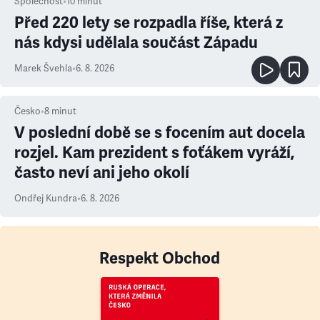
Společnost
•
10
minut
Před 220 lety se rozpadla říše, která z
nás kdysi udělala součást Západu
Marek Švehla
•
6. 8. 2026
Česko
•
8
minut
V poslední době se s focením aut docela
rozjel. Kam prezident s foťákem vyráží,
často neví ani jeho okolí
Ondřej Kundra
•
6. 8. 2026
Respekt Obchod