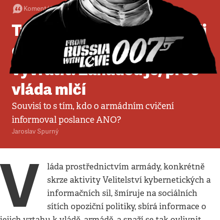
Komentář
•
30. 7. 2025
•
5
minut
Tvrzení, že vojáci šmírovali
opozici, lze snadno
vyvrátit. Záhadou je, proč
vláda mlčí
Souvisí to s tím, kdo o armádním cvičení
informoval poslance ANO?
Jaroslav Spurný
V
láda prostřednictvím armády, konkrétně
skrze aktivity Velitelství kybernetických a
informačních sil, šmíruje na sociálních
sítích opoziční politiky, sbírá informace o
jejich vztahu k vládě, armádě, a snaží se tak ovlivnit