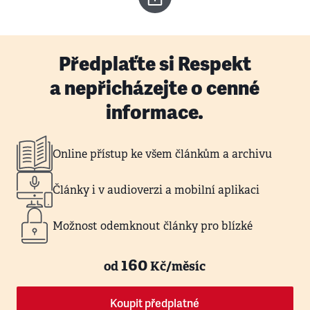
Předplaťte si Respekt
a nepřicházejte o cenné
informace.
Online přístup ke všem článkům a archivu
Články i v audioverzi a mobilní aplikaci
Možnost odemknout články pro blízké
160
od
Kč/měsíc
Koupit předplatné