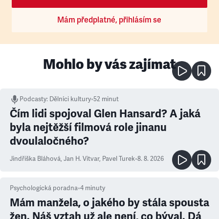
Mám předplatné, přihlásím se
Mohlo by vás zajímat
Podcasty
:
Dělníci kultury
•
52 minut
Čím lidi spojoval Glen Hansard? A jaká
byla nejtěžší filmová role jinanu
dvoulaločného?
Jindřiška Bláhová
,
Jan H. Vitvar
,
Pavel Turek
•
8. 8. 2026
Psychologická poradna
•
4
minuty
Mám manžela, o jakého by stála spousta
žen. Náš vztah už ale není, co býval. Dá