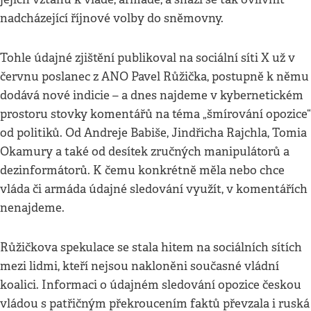
nadcházející říjnové volby do sněmovny.
Tohle údajné zjištění publikoval na sociální síti X už v
červnu poslanec z ANO Pavel Růžička, postupně k němu
dodává nové indicie – a dnes najdeme v kybernetickém
prostoru stovky komentářů na téma „šmírování opozice“
od politiků. Od Andreje Babiše, Jindřicha Rajchla, Tomia
Okamury a také od desítek zručných manipulátorů a
dezinformátorů. K čemu konkrétně měla nebo chce
vláda či armáda údajné sledování využít, v komentářích
nenajdeme.
Růžičkova spekulace se stala hitem na sociálních sítích
mezi lidmi, kteří nejsou nakloněni současné vládní
koalici. Informaci o údajném sledování opozice českou
vládou s patřičným překroucením faktů převzala i ruská