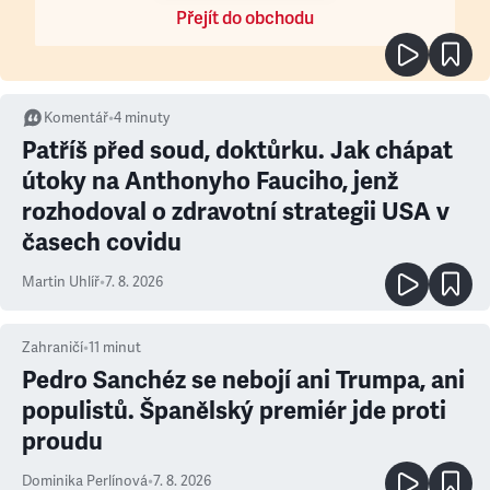
Přejít do obchodu
Komentář
•
4
minuty
Patříš před soud, doktůrku. Jak chápat
útoky na Anthonyho Fauciho, jenž
rozhodoval o zdravotní strategii USA v
časech covidu
Martin Uhlíř
•
7. 8. 2026
Zahraničí
•
11
minut
Pedro Sanchéz se nebojí ani Trumpa, ani
populistů. Španělský premiér jde proti
proudu
Dominika Perlínová
•
7. 8. 2026