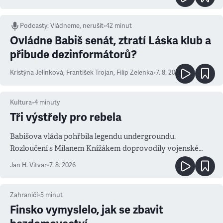
Podcasty
:
Vládneme, nerušit
•
42 minut
Ovládne Babiš senát, ztratí Láska klub a
přibude dezinformátorů?
Kristýna Jelínková
,
František Trojan
,
Filip Zelenka
•
7. 8. 2026
Kultura
•
4
minuty
Tři výstřely pro rebela
Babišova vláda pohřbila legendu undergroundu.
Rozloučení s Milanem Knížákem doprovodily vojenské
salvy i kritika pokrokářů
Jan H. Vitvar
•
7. 8. 2026
Zahraničí
•
5
minut
Finsko vymyslelo, jak se zbavit