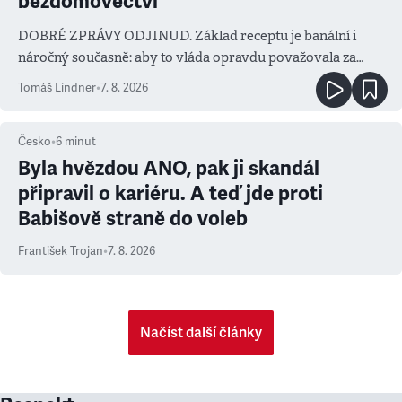
bezdomovectví
DOBRÉ ZPRÁVY ODJINUD. Základ receptu je banální i
náročný současně: aby to vláda opravdu považovala za
prioritu
Tomáš Lindner
•
7. 8. 2026
Česko
•
6
minut
Byla hvězdou ANO, pak ji skandál
připravil o kariéru. A teď jde proti
Babišově straně do voleb
František Trojan
•
7. 8. 2026
Načíst další články