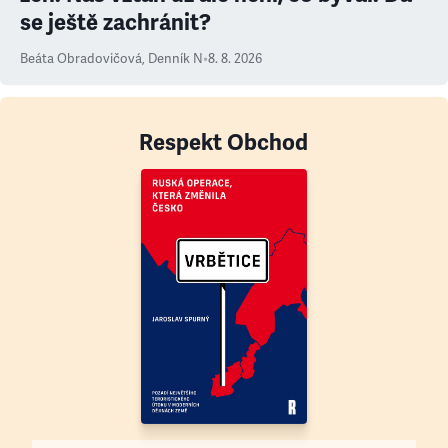
se ještě zachránit?
Beáta Obradovičová
,
Denník N
•
8. 8. 2026
Respekt Obchod