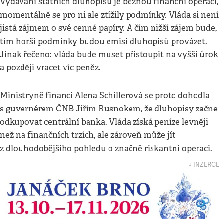
Vydávání státních dluhopisů je běžnou finanční operací,
momentálně se pro ni ale ztížily podmínky. Vláda si není
jistá zájmem o své cenné papíry. A čím nižší zájem bude,
tím horší podmínky budou emisi dluhopisů provázet.
Jinak řečeno: vláda bude muset přistoupit na vyšší úrok
a později vracet víc peněz.
Ministryně financí Alena Schillerová se proto dohodla
s guvernérem ČNB Jiřím Rusnokem, že dluhopisy začne
odkupovat centrální banka. Vláda získá peníze levněji
než na finančních trzích, ale zároveň může jít
z dlouhodobějšího pohledu o značně riskantní operaci.
↓ INZERCE