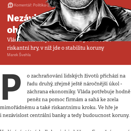
Komentář
:
Politika
•
25. 3. 2020
•
3
minuty
Nezávislost ČNB v
ohrožení
Vláda zachraňuje ekonomiku a pouští se do
riskantní hry, v níž jde o stabilitu koruny
Marek Švehla
P
o zachraňování lidských životů přichází na
řadu druhý, zřejmě ještě náročnější úkol -
záchrana ekonomiky. Vláda potřebuje hodně
peněz na pomoc firmám a sahá ke zcela
mimořádnému a také riskantnímu kroku. Ve hře je
i nezávislost centrální banky a tedy budoucnost koruny.