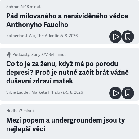
Zahraničí
•
18
minut
Pád milovaného a nenáviděného vědce
Anthonyho Fauciho
Katherine J. Wu
,
The Atlantic
•
5. 8. 2026
Podcasty
:
Ženy XYZ
•
54 minut
Co to je za ženu, když má po porodu
depresi? Proč je nutné začít brát vážně
duševní zdraví matek
Silvie Lauder
,
Markéta Plíhalová
•
5. 8. 2026
Hudba
•
7
minut
Mezi popem a undergroundem jsou ty
nejlepší věci