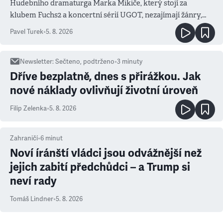
Hudebního dramaturga Marka Mikiče, který stojí za
klubem Fuchs2 a koncertní sérií UGOT, nezajímají žánry,
ale atmosféra
Pavel Turek
•
5. 8. 2026
Newsletter
:
Sečteno, podtrženo
•
3
minuty
Dříve bezplatně, dnes s přirážkou. Jak
nové náklady ovlivňují životní úroveň
Filip Zelenka
•
5. 8. 2026
Zahraničí
•
6
minut
Noví íránští vládci jsou odvážnější než
jejich zabití předchůdci – a Trump si
neví rady
Tomáš Lindner
•
5. 8. 2026