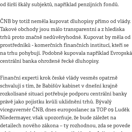
od širší škály subjektů, například penzijních fondů.
ČNB by totiž neměla kupovat dluhopisy přímo od vlády.
Takové obchody jsou málo transparentní a z hlediska
trhů proto značně nedůvěryhodné. Kupovat by měla od
prostředníků - komerčních finančních institucí, kteří se
na trhu pohybují. Podobně kupovala například Evropská
centrální banka ohrožené řecké dluhopisy.
Finanční experti krok české vlády vesměs opatrně
schvalují s tím, že Babišův kabinet v dnešní krajně
rozkolísané situaci potřebuje podporu centrální banky
právě jako pojistku kvůli uklidnění trhů. Bývalý
viceguvernér ČNB, dnes europoslanec za TOP 09 Luděk
Niedermayer, však upozorňuje, že bude záležet na
detailech nového zákona – ty rozhodnou, zda se povede