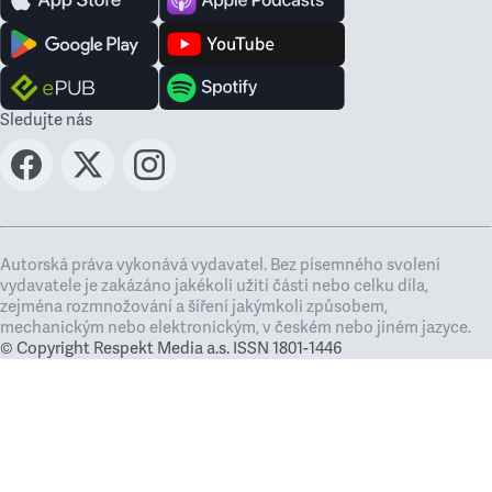
Sledujte nás
Autorská práva vykonává vydavatel. Bez písemného svolení
vydavatele je zakázáno jakékoli užití částí nebo celku díla,
zejména rozmnožování a šíření jakýmkoli způsobem,
mechanickým nebo elektronickým, v českém nebo jiném jazyce.
© Copyright Respekt Media a.s. ISSN 1801-1446