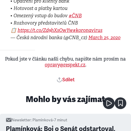
▪️ Opatření pro klienty bank
▪️ Hotovost a platby kartou
▪️ Omezený vstup do budov
#ČNB
▪️ Rozhovory představitelů ČNB
📋
https://t.co/Zd9hXsOwYw
#koronavirus
— Česká národní banka (@CNB_cz)
March 25, 2020
Pokud jste v článku našli chybu, napište nám prosím na
opravy@respekt.cz
.
Sdílet
Mohlo by vás zajímat
Newsletter
:
Plamínková
•
7
minut
Plamínková: Boj o Senát odstartoval,