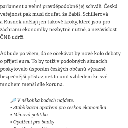
parlament a velmi pravděpodobně jej schválí. Česká
veřejnost pak musí doufat, že Babiš, Schillerová
a Rusnok udělají jen takové kroky, které jsou pro
záchranu ekonomiky nezbytně nutné, a nezávislost
ČNB udrží.
Až bude po všem, dá se očekávat by nové kolo debaty
o přijetí eura. To by totiž v podobných situacích
poskytovalo úsporám českých občanů výrazně
bezpečnější přístav, než to umí vzhledem ke své
mnohem menší síle koruna.
🔎 V několika bodech najdete:
▪️ Stabilizační opatření pro českou ekonomiku
▪️ Měnová politika
▪️ Opatření pro banky