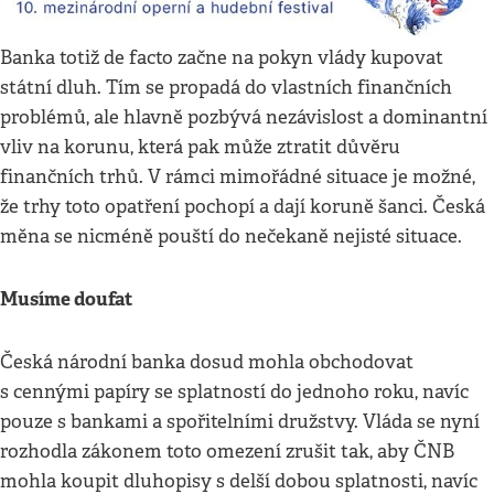
Banka totiž de facto začne na pokyn vlády kupovat
státní dluh. Tím se propadá do vlastních finančních
problémů, ale hlavně pozbývá nezávislost a dominantní
vliv na korunu, která pak může ztratit důvěru
finančních trhů. V rámci mimořádné situace je možné,
že trhy toto opatření pochopí a dají koruně šanci. Česká
měna se nicméně pouští do nečekaně nejisté situace.
Musíme doufat
Česká národní banka dosud mohla obchodovat
s cennými papíry se splatností do jednoho roku, navíc
pouze s bankami a spořitelními družstvy. Vláda se nyní
rozhodla zákonem toto omezení zrušit tak, aby ČNB
mohla koupit dluhopisy s delší dobou splatnosti, navíc