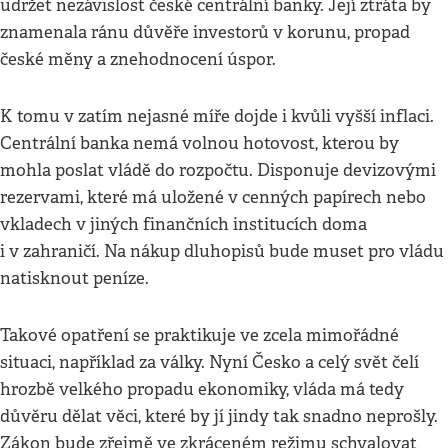
udržet nezávislost české centrální banky. Její ztráta by
znamenala ránu důvěře investorů v korunu, propad
české měny a znehodnocení úspor.
K tomu v zatím nejasné míře dojde i kvůli vyšší inflaci.
Centrální banka nemá volnou hotovost, kterou by
mohla poslat vládě do rozpočtu. Disponuje devizovými
rezervami, které má uložené v cenných papírech nebo
vkladech v jiných finančních institucích doma
i v zahraničí. Na nákup dluhopisů bude muset pro vládu
natisknout peníze.
Takové opatření se praktikuje ve zcela mimořádné
situaci, například za války. Nyní Česko a celý svět čelí
hrozbě velkého propadu ekonomiky, vláda má tedy
důvěru dělat věci, které by jí jindy tak snadno neprošly.
Zákon bude zřejmě ve zkráceném režimu schvalovat