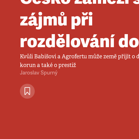
zájmů při
rozdělování do
Kvůli Babišovi a Agrofertu může země přijít o 
korun a také o prestiž
Jaroslav Spurný