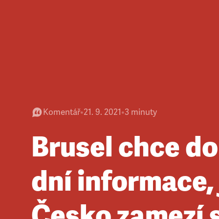
Komentář
•
21. 9. 2021
•
3
minuty
Brusel chce d
dní informace,
Česko zamezí 