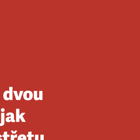
o dvou
 jak
střetu