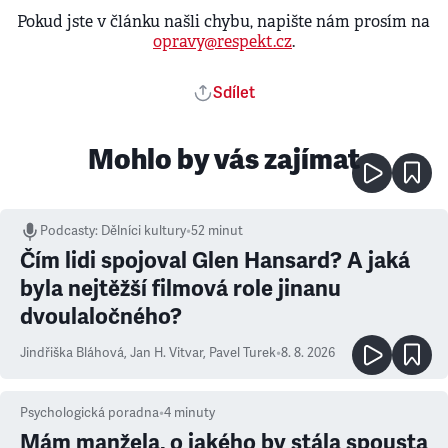
Pokud jste v článku našli chybu, napište nám prosím na
opravy@respekt.cz
.
Sdílet
Mohlo by vás zajímat
Podcasty
:
Dělníci kultury
•
52 minut
Čím lidi spojoval Glen Hansard? A jaká
byla nejtěžší filmová role jinanu
dvoulaločného?
Jindřiška Bláhová
,
Jan H. Vitvar
,
Pavel Turek
•
8. 8. 2026
Psychologická poradna
•
4
minuty
Mám manžela, o jakého by stála spousta