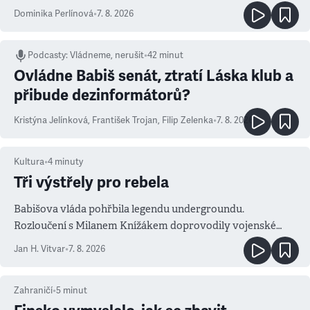
Dominika Perlínová
•
7. 8. 2026
Podcasty
:
Vládneme, nerušit
•
42 minut
Ovládne Babiš senát, ztratí Láska klub a
přibude dezinformátorů?
Kristýna Jelínková
,
František Trojan
,
Filip Zelenka
•
7. 8. 2026
Kultura
•
4
minuty
Tři výstřely pro rebela
Babišova vláda pohřbila legendu undergroundu.
Rozloučení s Milanem Knížákem doprovodily vojenské
salvy i kritika pokrokářů
Jan H. Vitvar
•
7. 8. 2026
Zahraničí
•
5
minut