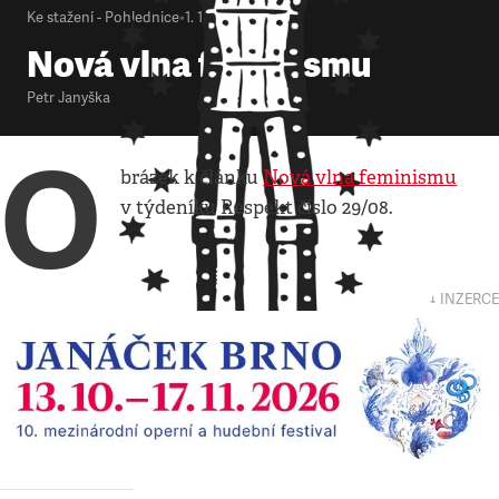
Ke stažení - Pohlednice
•
1. 1. 2000
•
1
minuta
Nová vlna feminismu
Petr Janyška
O
brázek k článku
Nová vlna feminismu
v týdeníku Respekt číslo 29/08.
↓ INZERCE