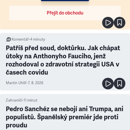
Přejít do obchodu
Komentář
•
4
minuty
Patříš před soud, doktůrku. Jak chápat
útoky na Anthonyho Fauciho, jenž
rozhodoval o zdravotní strategii USA v
časech covidu
Martin Uhlíř
•
7. 8. 2026
Zahraničí
•
11
minut
Pedro Sanchéz se nebojí ani Trumpa, ani
populistů. Španělský premiér jde proti
proudu