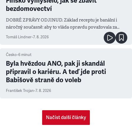
Finsko vymyslelo, jak se zbavit
bezdomovectví
DOBRÉ ZPRÁVY ODJINUD. Základ receptu je banální i
náročný současně: aby to vláda opravdu považovala za
prioritu
Tomáš Lindner
•
7. 8. 2026
Česko
•
6
minut
Byla hvězdou ANO, pak ji skandál
připravil o kariéru. A teď jde proti
Babišově straně do voleb
František Trojan
•
7. 8. 2026
Načíst další články