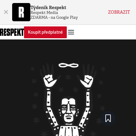
Týdeník Respekt
×
ZOBRAZIT
Respekt Media
ZDARMA - na Google Play
Koupit předplatné