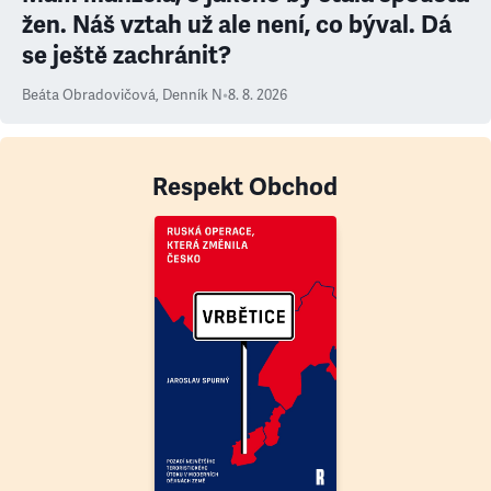
žen. Náš vztah už ale není, co býval. Dá
se ještě zachránit?
Beáta Obradovičová
,
Denník N
•
8. 8. 2026
Respekt Obchod