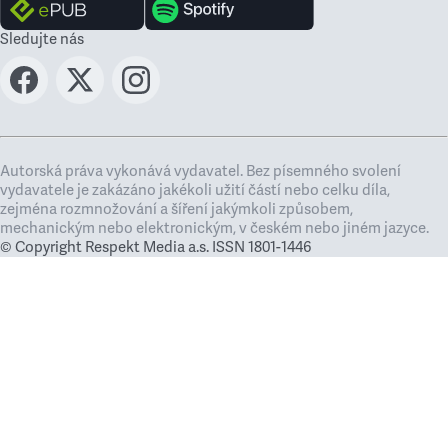
Sledujte nás
Autorská práva vykonává vydavatel. Bez písemného svolení
vydavatele je zakázáno jakékoli užití částí nebo celku díla,
zejména rozmnožování a šíření jakýmkoli způsobem,
mechanickým nebo elektronickým, v českém nebo jiném jazyce.
© Copyright Respekt Media a.s. ISSN 1801-1446