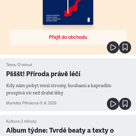
Přejít do obchodu
Téma
•
13
minut
Pšššt! Příroda právě léčí
Kdy nám pobyt mezi stromy, houbami a kapradím
prospívá víc než drahé léky
Markéta Plíhalová
•
9. 8. 2026
Kultura
•
2
minuty
Album týdne: Tvrdé beaty a texty o