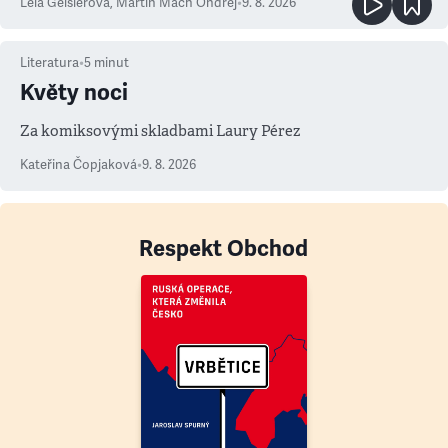
Lela Geislerová
,
Martin Mach Ondřej
•
9. 8. 2026
Literatura
•
5
minut
Květy noci
Za komiksovými skladbami Laury Pérez
Kateřina Čopjaková
•
9. 8. 2026
Respekt Obchod