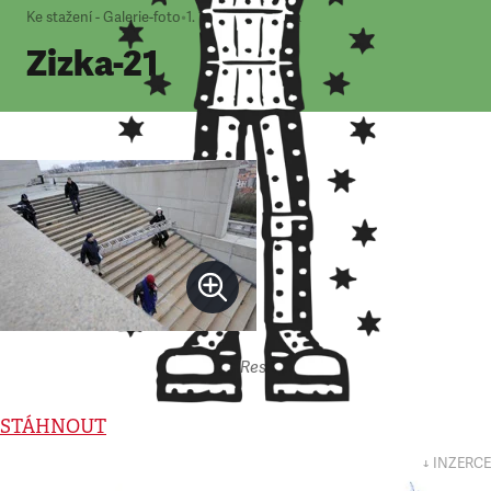
Ke stažení - Galerie-foto
•
1. 1. 2000
•
1
minuta
Zizka-21
Autor: Respekt
STÁHNOUT
↓ INZERCE