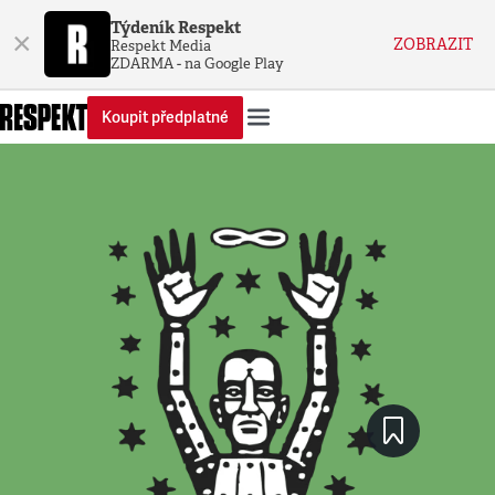
Týdeník Respekt
×
ZOBRAZIT
Respekt Media
ZDARMA - na Google Play
Koupit předplatné