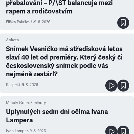
přebalování – P/\ST balancuje mezi
rapem a rodičovstvím
Eliška Palušová
•
9. 8. 2026
Anketa
Snímek Vesničko má středisková letos
slaví 40 let od premiéry. Který český či
československý snímek podle vás
nejméně zestárl?
Respekt
•
9. 8. 2026
Minulý týden
•
3
minuty
Uplynulých sedm dní očima Ivana
Lampera
Ivan Lamper
•
9. 8. 2026