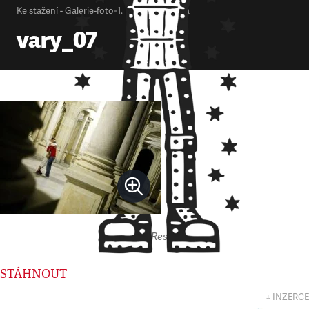
Ke stažení - Galerie-foto
•
1. 1. 2000
•
1
minuta
vary_07
Autor: Respekt
STÁHNOUT
↓ INZERCE