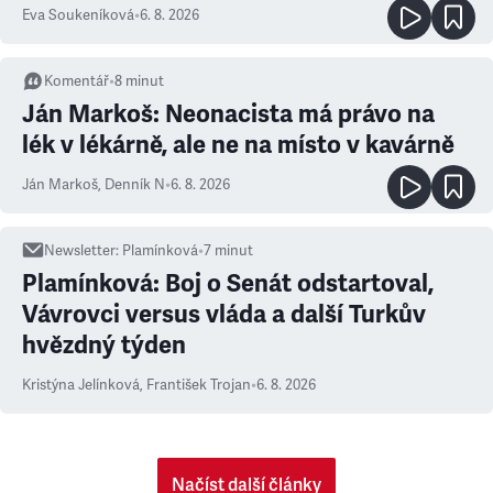
Eva Soukeníková
•
6. 8. 2026
Komentář
•
8
minut
Ján Markoš: Neonacista má právo na
lék v lékárně, ale ne na místo v kavárně
Ján Markoš
,
Denník N
•
6. 8. 2026
Newsletter
:
Plamínková
•
7
minut
Plamínková: Boj o Senát odstartoval,
Vávrovci versus vláda a další Turkův
hvězdný týden
Kristýna Jelínková
,
František Trojan
•
6. 8. 2026
Načíst další články