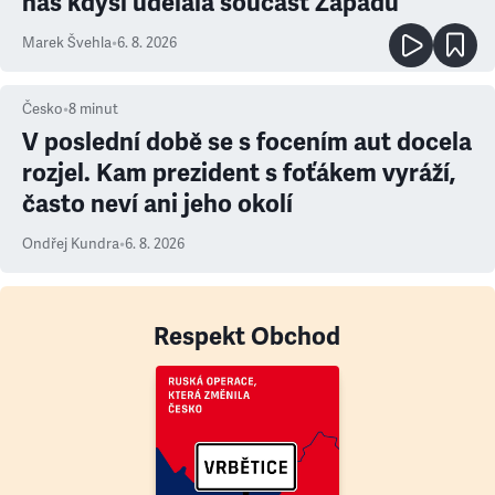
nás kdysi udělala součást Západu
Marek Švehla
•
6. 8. 2026
Česko
•
8
minut
V poslední době se s focením aut docela
rozjel. Kam prezident s foťákem vyráží,
často neví ani jeho okolí
Ondřej Kundra
•
6. 8. 2026
Respekt Obchod