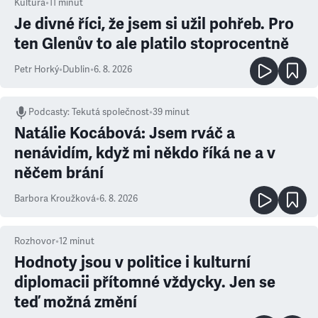
Kultura
•
11
minut
Je divné říci, že jsem si užil pohřeb. Pro
ten Glenův to ale platilo stoprocentně
Petr Horký
•
Dublin
•
6. 8. 2026
Podcasty
:
Tekutá společnost
•
39 minut
Natálie Kocábová: Jsem rváč a
nenávidím, když mi někdo říká ne a v
něčem brání
Barbora Kroužková
•
6. 8. 2026
Rozhovor
•
12
minut
Hodnoty jsou v politice i kulturní
diplomacii přítomné vždycky. Jen se
teď možná změní