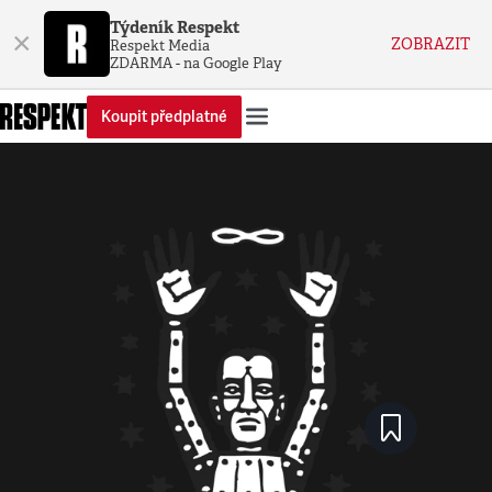
Týdeník Respekt
×
ZOBRAZIT
Respekt Media
ZDARMA - na Google Play
Koupit předplatné