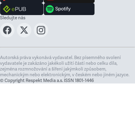
Sledujte nás
Autorská práva vykonává vydavatel. Bez písemného svolení
vydavatele je zakázáno jakékoli užití částí nebo celku díla,
zejména rozmnožování a šíření jakýmkoli způsobem,
mechanickým nebo elektronickým, v českém nebo jiném jazyce.
© Copyright Respekt Media a.s. ISSN 1801-1446