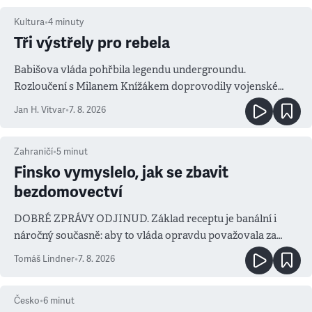
Kultura
•
4
minuty
Tři výstřely pro rebela
Babišova vláda pohřbila legendu undergroundu.
Rozloučení s Milanem Knížákem doprovodily vojenské
salvy i kritika pokrokářů
Jan H. Vitvar
•
7. 8. 2026
Zahraničí
•
5
minut
Finsko vymyslelo, jak se zbavit
bezdomovectví
DOBRÉ ZPRÁVY ODJINUD. Základ receptu je banální i
náročný současně: aby to vláda opravdu považovala za
prioritu
Tomáš Lindner
•
7. 8. 2026
Česko
•
6
minut