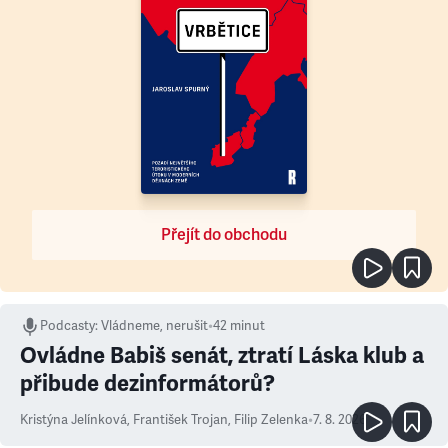
Přejít do obchodu
Podcasty
:
Vládneme, nerušit
•
42 minut
Ovládne Babiš senát, ztratí Láska klub a
přibude dezinformátorů?
Kristýna Jelínková
,
František Trojan
,
Filip Zelenka
•
7. 8. 2026