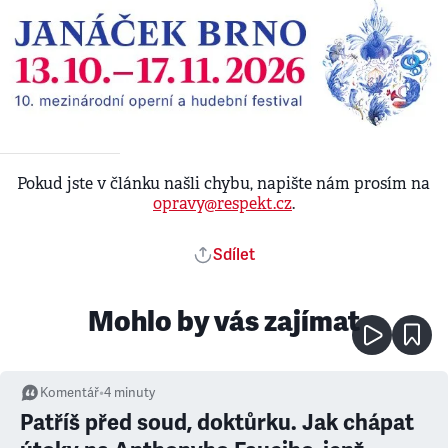
Pokud jste v článku našli chybu, napište nám prosím na
opravy@respekt.cz
.
Sdílet
Mohlo by vás zajímat
Komentář
•
4
minuty
Patříš před soud, doktůrku. Jak chápat