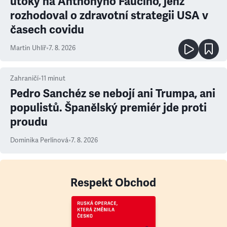
útoky na Anthonyho Fauciho, jenž
rozhodoval o zdravotní strategii USA v
časech covidu
Martin Uhlíř
•
7. 8. 2026
Zahraničí
•
11
minut
Pedro Sanchéz se nebojí ani Trumpa, ani
populistů. Španělský premiér jde proti
proudu
Dominika Perlínová
•
7. 8. 2026
Respekt Obchod