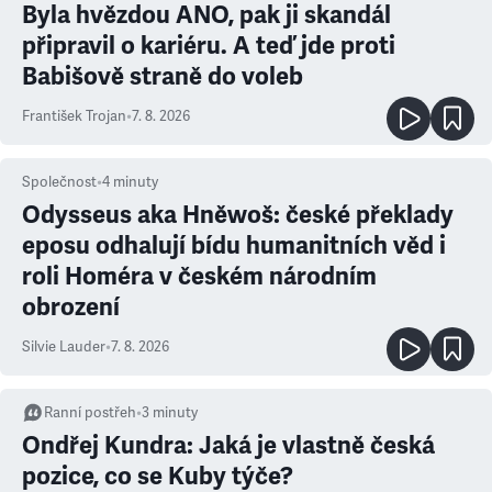
Byla hvězdou ANO, pak ji skandál
připravil o kariéru. A teď jde proti
Babišově straně do voleb
František Trojan
•
7. 8. 2026
Společnost
•
4
minuty
Odysseus aka Hněwoš: české překlady
eposu odhalují bídu humanitních věd i
roli Homéra v českém národním
obrození
Silvie Lauder
•
7. 8. 2026
Ranní postřeh
•
3
minuty
Ondřej Kundra: Jaká je vlastně česká
pozice, co se Kuby týče?