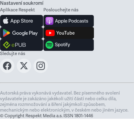
Nastavení soukromí
Aplikace Respekt
Poslouchejte nás
Sledujte nás
Autorská práva vykonává vydavatel. Bez písemného svolení
vydavatele je zakázáno jakékoli užití částí nebo celku díla,
zejména rozmnožování a šíření jakýmkoli způsobem,
mechanickým nebo elektronickým, v českém nebo jiném jazyce.
© Copyright Respekt Media a.s. ISSN 1801-1446