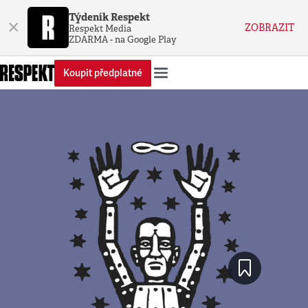
Týdeník Respekt
×
ZOBRAZIT
Respekt Media
ZDARMA - na Google Play
Koupit předplatné