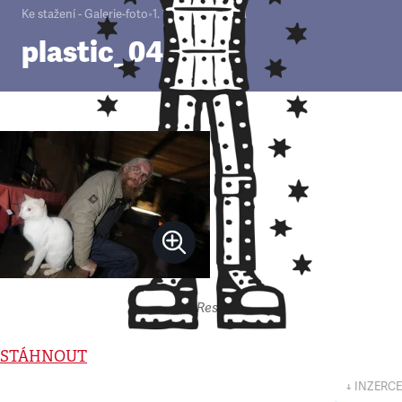
Ke stažení - Galerie-foto
•
1. 1. 2000
•
1
minuta
plastic_04
Autor: Respekt
STÁHNOUT
↓ INZERCE