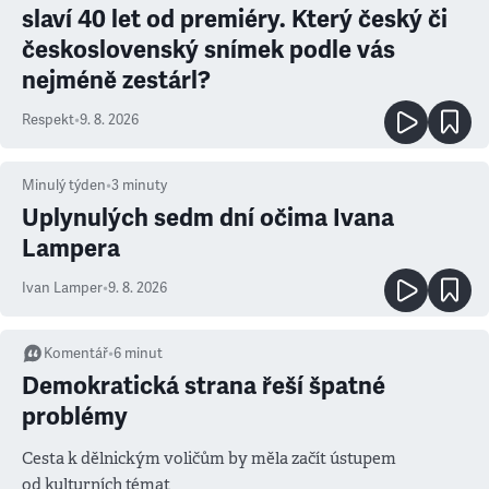
slaví 40 let od premiéry. Který český či
československý snímek podle vás
nejméně zestárl?
Respekt
•
9. 8. 2026
Minulý týden
•
3
minuty
Uplynulých sedm dní očima Ivana
Lampera
Ivan Lamper
•
9. 8. 2026
Komentář
•
6
minut
Demokratická strana řeší špatné
problémy
Cesta k dělnickým voličům by měla začít ústupem
od kulturních témat