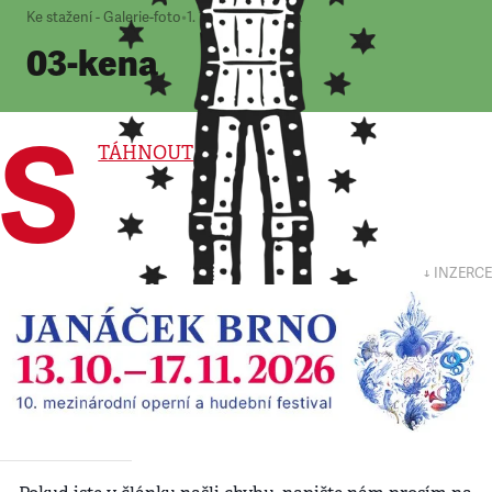
Ke stažení - Galerie-foto
•
1. 1. 2000
•
1
minuta
03-kena
S
TÁHNOUT
↓ INZERCE