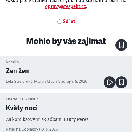
Pokud jste v článku našli chybu, napište nám prosím na
opravy@respekt.cz
.
Sdílet
Mohlo by vás zajímat
Komiks
Zen žen
Lela Geislerová
,
Martin Mach Ondřej
•
9. 8. 2026
Literatura
•
5
minut
Květy noci
Za komiksovými skladbami Laury Pérez
Kateřina Čopjaková
•
9. 8. 2026