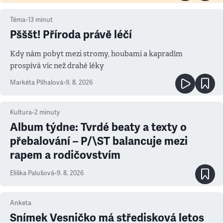
Téma
•
13
minut
Pšššt! Příroda právě léčí
Kdy nám pobyt mezi stromy, houbami a kapradím
prospívá víc než drahé léky
Markéta Plíhalová
•
9. 8. 2026
Kultura
•
2
minuty
Album týdne: Tvrdé beaty a texty o
přebalování – P/\ST balancuje mezi
rapem a rodičovstvím
Eliška Palušová
•
9. 8. 2026
Anketa
Snímek Vesničko má středisková letos