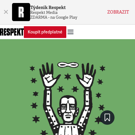
Týdeník Respekt
×
ZOBRAZIT
Respekt Media
ZDARMA - na Google Play
Koupit předplatné