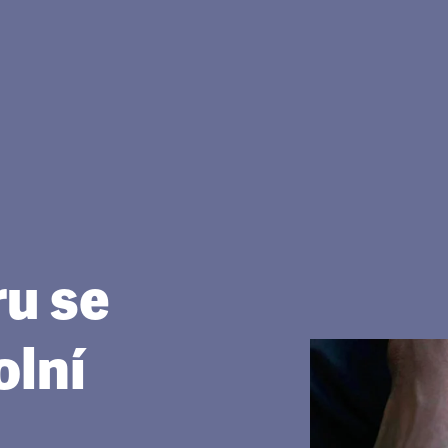
ru se
olní