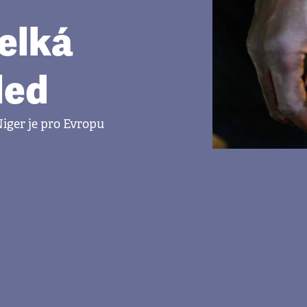
velká
led
iger je pro Evropu