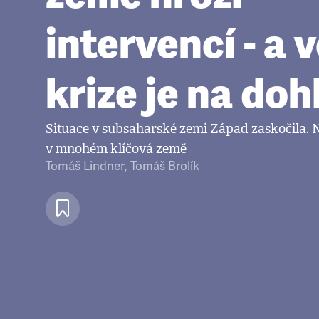
intervencí - a 
krize je na doh
Situace v subsaharské zemi Západ zaskočila. N
v mnohém klíčová země
Tomáš Lindner
,
Tomáš Brolík