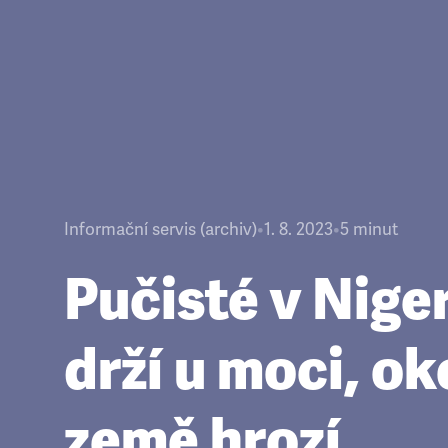
Informační servis (archiv)
•
1. 8. 2023
•
5
minut
Pučisté v Nige
drží u moci, ok
země hrozí