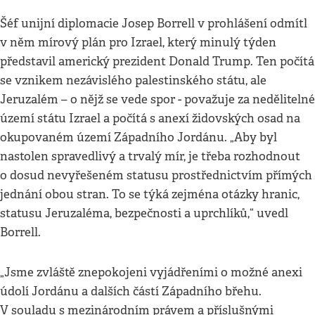
Šéf unijní diplomacie Josep Borrell v prohlášení odmítl
v něm mírový plán pro Izrael, který minulý týden
představil americký prezident Donald Trump. Ten počítá
se vznikem nezávislého palestinského státu, ale
Jeruzalém – o nějž se vede spor - považuje za nedělitelné
území státu Izrael a počítá s anexí židovských osad na
okupovaném území Západního Jordánu. „Aby byl
nastolen spravedlivý a trvalý mír, je třeba rozhodnout
o dosud nevyřešeném statusu prostřednictvím přímých
jednání obou stran. To se týká zejména otázky hranic,
statusu Jeruzaléma, bezpečnosti a uprchlíků,“ uvedl
Borrell.
„Jsme zvláště znepokojeni vyjádřeními o možné anexi
údolí Jordánu a dalších částí Západního břehu.
V souladu s mezinárodním právem a příslušnými