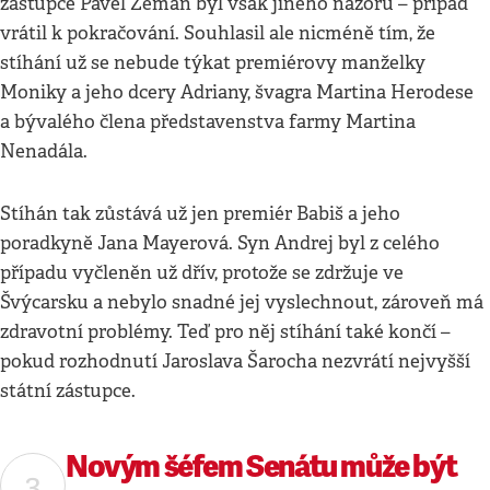
zástupce Pavel Zeman byl však jiného názoru – případ
vrátil k pokračování. Souhlasil ale nicméně tím, že
stíhání už se nebude týkat premiérovy manželky
Moniky a jeho dcery Adriany, švagra Martina Herodese
a bývalého člena představenstva farmy Martina
Nenadála.
Stíhán tak zůstává už jen premiér Babiš a jeho
poradkyně Jana Mayerová. Syn Andrej byl z celého
případu vyčleněn už dřív, protože se zdržuje ve
Švýcarsku a nebylo snadné jej vyslechnout, zároveň má
zdravotní problémy. Teď pro něj stíhání také končí –
pokud rozhodnutí Jaroslava Šarocha nezvrátí nejvyšší
státní zástupce.
Novým šéfem Senátu může být