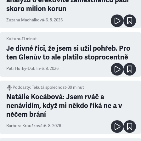
skoro milion korun
Zuzana Machálková
•
6. 8. 2026
Kultura
•
11
minut
Je divné říci, že jsem si užil pohřeb. Pro
ten Glenův to ale platilo stoprocentně
Petr Horký
•
Dublin
•
6. 8. 2026
Podcasty
:
Tekutá společnost
•
39 minut
Natálie Kocábová: Jsem rváč a
nenávidím, když mi někdo říká ne a v
něčem brání
Barbora Kroužková
•
6. 8. 2026