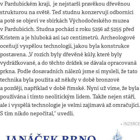
v Pardubickém kraji, je nejstarší pravěkou dřevěnou
strukturou na světě. Teď studnu konzervují odborníci
a poté se objeví ve sbírkách Východočeského muzea
v Pardubicích. Studna pochází z roku 5256 až 5255 před
Kristem a je hluboká asi 140 centimetrů. Archeologové
oceňují vyspělou technologii, jakou byla konstrukce
postavena. „V rozích byly dřevěné kůly, které byly
vydrážkované, a do těchto drážek se dávala opracovaná
prkna. Podle dosavadních nálezů jsme si mysleli, že tato
technika byla použita až někdy v době bronzové
a později, například v době římské. Nyní už víme, že byla
používána i tímto neolitickým lidem. Takže nejen stáří,
ale i vyspělá technologie je velmi zajímavá až omračující.
S tím nikdo nepočítal,“ uvedli.
↓ INZERCE