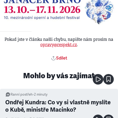
Pokud jste v článku našli chybu, napište nám prosím na
opravy@respekt.cz
.
Sdílet
Mohlo by vás zajímat
Ranní postřeh
•
2
minuty
Ondřej Kundra: Co vy si vlastně myslíte
o Kubě, ministře Macinko?