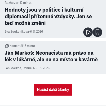
Rozhovor
•
12
minut
Hodnoty jsou v politice i kulturní
diplomacii přítomné vždycky. Jen se
teď možná změní
Eva Soukeníková
•
6. 8. 2026
Komentář
•
8
minut
Ján Markoš: Neonacista má právo na
lék v lékárně, ale ne na místo v kavárně
Ján Markoš
,
Denník N
•
6. 8. 2026
Načíst další články