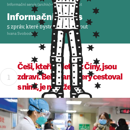
Informační servis (archiv)
•
4. 2. 2020
•
5
minut
Informační servis
5 zpráv, které byste neměli minout
Ivana Svobodová
Češi, kteří přiletěli z Číny, jsou
zdraví. Belgičan, který cestoval
s nimi, je nakažen