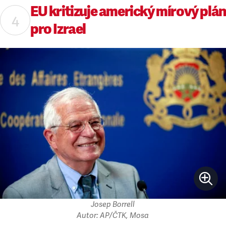
EU kritizuje americký mírový plán
pro Izrael
Josep Borrell
Autor: AP/ČTK, Mosa