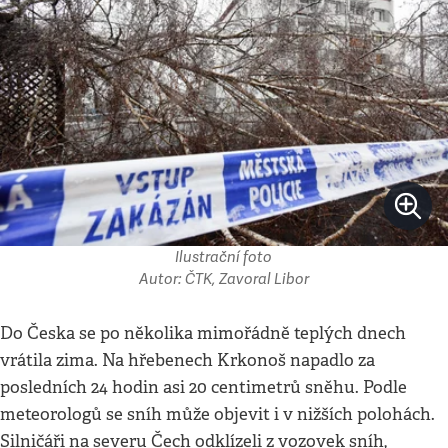
Ilustrační foto
Autor: ČTK, Zavoral Libor
Do Česka se po několika mimořádně teplých dnech
vrátila zima. Na hřebenech Krkonoš napadlo za
posledních 24 hodin asi 20 centimetrů sněhu. Podle
meteorologů se sníh může objevit i v nižších polohách.
Silničáři na severu Čech odklízeli z vozovek sníh,