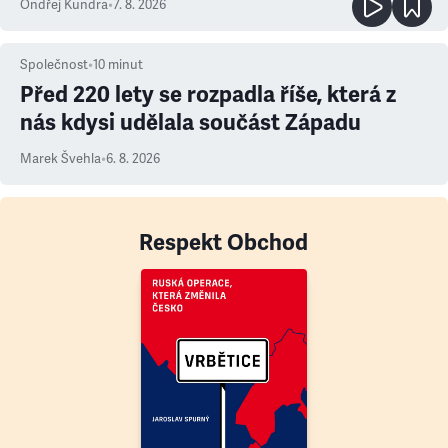
Ondřej Kundra
•
7. 8. 2026
Společnost
•
10
minut
Před 220 lety se rozpadla říše, která z
nás kdysi udělala součást Západu
Marek Švehla
•
6. 8. 2026
Respekt Obchod