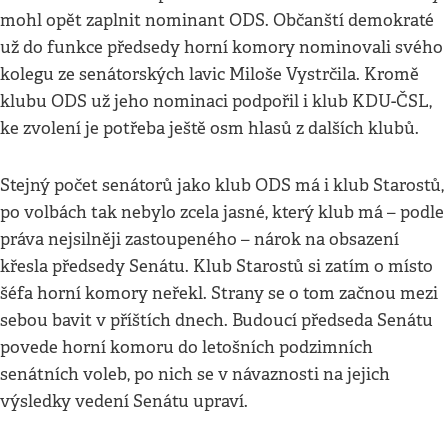
mohl opět zaplnit nominant ODS. Občanští demokraté
už do funkce předsedy horní komory nominovali svého
kolegu ze senátorských lavic Miloše Vystrčila. Kromě
klubu ODS už jeho nominaci podpořil i klub KDU-ČSL,
ke zvolení je potřeba ještě osm hlasů z dalších klubů.
Stejný počet senátorů jako klub ODS má i klub Starostů,
po volbách tak nebylo zcela jasné, který klub má – podle
práva nejsilněji zastoupeného – nárok na obsazení
křesla předsedy Senátu. Klub Starostů si zatím o místo
šéfa horní komory neřekl. Strany se o tom začnou mezi
sebou bavit v příštích dnech. Budoucí předseda Senátu
povede horní komoru do letošních podzimních
senátních voleb, po nich se v návaznosti na jejich
výsledky vedení Senátu upraví.