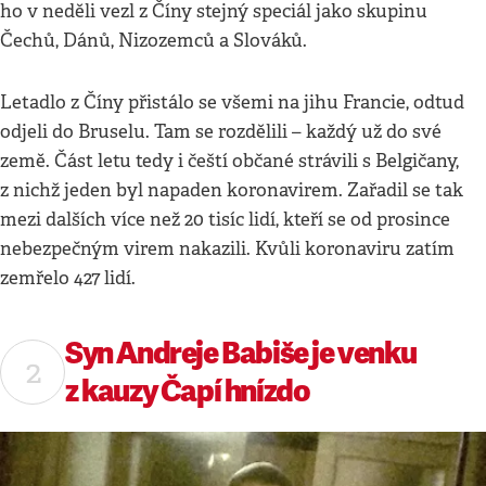
ho v neděli vezl z Číny stejný speciál jako skupinu
Čechů, Dánů, Nizozemců a Slováků.
Letadlo z Číny přistálo se všemi na jihu Francie, odtud
odjeli do Bruselu. Tam se rozdělili – každý už do své
země. Část letu tedy i čeští občané strávili s Belgičany,
z nichž jeden byl napaden koronavirem. Zařadil se tak
mezi dalších více než 20 tisíc lidí, kteří se od prosince
nebezpečným virem nakazili. Kvůli koronaviru zatím
zemřelo 427 lidí.
Syn Andreje Babiše je venku
z kauzy Čapí hnízdo