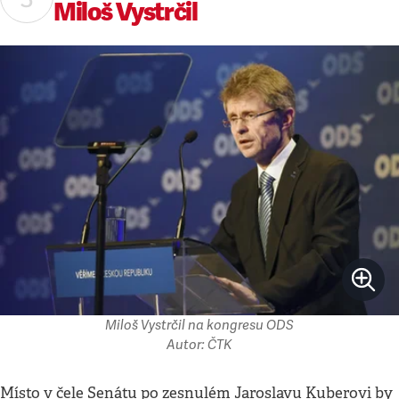
Miloš Vystrčil
Miloš Vystrčil na kongresu ODS
Autor: ČTK
Místo v čele Senátu po zesnulém Jaroslavu Kuberovi by