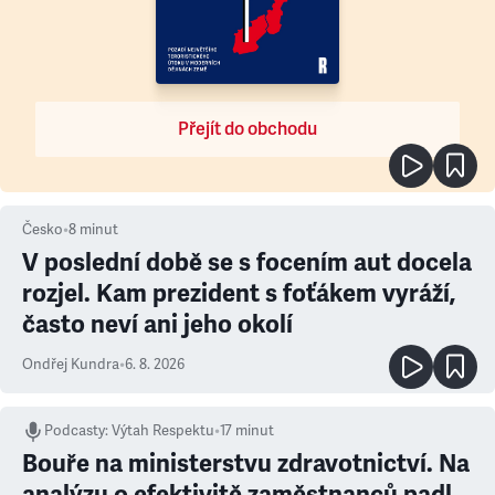
Přejít do obchodu
Česko
•
8
minut
V poslední době se s focením aut docela
rozjel. Kam prezident s foťákem vyráží,
často neví ani jeho okolí
Ondřej Kundra
•
6. 8. 2026
Podcasty
:
Výtah Respektu
•
17 minut
Bouře na ministerstvu zdravotnictví. Na
analýzu o efektivitě zaměstnanců padl