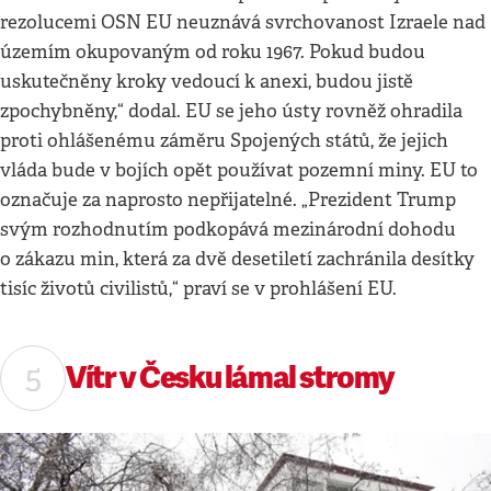
rezolucemi OSN EU neuznává svrchovanost Izraele nad
územím okupovaným od roku 1967. Pokud budou
uskutečněny kroky vedoucí k anexi, budou jistě
zpochybněny,“ dodal. EU se jeho ústy rovněž ohradila
proti ohlášenému záměru Spojených států, že jejich
vláda bude v bojích opět používat pozemní miny. EU to
označuje za naprosto nepřijatelné. „Prezident Trump
svým rozhodnutím podkopává mezinárodní dohodu
o zákazu min, která za dvě desetiletí zachránila desítky
tisíc životů civilistů,“ praví se v prohlášení EU.
Vítr v Česku lámal stromy