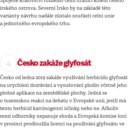
Spojené království rozdělilo celní hranicí kolem celého
irského ostrova. Severní Irsko by na základě této
varianty návrhu nadále zůstalo součástí celní unie
a jednotného evropského trhu.
Česko zakáže glyfosát
Česko od ledna 2019 zakáže využívání herbicidu glyfosát
na urychlení dozrávání a vysušování plodin včetně jeho
plošné aplikace na zemědělské plochy. Jedná se
o tuzemskou reakci na debatu v Evropské unii, jestli má
tento herbicid karcinogenní účinky, nebo ne. Ačkoliv
mezi odborníky nepanuje shoda a Evropská komise loni
v prosinci prodloužila licenci na používání glyfosátu ve