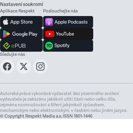
Nastavení soukromí
Aplikace Respekt
Poslouchejte nás
Sledujte nás
Autorská práva vykonává vydavatel. Bez písemného svolení
vydavatele je zakázáno jakékoli užití částí nebo celku díla,
zejména rozmnožování a šíření jakýmkoli způsobem,
mechanickým nebo elektronickým, v českém nebo jiném jazyce.
© Copyright Respekt Media a.s. ISSN 1801-1446