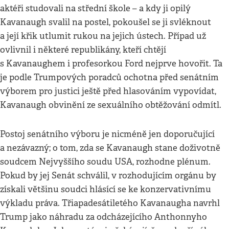
aktéři studovali na střední škole – a kdy ji opilý
Kavanaugh svalil na postel, pokoušel se ji svléknout
a její křik utlumit rukou na jejich ústech. Případ už
ovlivnil i některé republikány, kteří chtějí
s Kavanaughem i profesorkou Ford nejprve hovořit. Ta
je podle Trumpových poradců ochotna před senátním
výborem pro justici ještě před hlasováním vypovídat,
Kavanaugh obvinění ze sexuálního obtěžování odmítl.
Postoj senátního výboru je nicméně jen doporučující
a nezávazný; o tom, zda se Kavanaugh stane doživotně
soudcem Nejvyššího soudu USA, rozhodne plénum.
Pokud by jej Senát schválil, v rozhodujícím orgánu by
získali většinu soudci hlásící se ke konzervativnímu
výkladu práva. Třiapadesátiletého Kavanaugha navrhl
Trump jako náhradu za odcházejícího Anthonnyho