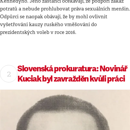
Kennedyho. Jeho zastánci očekávají, že podpoří zákaz
potratů a nebude prohlubovat práva sexuálních menšin.
Odpůrci se naopak obávají, že by mohl ovlivnit
vyšetřování kauzy ruského vměšování do
prezidentských voleb v roce 2016.
Slovenská prokuratura: Novinář
Kuciak byl zavražděn kvůli práci