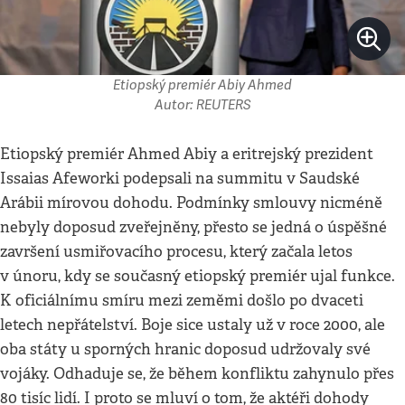
Etiopský premiér Abiy Ahmed
Autor: REUTERS
Etiopský premiér Ahmed Abiy a eritrejský prezident
Issaias Afeworki podepsali na summitu v Saudské
Arábii mírovou dohodu. Podmínky smlouvy nicméně
nebyly doposud zveřejněny, přesto se jedná o úspěšné
završení usmiřovacího procesu, který začala letos
v únoru, kdy se současný etiopský premiér ujal funkce.
K oficiálnímu smíru mezi zeměmi došlo po dvaceti
letech nepřátelství. Boje sice ustaly už v roce 2000, ale
oba státy u sporných hranic doposud udržovaly své
vojáky. Odhaduje se, že během konfliktu zahynulo přes
80 tisíc lidí. I proto se mluví o tom, že aktéři dohody