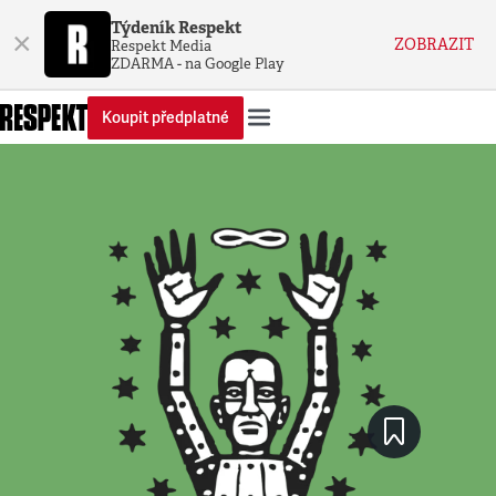
Týdeník Respekt
×
ZOBRAZIT
Respekt Media
ZDARMA - na Google Play
Koupit předplatné