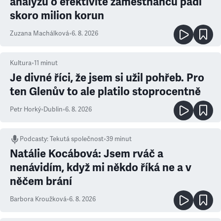
analýzu o efektivitě zaměstnanců padl
skoro milion korun
Zuzana Machálková
•
6. 8. 2026
Kultura
•
11
minut
Je divné říci, že jsem si užil pohřeb. Pro
ten Glenův to ale platilo stoprocentně
Petr Horký
•
Dublin
•
6. 8. 2026
Podcasty
:
Tekutá společnost
•
39 minut
Natálie Kocábová: Jsem rváč a
nenávidím, když mi někdo říká ne a v
něčem brání
Barbora Kroužková
•
6. 8. 2026