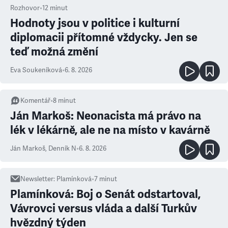
Rozhovor
•
12
minut
Hodnoty jsou v politice i kulturní
diplomacii přítomné vždycky. Jen se
teď možná změní
Eva Soukeníková
•
6. 8. 2026
Komentář
•
8
minut
Ján Markoš: Neonacista má právo na
lék v lékárně, ale ne na místo v kavárně
Ján Markoš
,
Denník N
•
6. 8. 2026
Newsletter
:
Plamínková
•
7
minut
Plamínková: Boj o Senát odstartoval,
Vávrovci versus vláda a další Turkův
hvězdný týden