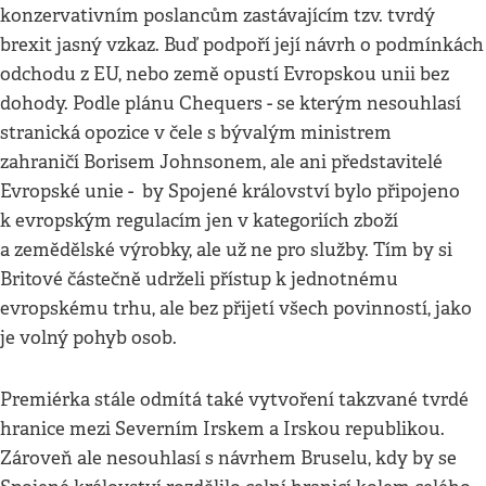
konzervativním poslancům zastávajícím tzv. tvrdý
brexit jasný vzkaz. Buď podpoří její návrh o podmínkách
odchodu z EU, nebo země opustí Evropskou unii bez
dohody. Podle plánu Chequers - se kterým nesouhlasí
stranická opozice v čele s bývalým ministrem
zahraničí Borisem Johnsonem, ale ani představitelé
Evropské unie - by Spojené království bylo připojeno
k evropským regulacím jen v kategoriích zboží
a zemědělské výrobky, ale už ne pro služby. Tím by si
Britové částečně udrželi přístup k jednotnému
evropskému trhu, ale bez přijetí všech povinností, jako
je volný pohyb osob.
Premiérka stále odmítá také vytvoření takzvané tvrdé
hranice mezi Severním Irskem a Irskou republikou.
Zároveň ale nesouhlasí s návrhem Bruselu, kdy by se