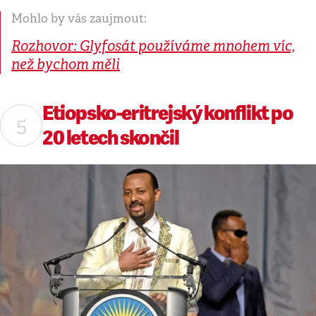
Mohlo by vás zaujmout:
Rozhovor: Glyfosát používáme mnohem víc,
než bychom měli
Etiopsko-eritrejský konflikt po
20 letech skončil