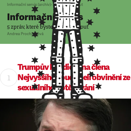
Informační servis (archiv)
•
17. 9. 2018
•
5
minut
Informační servis
5 zpráv, které byste neměli minout
Andrea Procházková
Trumpův kandidát na člena
Nejvyššího soudu čelí obvinění ze
sexuálního obtěžování