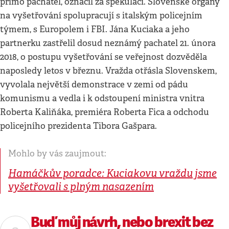
přímo pachatel, označil za spekulaci. Slovenské orgány
na vyšetřování spolupracují s italským policejním
týmem, s Europolem i FBI. Jána Kuciaka a jeho
partnerku zastřelil dosud neznámý pachatel 21. února
2018, o postupu vyšetřování se veřejnost dozvěděla
naposledy letos v březnu. Vražda otřásla Slovenskem,
vyvolala největší demonstrace v zemi od pádu
komunismu a vedla i k odstoupení ministra vnitra
Roberta Kaliňáka, premiéra Roberta Fica a odchodu
policejního prezidenta Tibora Gašpara.
Mohlo by vás zaujmout:
Hamáčkův poradce: Kuciakovu vraždu jsme
vyšetřovali s plným nasazením
Buď můj návrh, nebo brexit bez