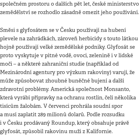
společném prostoru o dalších pět let, české ministerstvo
zemědělství se rozhodlo zásadně omezit jeho používání.
Směsi s glyfosátem se v Česku používají na hubení
plevele na zahrádkách, zároveň herbicidy s touto látkou
hojně používají velké zemědělské podniky. Glyfosát se
proto vyskytuje v pitné vodě, ovoci, zelenině i v lidské
moči – a některé zahraniční studie (například od
Mezinárodní agentury pro výzkum rakoviny) varují, že
může způsobovat zhoubné buněčné bujení a další
zdravotní problémy. Americká společnost Monsanto,
která vyrábí přípravky na ochranu rostlin, čelí několika
tisícům žalobám. V červenci prohrála soudní spor
a musí zaplatit 289 milionů dolarů. Podle rozsudku
i v Česku prodávaný Roundup, který obsahuje právě
glyfosát, způsobil rakovinu muži z Kalifornie.