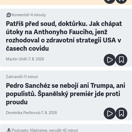
Komentář
•
4
minuty
Patříš před soud, doktůrku. Jak chápat
útoky na Anthonyho Fauciho, jenž
rozhodoval o zdravotní strategii USA v
časech covidu
Martin Uhlíř
•
7. 8. 2026
Zahraničí
•
11
minut
Pedro Sanchéz se nebojí ani Trumpa, ani
populistů. Španělský premiér jde proti
proudu
Dominika Perlínová
•
7. 8. 2026
Podcasty
:
Vládneme, nerušit
•
42 minut