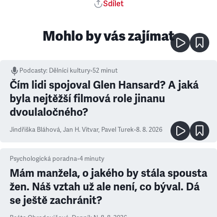
Sdílet
Mohlo by vás zajímat
Podcasty
:
Dělníci kultury
•
52 minut
Čím lidi spojoval Glen Hansard? A jaká
byla nejtěžší filmová role jinanu
dvoulaločného?
Jindřiška Bláhová
,
Jan H. Vitvar
,
Pavel Turek
•
8. 8. 2026
Psychologická poradna
•
4
minuty
Mám manžela, o jakého by stála spousta
žen. Náš vztah už ale není, co býval. Dá
se ještě zachránit?