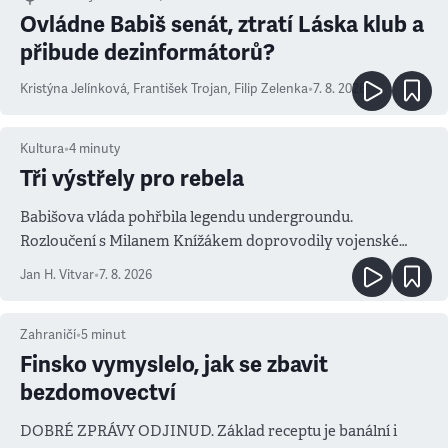
Ovládne Babiš senát, ztratí Láska klub a
přibude dezinformátorů?
Kristýna Jelínková
,
František Trojan
,
Filip Zelenka
•
7. 8. 2026
Kultura
•
4
minuty
Tři výstřely pro rebela
Babišova vláda pohřbila legendu undergroundu.
Rozloučení s Milanem Knížákem doprovodily vojenské
salvy i kritika pokrokářů
Jan H. Vitvar
•
7. 8. 2026
Zahraničí
•
5
minut
Finsko vymyslelo, jak se zbavit
bezdomovectví
DOBRÉ ZPRÁVY ODJINUD. Základ receptu je banální i