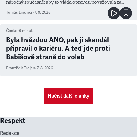
náročný současně: aby to vláda opravdu považovala za
prioritu
Tomáš Lindner
•
7. 8. 2026
Česko
•
6
minut
Byla hvězdou ANO, pak ji skandál
připravil o kariéru. A teď jde proti
Babišově straně do voleb
František Trojan
•
7. 8. 2026
Načíst další články
Respekt
Redakce