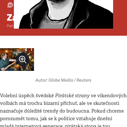
Glosa
•
10. 6. 2009
•
3
minuty
Záhadní europiráti
Petr Třešňák
Autor: Globe Media / Reuters
Pirátské strany
Volební úspěch švédské
ve víkendových
volbách má trochu bizarní příchuť, ale ve skutečnosti
naznačuje důležité trendy do budoucna. Pokud chceme
porozumět tomu, jak se k politice vztahuje dnešní
mladá internetová generace, pirátská stopa je tou