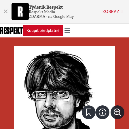
Týdeník Respekt
×
ZOBRAZIT
Respekt Media
ZDARMA - na Google Play
Koupit předplatné