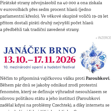
Pirátské strany zdvojnásobil na 40 000 a ona získala
v eurovolbách přes sedm procent hlasů (jedno
parlamentní křeslo). Ve věkové skupině voličů 19–29 let
přitom dostali piráti druhý nejvyšší počet hlasů
a předběhli tak tradiční zavedené strany.
↓ INZERCE
Paroubkovi
Něčím to připomíná vajíčkovou válku proti
.
Během pár dnů se jakoby odnikud zrodí protestní
fenomém, který se definuje výhradně nesouhlasem se
silovou politikou státu a jeho institucí (Paroubkovi
zadělal kdysi na problémy Czechtek), a díky internetu se