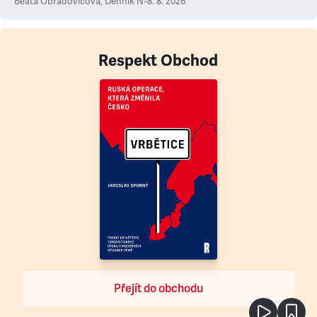
Beáta Obradovičová
,
Denník N
•
8. 8. 2026
Respekt Obchod
Přejít do obchodu