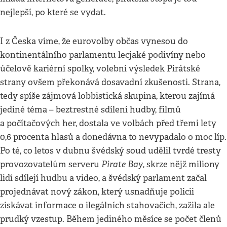
nejlepší, po které se vydat.
I z Česka víme, že eurovolby občas vynesou do
kontinentálního parlamentu lecjaké podivíny nebo
účelově kariérní spolky, volební výsledek Pirátské
strany ovšem překonává dosavadní zkušenosti. Strana,
tedy spíše zájmová lobbistická skupina, kterou zajímá
jediné téma – beztrestné sdílení hudby, filmů
a počítačových her, dostala ve volbách před třemi lety
0,6 procenta hlasů a donedávna to nevypadalo o moc líp.
Po té, co letos v dubnu švédský soud udělil tvrdé tresty
Pirate Bay
provozovatelům serveru
, skrze nějž miliony
lidí sdílejí hudbu a video, a švédský parlament začal
projednávat nový zákon, který usnadňuje policii
získávat informace o ilegálních stahovačích, zažila ale
prudký vzestup. Během jediného měsíce se počet členů