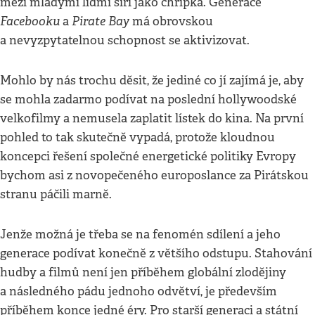
mezi mladými lidmi šíří jako chřipka. Generace
Facebooku
Pirate Bay
a
má obrovskou
a nevyzpytatelnou schopnost se aktivizovat.
Mohlo by nás trochu děsit, že jediné co jí zajímá je, aby
se mohla zadarmo podívat na poslední hollywoodské
velkofilmy a nemusela zaplatit lístek do kina. Na první
pohled to tak skutečně vypadá, protože kloudnou
koncepci řešení společné energetické politiky Evropy
bychom asi z novopečeného europoslance za Pirátskou
stranu páčili marně.
Jenže možná je třeba se na fenomén sdílení a jeho
generace podívat konečně z většího odstupu. Stahování
hudby a filmů není jen příběhem globální zlodějiny
a následného pádu jednoho odvětví, je především
příběhem konce jedné éry. Pro starší generaci a státní