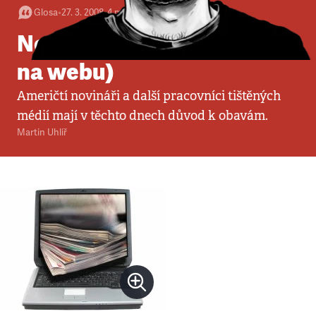
Glosa
•
27. 3. 2008
•
4
minuty
Novináři na dlažbě (nebo
na webu)
Američtí novináři a další pracovníci tištěných
médií mají v těchto dnech důvod k obavám.
Martin Uhlíř