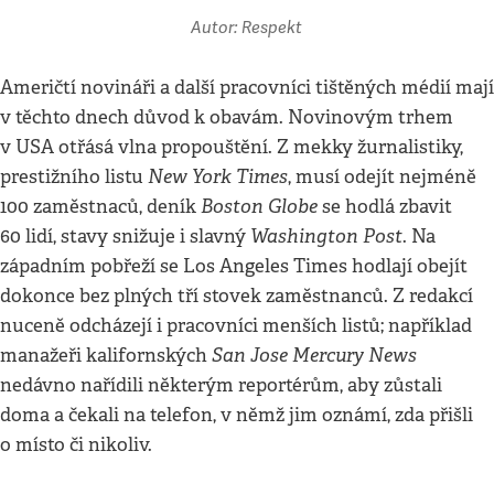
Autor: Respekt
Američtí novináři a další pracovníci tištěných médií mají
v těchto dnech důvod k obavám. Novinovým trhem
v USA otřásá vlna propouštění. Z mekky žurnalistiky,
New York Times
prestižního listu
, musí odejít nejméně
Boston Globe
100 zaměstnaců, deník
se hodlá zbavit
Washington Post
60 lidí, stavy snižuje i slavný
. Na
západním pobřeží se Los Angeles Times hodlají obejít
dokonce bez plných tří stovek zaměstnanců. Z redakcí
nuceně odcházejí i pracovníci menších listů; například
San Jose Mercury News
manažeři kalifornských
nedávno nařídili některým reportérům, aby zůstali
doma a čekali na telefon, v němž jim oznámí, zda přišli
o místo či nikoliv.