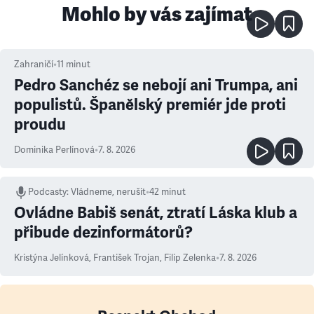
Mohlo by vás zajímat
Zahraničí
•
11
minut
Pedro Sanchéz se nebojí ani Trumpa, ani
populistů. Španělský premiér jde proti
proudu
Dominika Perlínová
•
7. 8. 2026
Podcasty
:
Vládneme, nerušit
•
42 minut
Ovládne Babiš senát, ztratí Láska klub a
přibude dezinformátorů?
Kristýna Jelínková
,
František Trojan
,
Filip Zelenka
•
7. 8. 2026