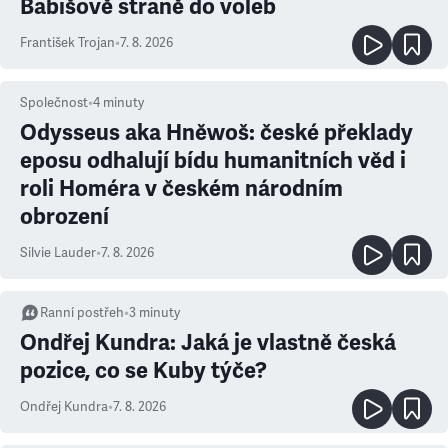
Babišově straně do voleb
František Trojan
•
7. 8. 2026
Společnost
•
4
minuty
Odysseus aka Hněwoš: české překlady
eposu odhalují bídu humanitních věd i
roli Homéra v českém národním
obrození
Silvie Lauder
•
7. 8. 2026
Ranní postřeh
•
3
minuty
Ondřej Kundra: Jaká je vlastně česká
pozice, co se Kuby týče?
Ondřej Kundra
•
7. 8. 2026