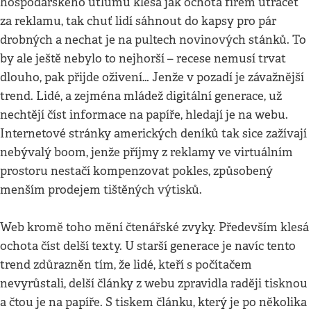
hospodářského útlumu klesá jak ochota firem utrácet
za reklamu, tak chuť lidí sáhnout do kapsy pro pár
drobných a nechat je na pultech novinových stánků. To
by ale ještě nebylo to nejhorší – recese nemusí trvat
dlouho, pak přijde oživení… Jenže v pozadí je závažnější
trend. Lidé, a zejména mládež digitální generace, už
nechtějí číst informace na papíře, hledají je na webu.
Internetové stránky amerických deníků tak sice zažívají
nebývalý boom, jenže příjmy z reklamy ve virtuálním
prostoru nestačí kompenzovat pokles, způsobený
menším prodejem tištěných výtisků.
Web kromě toho mění čtenářské zvyky. Především klesá
ochota číst delší texty. U starší generace je navíc tento
trend zdůrazněn tím, že lidé, kteří s počítačem
nevyrůstali, delší články z webu zpravidla raději tisknou
a čtou je na papíře. S tiskem článku, který je po několika