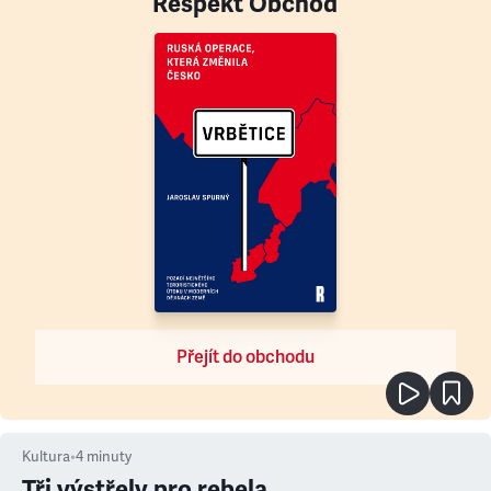
Respekt Obchod
Přejít do obchodu
Kultura
•
4
minuty
Tři výstřely pro rebela