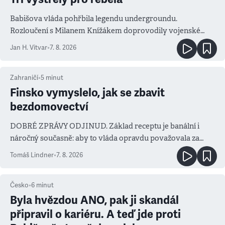
Babišova vláda pohřbila legendu undergroundu.
Rozloučení s Milanem Knížákem doprovodily vojenské
salvy i kritika pokrokářů
Jan H. Vitvar
•
7. 8. 2026
Zahraničí
•
5
minut
Finsko vymyslelo, jak se zbavit
bezdomovectví
DOBRÉ ZPRÁVY ODJINUD. Základ receptu je banální i
náročný současně: aby to vláda opravdu považovala za
prioritu
Tomáš Lindner
•
7. 8. 2026
Česko
•
6
minut
Byla hvězdou ANO, pak ji skandál
připravil o kariéru. A teď jde proti