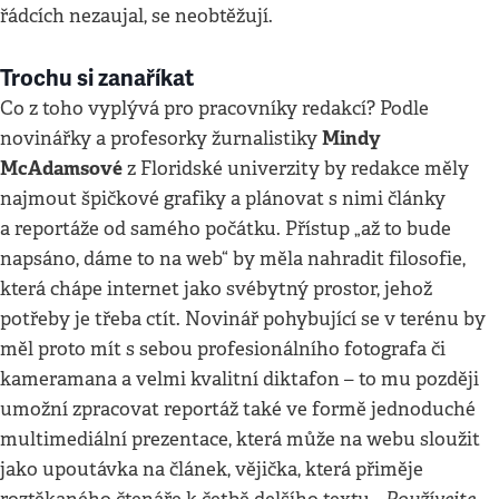
řádcích nezaujal, se neobtěžují.
Trochu si zanaříkat
Co z toho vyplývá pro pracovníky redakcí? Podle
Mindy
novinářky a profesorky žurnalistiky
McAdamsové
z Floridské univerzity by redakce měly
najmout špičkové grafiky a plánovat s nimi články
a reportáže od samého počátku. Přístup „až to bude
napsáno, dáme to na web“ by měla nahradit filosofie,
která chápe internet jako svébytný prostor, jehož
potřeby je třeba ctít. Novinář pohybující se v terénu by
měl proto mít s sebou profesionálního fotografa či
kameramana a velmi kvalitní diktafon – to mu později
umožní zpracovat reportáž také ve formě jednoduché
multimediální prezentace, která může na webu sloužit
jako upoutávka na článek, vějička, která přiměje