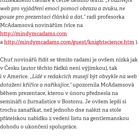
„Používejte
roztěkaného čtenáře k četbě delšího textu.
web pro vyjádření emocí pomocí obrazu a zvuku, ne
pouze pro prezentaci článků a dat,“
radí profesorka
McAdamsová novinářům (více na
http://mindymcadams.com
a
http://mindymcadams.com/guest/knightscience.htm
).
Chuť novinářů řídit se těmito radami je ovšem nízká jak
v Česku (autor těchto řádků není výjímkou), tak
„Lidé v redakcích musejí být obvykle na web
i v Americe.
dotaženi křičíce a naříkajíce,“
upozornila McAdamsová
během prezentace, kterou v únoru přednesla na
semináři o žurnalistice v Bostonu. Je ovšem lepší si
trochu zanaříkat, než jednoho dne nalézt na stole
přátelskou nabídku z vedení listu na gentlemanskou
dohodu o ukončení spolupráce.