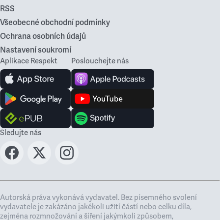
RSS
Všeobecné obchodní podmínky
Ochrana osobních údajů
Nastavení soukromí
Aplikace Respekt
Poslouchejte nás
Sledujte nás
Autorská práva vykonává vydavatel. Bez písemného svolení
vydavatele je zakázáno jakékoli užití částí nebo celku díla,
zejména rozmnožování a šíření jakýmkoli způsobem,