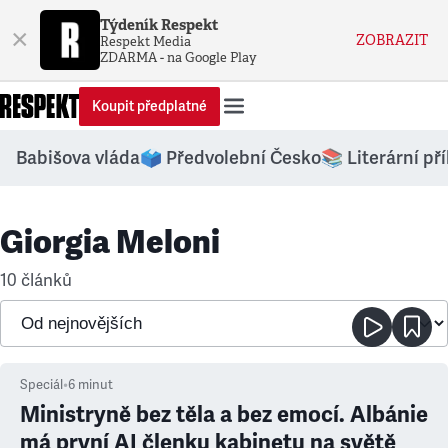
Týdeník Respekt
×
ZOBRAZIT
Respekt Media
ZDARMA - na Google Play
Koupit předplatné
Babišova vláda
🗳️ Předvolební Česko
📚 Literární př
Giorgia Meloni
10 článků
Speciál
•
6
minut
Ministryně bez těla a bez emocí. Albánie
má první AI členku kabinetu na světě