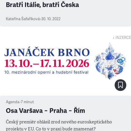
Bratři Itálie, bratři Česka
Kateřina Šafaříková
•
30. 10. 2022
↓ INZERCE
Agenda
•
7
minut
Osa Varšava − Praha − Řím
Český premiér ohlásil zrod nového euroskeptického
projektu v EU. Co to v praxi bude znamenat?