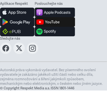
Aplikace Respekt
Poslouchejte nás
Sledujte nás
Autorská práva vykonává vydavatel. Bez písemného svolení
vydavatele je zakázáno jakékoli užití částí nebo celku díla,
zejména rozmnožování a šíření jakýmkoli způsobem,
mechanickým nebo elektronickým, v českém nebo jiném jazyce.
© Copyright Respekt Media a.s. ISSN 1801-1446