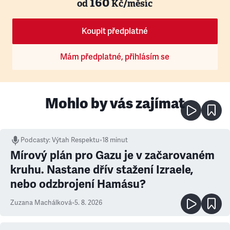
160
od
Kč/měsíc
Koupit předplatné
Mám předplatné, přihlásím se
Mohlo by vás zajímat
Podcasty
:
Výtah Respektu
•
18 minut
Mírový plán pro Gazu je v začarovaném
kruhu. Nastane dřív stažení Izraele,
nebo odzbrojení Hamásu?
Zuzana Machálková
•
5. 8. 2026