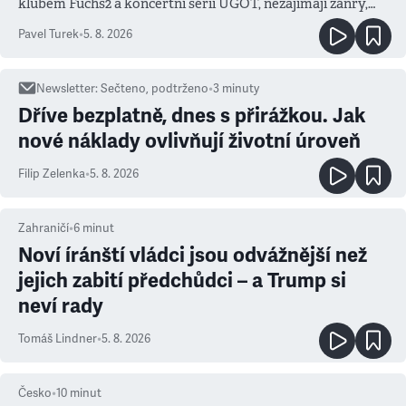
klubem Fuchs2 a koncertní sérií UGOT, nezajímají žánry,
ale atmosféra
Pavel Turek
•
5. 8. 2026
Newsletter
:
Sečteno, podtrženo
•
3
minuty
Dříve bezplatně, dnes s přirážkou. Jak
nové náklady ovlivňují životní úroveň
Filip Zelenka
•
5. 8. 2026
Zahraničí
•
6
minut
Noví íránští vládci jsou odvážnější než
jejich zabití předchůdci – a Trump si
neví rady
Tomáš Lindner
•
5. 8. 2026
Česko
•
10
minut