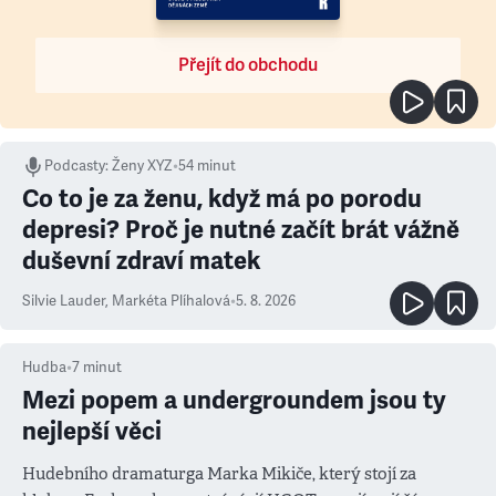
Přejít do obchodu
Podcasty
:
Ženy XYZ
•
54 minut
Co to je za ženu, když má po porodu
depresi? Proč je nutné začít brát vážně
duševní zdraví matek
Silvie Lauder
,
Markéta Plíhalová
•
5. 8. 2026
Hudba
•
7
minut
Mezi popem a undergroundem jsou ty
nejlepší věci
Hudebního dramaturga Marka Mikiče, který stojí za