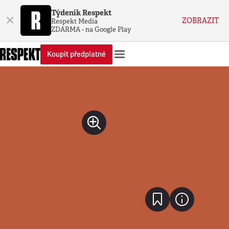
Týdeník Respekt
×
ZOBRAZIT
Respekt Media
ZDARMA - na Google Play
Koupit předplatné