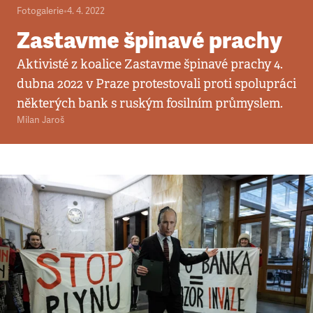
Fotogalerie
•
4. 4. 2022
Zastavme špinavé prachy
Aktivisté z koalice Zastavme špinavé prachy 4.
dubna 2022 v Praze protestovali proti spolupráci
některých bank s ruským fosilním průmyslem.
Milan Jaroš