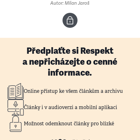
Autor: Milan Jaroš
Předplaťte si Respekt
a nepřicházejte o cenné
informace.
Online přístup ke všem článkům a archivu
Články i v audioverzi a mobilní aplikaci
Možnost odemknout články pro blízké