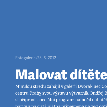
Fotogalerie
•
23. 6. 2012
Malovat dítět
Minulou středu zahájil v galerii Dvorak Sec 
centru Prahy svou výstavu výtvarník Ondřej B
si připravil speciální program: namočil nahat
barvy a na čistá plátna připevněná na zeď obt