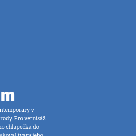
em
Contemporary v
rody. Pro vernisáž
ého chlapečka do
iskoval tvary jeho