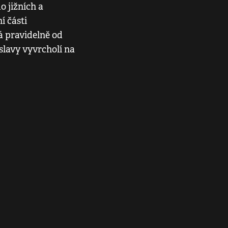
o jižních a
í části
 pravidelně od
slavy vyvrcholí na