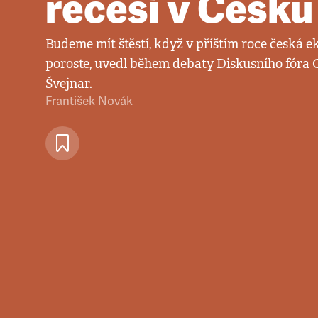
recesí v Česku
Budeme mít štěstí, když v příštím roce česká
poroste, uvedl během debaty Diskusního fór
Švejnar.
František Novák