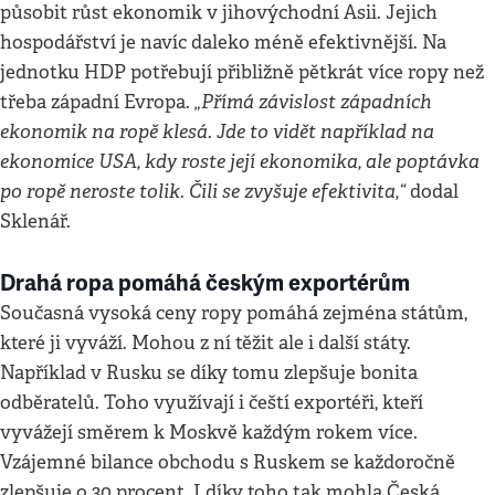
působit růst ekonomik v jihovýchodní Asii. Jejich
hospodářství je navíc daleko méně efektivnější. Na
jednotku HDP potřebují přibližně pětkrát více ropy než
„Přímá závislost západních
třeba západní Evropa.
ekonomik na ropě klesá. Jde to vidět například na
ekonomice USA, kdy roste její ekonomika, ale poptávka
po ropě neroste tolik. Čili se zvyšuje efektivita,“
dodal
Sklenář.
Drahá ropa pomáhá českým exportérům
Současná vysoká ceny ropy pomáhá zejména státům,
které ji vyváží. Mohou z ní těžit ale i další státy.
Například v Rusku se díky tomu zlepšuje bonita
odběratelů. Toho využívají i čeští exportéři, kteří
vyvážejí směrem k Moskvě každým rokem více.
Vzájemné bilance obchodu s Ruskem se každoročně
zlepšuje o 30 procent. I díky toho tak mohla Česká