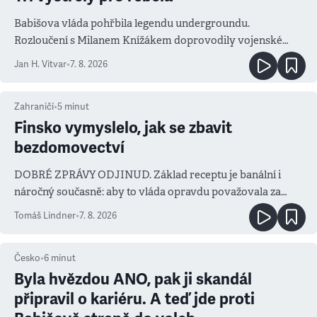
Babišova vláda pohřbila legendu undergroundu.
Rozloučení s Milanem Knížákem doprovodily vojenské
salvy i kritika pokrokářů
Jan H. Vitvar
•
7. 8. 2026
Zahraničí
•
5
minut
Finsko vymyslelo, jak se zbavit
bezdomovectví
DOBRÉ ZPRÁVY ODJINUD. Základ receptu je banální i
náročný současně: aby to vláda opravdu považovala za
prioritu
Tomáš Lindner
•
7. 8. 2026
Česko
•
6
minut
Byla hvězdou ANO, pak ji skandál
připravil o kariéru. A teď jde proti