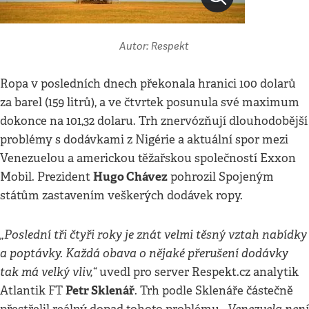
Autor: Respekt
Ropa v posledních dnech překonala hranici 100 dolarů
za barel (159 litrů), a ve čtvrtek posunula své maximum
dokonce na 101,32 dolaru. Trh znervózňují dlouhodobější
problémy s dodávkami z Nigérie a aktuální spor mezi
Venezuelou a americkou těžařskou společností Exxon
Hugo Chávez
Mobil. Prezident
pohrozil Spojeným
státům zastavením veškerých dodávek ropy.
„Poslední tři čtyři roky je znát velmi těsný vztah nabídky
a poptávky. Každá obava o nějaké přerušení dodávky
tak má velký vliv,“
uvedl pro server Respekt.cz analytik
Petr Sklenář
Atlantik FT
. Trh podle Sklenáře částečně