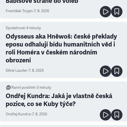
Babišově straně do voleb
František Trojan
•
7. 8. 2026
Společnost
•
4
minuty
Odysseus aka Hněwoš: české překlady
eposu odhalují bídu humanitních věd i
roli Homéra v českém národním
obrození
Silvie Lauder
•
7. 8. 2026
Ranní postřeh
•
3
minuty
Ondřej Kundra: Jaká je vlastně česká
pozice, co se Kuby týče?
Ondřej Kundra
•
7. 8. 2026