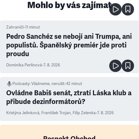
Mohlo by vás zajímat
Zahraničí
•
11
minut
Pedro Sanchéz se nebojí ani Trumpa, ani
populistů. Španělský premiér jde proti
proudu
Dominika Perlínová
•
7. 8. 2026
Podcasty
:
Vládneme, nerušit
•
42 minut
Ovládne Babiš senát, ztratí Láska klub a
přibude dezinformátorů?
Kristýna Jelínková
,
František Trojan
,
Filip Zelenka
•
7. 8. 2026
Respekt Obchod