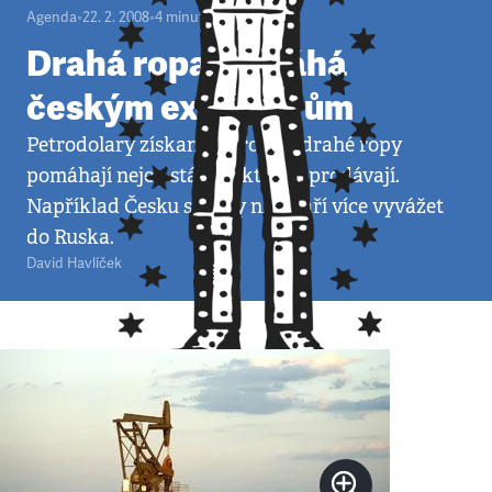
Agenda
•
22. 2. 2008
•
4
minuty
Drahá ropa pomáhá
českým exportérům
Petrodolary získané z prodeje drahé ropy
pomáhají nejen státům, které ji prodávají.
Například Česku se díky nim daří více vyvážet
do Ruska.
David Havlíček