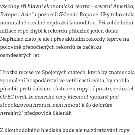
všechny tři hlavní ekonomická centra – severní Amerika,
Evropa i Asie,“
upozornil Sklenář. Ropa se díky toho stala
nominálně i reálně nejdražší komoditou. Při zohlednění
inflace ropě chybí k rekordu přibližně jeden dolar.
Například zlato je ale i přes aktuální rekordy teprve na
polovině přepočtených rekordů ze začátku
osmdesátých let.
Hrozba recese ve Spojených státech, která by znamenala
zpomalení hospodářství ve větší části světa, by mohla
„ I přesto, že kartel
působit proti dalšímu růstu cen ropy.
OPEC tvrdí, že nenechá ceny klesnout výrazně pod
stodolarovou hranici, není návrat k 80 dolarům
nereálný,“
předpovídá Sklenář.
Z dlouhodobého hlediska bude ale na zdražování ropy