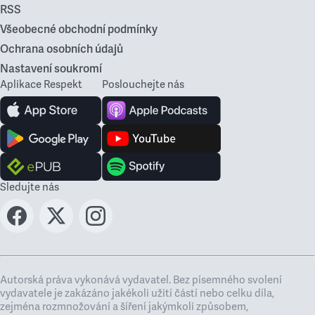
RSS
Všeobecné obchodní podmínky
Ochrana osobních údajů
Nastavení soukromí
Aplikace Respekt
Poslouchejte nás
Sledujte nás
Autorská práva vykonává vydavatel. Bez písemného svolení
vydavatele je zakázáno jakékoli užití částí nebo celku díla,
zejména rozmnožování a šíření jakýmkoli způsobem,