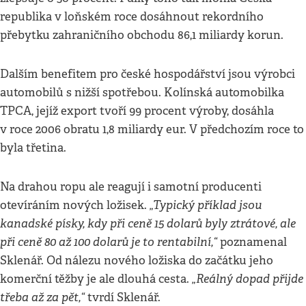
republika v loňském roce dosáhnout rekordního
přebytku zahraničního obchodu 86,1 miliardy korun.
Dalším benefitem pro české hospodářství jsou výrobci
automobilů s nižší spotřebou. Kolínská automobilka
TPCA, jejíž export tvoří 99 procent výroby, dosáhla
v roce 2006 obratu 1,8 miliardy eur. V předchozím roce to
byla třetina.
Na drahou ropu ale reagují i samotní producenti
„Typický příklad jsou
otevíráním nových ložisek.
kanadské písky, kdy při ceně 15 dolarů byly ztrátové, ale
při ceně 80 až 100 dolarů je to rentabilní,“
poznamenal
Sklenář. Od nálezu nového ložiska do začátku jeho
„Reálný dopad přijde
komerční těžby je ale dlouhá cesta.
třeba až za pět,“
tvrdí Sklenář.