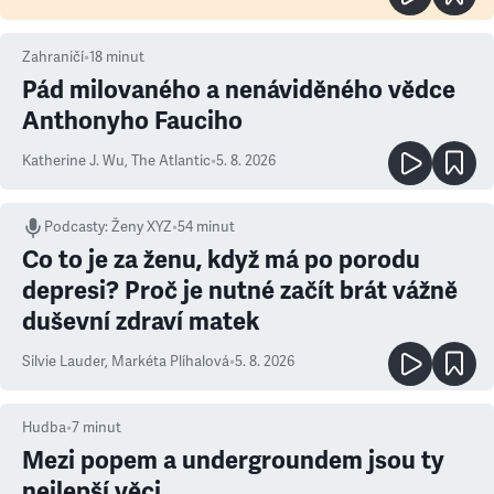
Zahraničí
•
18
minut
Pád milovaného a nenáviděného vědce
Anthonyho Fauciho
Katherine J. Wu
,
The Atlantic
•
5. 8. 2026
Podcasty
:
Ženy XYZ
•
54 minut
Co to je za ženu, když má po porodu
depresi? Proč je nutné začít brát vážně
duševní zdraví matek
Silvie Lauder
,
Markéta Plíhalová
•
5. 8. 2026
Hudba
•
7
minut
Mezi popem a undergroundem jsou ty
nejlepší věci