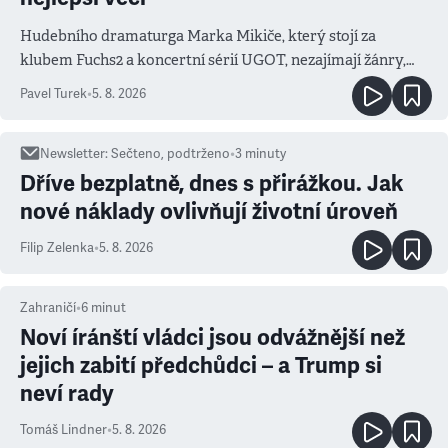
Hudebního dramaturga Marka Mikiče, který stojí za
klubem Fuchs2 a koncertní sérií UGOT, nezajímají žánry,
ale atmosféra
Pavel Turek
•
5. 8. 2026
Newsletter
:
Sečteno, podtrženo
•
3
minuty
Dříve bezplatně, dnes s přirážkou. Jak
nové náklady ovlivňují životní úroveň
Filip Zelenka
•
5. 8. 2026
Zahraničí
•
6
minut
Noví íránští vládci jsou odvážnější než
jejich zabití předchůdci – a Trump si
neví rady
Tomáš Lindner
•
5. 8. 2026