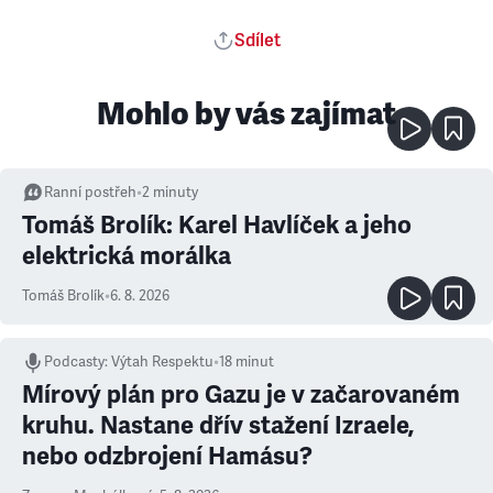
Sdílet
Mohlo by vás zajímat
Ranní postřeh
•
2
minuty
Tomáš Brolík: Karel Havlíček a jeho
elektrická morálka
Tomáš Brolík
•
6. 8. 2026
Podcasty
:
Výtah Respektu
•
18 minut
Mírový plán pro Gazu je v začarovaném
kruhu. Nastane dřív stažení Izraele,
nebo odzbrojení Hamásu?