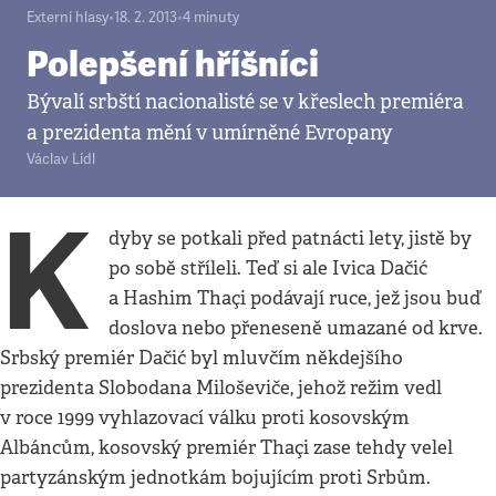
Externí hlasy
•
18. 2. 2013
•
4
minuty
Polepšení hříšníci
Bývalí srbští nacionalisté se v křeslech premiéra
a prezidenta mění v umírněné Evropany
Václav Lídl
K
dyby se potkali před patnácti lety, jistě by
po sobě stříleli. Teď si ale Ivica Dačić
a Hashim Thaçi podávají ruce, jež jsou buď
doslova nebo přeneseně umazané od krve.
Srbský premiér Dačić byl mluvčím někdejšího
prezidenta Slobodana Miloševiče, jehož režim vedl
v roce 1999 vyhlazovací válku proti kosovským
Albáncům, kosovský premiér Thaçi zase tehdy velel
partyzánským jednotkám bojujícím proti Srbům.