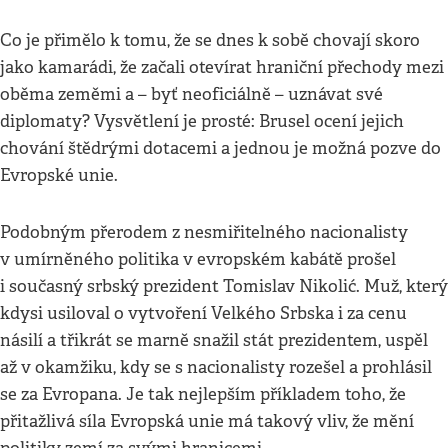
Co je přimělo k tomu, že se dnes k sobě chovají skoro
jako kamarádi, že začali otevírat hraniční přechody mezi
oběma zeměmi a – byť neoficiálně – uznávat své
diplomaty? Vysvětlení je prosté: Brusel ocení jejich
chování štědrými dotacemi a jednou je možná pozve do
Evropské unie.
Podobným přerodem z nesmiřitelného nacionalisty
v umírněného politika v evropském kabátě prošel
i současný srbský prezident Tomislav Nikolić. Muž, který
kdysi usiloval o vytvoření Velkého Srbska i za cenu
násilí a třikrát se marně snažil stát prezidentem, uspěl
až v okamžiku, kdy se s nacionalisty rozešel a prohlásil
se za Evropana. Je tak nejlepším příkladem toho, že
přitažlivá síla Evropská unie má takový vliv, že mění