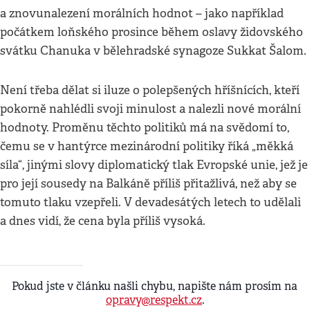
a znovunalezení morálních hodnot – jako například
počátkem loňského prosince během oslavy židovského
svátku Chanuka v bělehradské synagoze Sukkat Šalom.
Není třeba dělat si iluze o polepšených hříšnících, kteří
pokorně nahlédli svoji minulost a nalezli nové morální
hodnoty. Proměnu těchto politiků má na svědomí to,
čemu se v hantýrce mezinárodní politiky říká „měkká
síla“, jinými slovy diplomatický tlak Evropské unie, jež je
pro její sousedy na Balkáně příliš přitažlivá, než aby se
tomuto tlaku vzepřeli. V devadesátých letech to udělali
a dnes vidí, že cena byla příliš vysoká.
Pokud jste v článku našli chybu, napište nám prosím na
opravy@respekt.cz
.