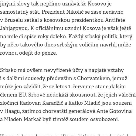
jinými slovy tak nepřímo uznává, že Kosovo je
samostatný stát. Prezident Nikolić se zase nedávno
v Bruselu setkal s kosovskou prezidentkou Antifete
Jahjagovou. K oficiálnímu uznání Kosova je však ještě
na míle či spíše roky daleko. Každý srbský politik, který
by něco takového dnes srbským voličům navrhl, může
rovnou odejít do penze.
Srbsko má ovšem nevyřízené účty a napjaté vztahy
i s dalšími sousedy, především s Chorvatskem, jemuž
může jen závidět, že se letos 1. července stane dalším
členem EU. Srbové nedokáží skousnout, že jejich váleční
zločinci Radovan Karadžič a Ratko Mladič jsou souzeni
v Haagu, zatímco chorvatští generálové Ante Gotovina
a Mladen Markač byli tímtéž soudem osvobozeni.