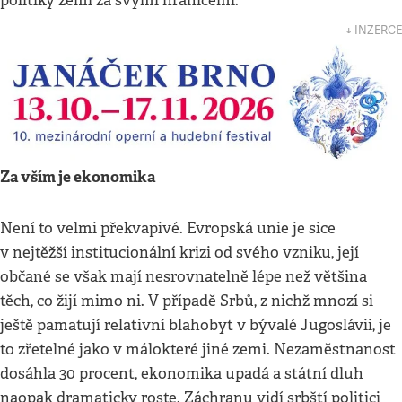
politiky zemí za svými hranicemi.
↓ INZERCE
Za vším je ekonomika
Není to velmi překvapivé. Evropská unie je sice
v nejtěžší institucionální krizi od svého vzniku, její
občané se však mají nesrovnatelně lépe než většina
těch, co žijí mimo ni. V případě Srbů, z nichž mnozí si
ještě pamatují relativní blahobyt v bývalé Jugoslávii, je
to zřetelné jako v málokteré jiné zemi. Nezaměstnanost
dosáhla 30 procent, ekonomika upadá a státní dluh
naopak dramaticky roste. Záchranu vidí srbští politici