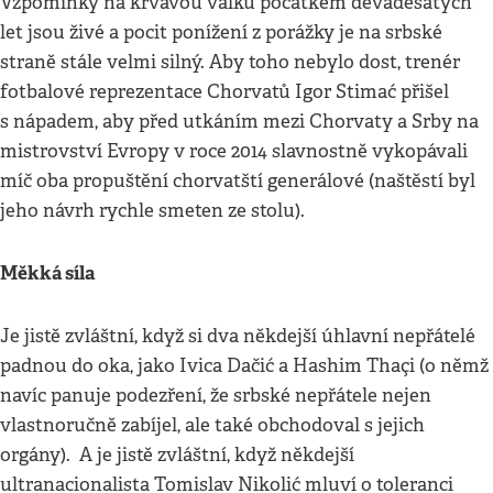
Vzpomínky na krvavou válku počátkem devadesátých
let jsou živé a pocit ponížení z porážky je na srbské
straně stále velmi silný. Aby toho nebylo dost, trenér
fotbalové reprezentace Chorvatů Igor Stimać přišel
s nápadem, aby před utkáním mezi Chorvaty a Srby na
mistrovství Evropy v roce 2014 slavnostně vykopávali
míč oba propuštění chorvatští generálové (naštěstí byl
jeho návrh rychle smeten ze stolu).
Měkká síla
Je jistě zvláštní, když si dva někdejší úhlavní nepřátelé
padnou do oka, jako Ivica Dačić a Hashim Thaçi (o němž
navíc panuje podezření, že srbské nepřátele nejen
vlastnoručně zabíjel, ale také obchodoval s jejich
orgány). A je jistě zvláštní, když někdejší
ultranacionalista Tomislav Nikolić mluví o toleranci