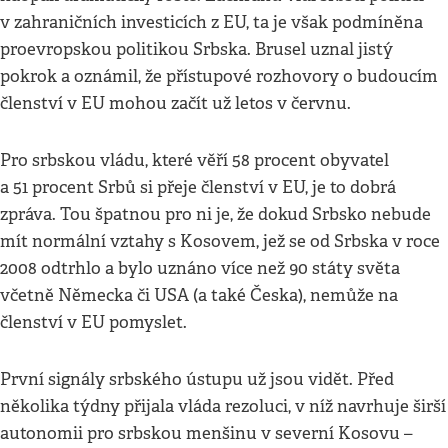
v zahraničních investicích z EU, ta je však podmíněna
proevropskou politikou Srbska. Brusel uznal jistý
pokrok a oznámil, že přístupové rozhovory o budoucím
členství v EU mohou začít už letos v červnu.
Pro srbskou vládu, které věří 58 procent obyvatel
a 51 procent Srbů si přeje členství v EU, je to dobrá
zpráva. Tou špatnou pro ni je, že dokud Srbsko nebude
mít normální vztahy s Kosovem, jež se od Srbska v roce
2008 odtrhlo a bylo uznáno více než 90 státy světa
včetně Německa či USA (a také Česka), nemůže na
členství v EU pomyslet.
První signály srbského ústupu už jsou vidět. Před
několika týdny přijala vláda rezoluci, v níž navrhuje širší
autonomii pro srbskou menšinu v severní Kosovu –