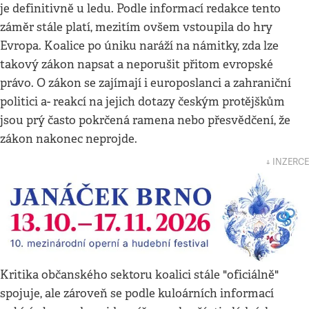
je definitivně u ledu. Podle informací redakce tento
záměr stále platí, mezitím ovšem vstoupila do hry
Evropa. Koalice po úniku naráží na námitky, zda lze
takový zákon napsat a neporušit přitom evropské
právo. O zákon se zajímají i europoslanci a zahraniční
politici a- reakcí na jejich dotazy českým protějškům
jsou prý často pokrčená ramena nebo přesvědčení, že
zákon nakonec neprojde.
↓ INZERCE
Kritika občanského sektoru koalici stále "oficiálně"
spojuje, ale zároveň se podle kuloárních informací