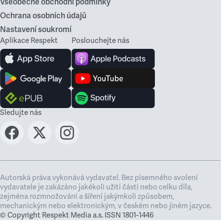
Všeobecné obchodní podmínky
Ochrana osobních údajů
Nastavení soukromí
Aplikace Respekt
Poslouchejte nás
Sledujte nás
Autorská práva vykonává vydavatel. Bez písemného svolení
vydavatele je zakázáno jakékoli užití částí nebo celku díla,
zejména rozmnožování a šíření jakýmkoli způsobem,
mechanickým nebo elektronickým, v českém nebo jiném jazyce.
© Copyright Respekt Media a.s. ISSN 1801-1446