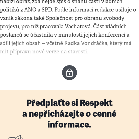
nabízí obraz, zda nejde spíš o snahu části vládních
politiků z ANO a SPD. Podle informací redakce usiluje o
vznik zákona také Společnost pro obranu svobody
projevu, pro niž pracovala Vachatová. Část vládních
poslanců se účastnila v minulosti jejich konferencí a
sdílí jejich obsah – včetně Radka Vondráčka, který má
mít přípravu nové verze na starosti.
Předplaťte si Respekt
a nepřicházejte o cenné
informace.