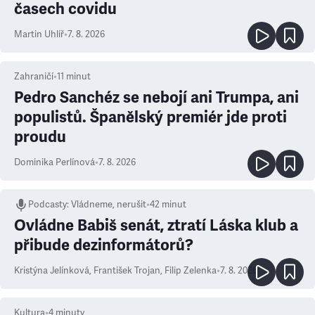
časech covidu
Martin Uhlíř
•
7. 8. 2026
Zahraničí
•
11
minut
Pedro Sanchéz se nebojí ani Trumpa, ani
populistů. Španělský premiér jde proti
proudu
Dominika Perlínová
•
7. 8. 2026
Podcasty
:
Vládneme, nerušit
•
42 minut
Ovládne Babiš senát, ztratí Láska klub a
přibude dezinformátorů?
Kristýna Jelínková
,
František Trojan
,
Filip Zelenka
•
7. 8. 2026
Kultura
•
4
minuty