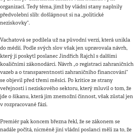
organizací. Tedy téma, jímž by vládní stany naplnily
předvolební slib: došlápnout si na „politické
neziskovky“.
Vachatová se podílela už na původní verzi, která unikla
do médií. Podle svých slov však jen upravovala návrh,
který jí poskytl poslanec Jindřich Rajchl s dalšími
koaličními zákonodárci. Návrh „o registraci zahraničních
vazeb a o transparentnosti zahraničního financování“
se objevil před třemi měsíci. Po kritice ze strany
veřejnosti i neziskového sektoru, který mluvil o tom, že
jde o šikanu, která jim znemožní činnost, však zůstal jen
v rozpracované fázi.
Premiér pak koncem března řekl, že se zákonem se
nadále počítá, nicméně jiní vládní poslanci měli za to, že