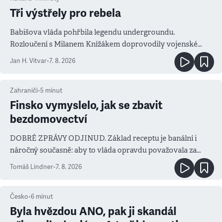
Tři výstřely pro rebela
Babišova vláda pohřbila legendu undergroundu.
Rozloučení s Milanem Knížákem doprovodily vojenské
salvy i kritika pokrokářů
Jan H. Vitvar
•
7. 8. 2026
Zahraničí
•
5
minut
Finsko vymyslelo, jak se zbavit
bezdomovectví
DOBRÉ ZPRÁVY ODJINUD. Základ receptu je banální i
náročný současně: aby to vláda opravdu považovala za
prioritu
Tomáš Lindner
•
7. 8. 2026
Česko
•
6
minut
Byla hvězdou ANO, pak ji skandál