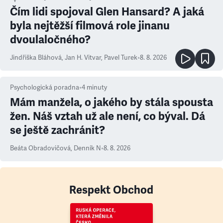
Čím lidi spojoval Glen Hansard? A jaká
byla nejtěžší filmová role jinanu
dvoulaločného?
Jindřiška Bláhová
,
Jan H. Vitvar
,
Pavel Turek
•
8. 8. 2026
Psychologická poradna
•
4
minuty
Mám manžela, o jakého by stála spousta
žen. Náš vztah už ale není, co býval. Dá
se ještě zachránit?
Beáta Obradovičová
,
Denník N
•
8. 8. 2026
Respekt Obchod