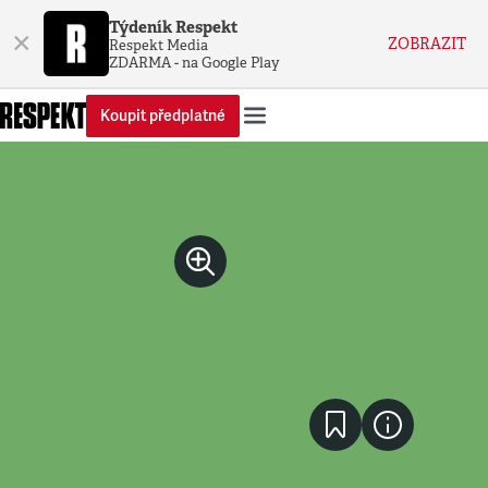
Týdeník Respekt
×
ZOBRAZIT
Respekt Media
ZDARMA - na Google Play
Koupit předplatné