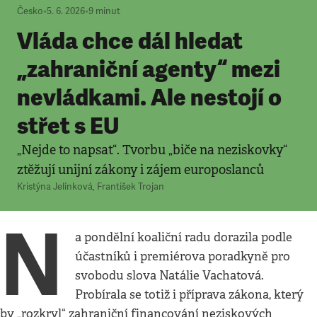
Česko
•
5. 6. 2026
•
9
minut
Vláda chce dál hledat
„zahraniční agenty“ mezi
nevládkami. Ale nestojí o
střet s EU
„Nejde to napsat“. Tvorbu „biče na neziskovky“
ztěžují unijní zákony i zájem europoslanců
Kristýna Jelínková
,
František Trojan
N
a pondělní koaliční radu dorazila podle
účastníků i premiérova poradkyně pro
svobodu slova Natálie Vachatová.
Probírala se totiž i příprava zákona, který
by „rozkryl“ zahraniční financování neziskových