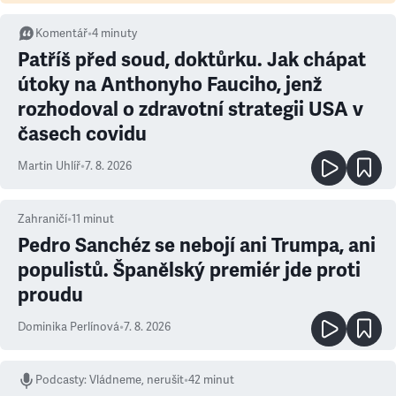
Komentář
•
4
minuty
Patříš před soud, doktůrku. Jak chápat
útoky na Anthonyho Fauciho, jenž
rozhodoval o zdravotní strategii USA v
časech covidu
Martin Uhlíř
•
7. 8. 2026
Zahraničí
•
11
minut
Pedro Sanchéz se nebojí ani Trumpa, ani
populistů. Španělský premiér jde proti
proudu
Dominika Perlínová
•
7. 8. 2026
Podcasty
:
Vládneme, nerušit
•
42 minut