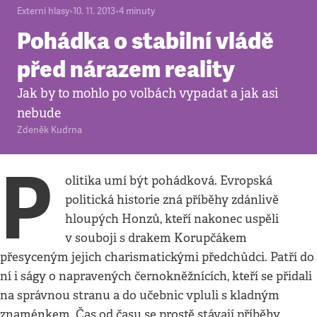
Externí hlasy
•
10. 11. 2013
•
4
minuty
Pohádka o stabilní vládě
před nárazem reality
Jak by to mohlo po volbách vypadat a jak asi
nebude
Zdeněk Kudrna
P
olitika umí být pohádková. Evropská
politická historie zná příběhy zdánlivě
hloupých Honzů, kteří nakonec uspěli
v souboji s drakem Korupčákem
přesyceným jejich charismatickými předchůdci. Patří do
ní i ságy o napravených černokněžnících, kteří se přidali
na správnou stranu a do učebnic vpluli s kladným
znaménkem. Čas od času se prostě stávají příběhy