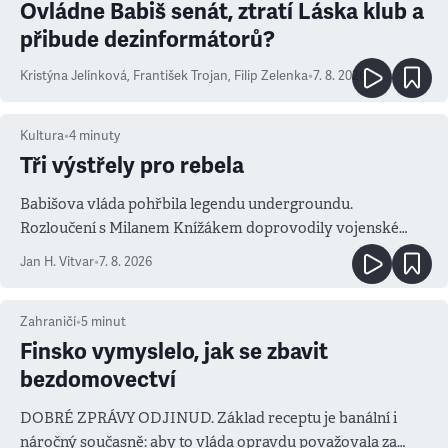
Ovládne Babiš senát, ztratí Láska klub a
přibude dezinformátorů?
Kristýna Jelínková
,
František Trojan
,
Filip Zelenka
•
7. 8. 2026
Kultura
•
4
minuty
Tři výstřely pro rebela
Babišova vláda pohřbila legendu undergroundu.
Rozloučení s Milanem Knížákem doprovodily vojenské
salvy i kritika pokrokářů
Jan H. Vitvar
•
7. 8. 2026
Zahraničí
•
5
minut
Finsko vymyslelo, jak se zbavit
bezdomovectví
DOBRÉ ZPRÁVY ODJINUD. Základ receptu je banální i
náročný současně: aby to vláda opravdu považovala za