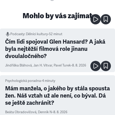
Mohlo by vás zajímat
Podcasty
:
Dělníci kultury
•
52 minut
Čím lidi spojoval Glen Hansard? A jaká
byla nejtěžší filmová role jinanu
dvoulaločného?
Jindřiška Bláhová
,
Jan H. Vitvar
,
Pavel Turek
•
8. 8. 2026
Psychologická poradna
•
4
minuty
Mám manžela, o jakého by stála spousta
žen. Náš vztah už ale není, co býval. Dá
se ještě zachránit?
Beáta Obradovičová
,
Denník N
•
8. 8. 2026