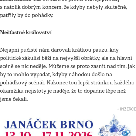
s natolik dobrým koncem, že kdyby nebyly skutečné,
patřily by do pohádky.
Nešťastné království
Nejapní pučisté nám darovali krátkou pauzu, kdy
politické zákulisí běží na nejvyšší obrátky, ale na hlavní
scéně se nic neděje. Můžeme se proto zasnít nad tím, jak
by to mohlo vypadat, kdyby náhodou došlo na
pohádkový scénář. Nakonec tou lepší stránkou každého
okamžiku nejistoty je naděje, že to dopadne lépe než
jsme čekali.
↓ INZERCE