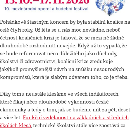
Pohádkově šťastným koncem by byla stabilní koalice na
celé čtyři roky. Už léta se u nás moc nevládne, neboť
četnost koaličních krizí je taková, že se mezi ně žádné
dlouhodobé rozhodnutí nevejde. Když už to vypadá, že
se bude reformovat něco důležitého jako důchody,
školství či zdravotnictví, koaliční krize zredukuje
jakýkoli promyšlenější návrh na snůšku nesourodých
kompromisů, která je slabým odvarem toho, co je třeba.
Díky tomu neustále klesáme ve všech indikátorech,
které říkají něco dlouhodobé výkonnosti české
ekonomiky a tedy o tom, jak se budeme mít za pět, deset
a více let.
Funkční vzdělanost na základních a středních
školách klesá
, technické školství stále více zaostává za