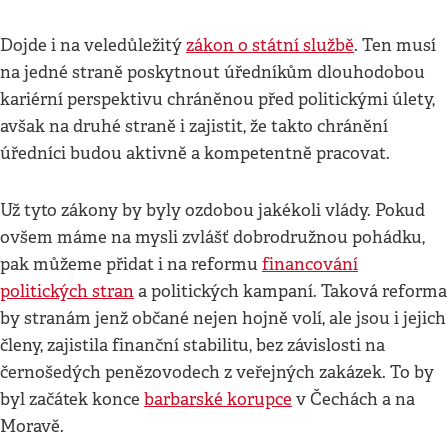
Dojde i na veledůležitý
zákon o státní službě
. Ten musí
na jedné straně poskytnout úředníkům dlouhodobou
kariérní perspektivu chráněnou před politickými úlety,
avšak na druhé straně i zajistit, že takto chránění
úředníci budou aktivně a kompetentně pracovat.
Už tyto zákony by byly ozdobou jakékoli vlády. Pokud
ovšem máme na mysli zvlášť dobrodružnou pohádku,
pak můžeme přidat i na reformu
financování
politických stran
a politických kampaní. Taková reforma
by stranám jenž občané nejen hojně volí, ale jsou i jejich
členy, zajistila finanční stabilitu, bez závislosti na
černošedých penězovodech z veřejných zakázek. To by
byl začátek konce
barbarské korupce
v Čechách a na
Moravě.