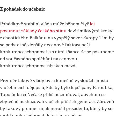
Z pohádek do učebnic
Pohádkově stabilní vláda může během čtyř
let
posunout základy českého státu
devítimílovými kroky
z chaotického Balkánu na vyspělý sever Evropy. Tím by
se podstatně zlepšily necenové faktory naší
konkurenceschopnosti a s nimi i šance, že se posuneme
od současného spoléhání na cenovou
konkurenceschopnost nízkých mezd.
Premiér takové vlády by si konečně vysloužil i místo
v učebnicích dějepisu, kde by bylo lepší pány Paroubka,
Topolánka či Nečase příliš nezmiňovat, abychom se
zbytečně neshazovali v očích příštích generací. Zároveň
by takový premiér nijak nerušil prezidenta, který by se
mohl naplno věnovat debatám s občany