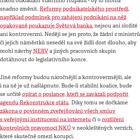
nikoli odkládání vlastního rozpadu - by to mohla
snadno změnit.
Reformy podnikatelského prostředí,
například podmínek pro zahájení podnikání na něž
opakovaně poukazuje Světová banka
, nejsou ani složité
ani kontroverzní. Nedějí se jen proto, že žádní z ministrů
či jejich náměstků neseděl na své židli dost dlouho, aby
mohl návrhy
NERV
a jiných pracovních skupin
dotáhnout do legislativního konce.
Jiné reformy budou náročnější a kontroverznější, ale
i na ně je už našlápnuto. Bude-li stabilní koalice, bude
se určitě
opírat o poslance, kteří se zavázali podpořit
agendu Rekonstrukce státu
. Díky tomu se dočkáme
zákona o povinném zveřejňování všech smluv
s veřejnými institucemi na internetu
či o
rozšíření
kontrolních pravomocí NKÚ
v neokleštěných verzích,
které skutečně omezí korupci.