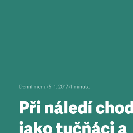
Denní menu
•
5. 1. 2017
•
1
minuta
Při náledí cho
jako tučňáci a