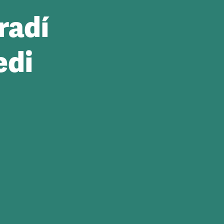
radí
edi