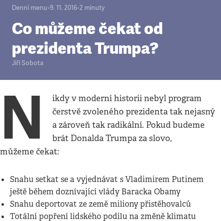
Denní menu
•
9. 11. 2016
•
2
minuty
Co můžeme čekat od
prezidenta Trumpa?
Jiří Sobota
N
ikdy v moderní historii nebyl program
čerstvě zvoleného prezidenta tak nejasný
a zároveň tak radikální. Pokud budeme
brát Donalda Trumpa za slovo,
můžeme čekat:
Snahu setkat se a vyjednávat s Vladimirem Putinem
ještě během doznívající vlády Baracka Obamy
Snahu deportovat ze země miliony přistěhovalců
Totální popření lidského podílu na změně klimatu