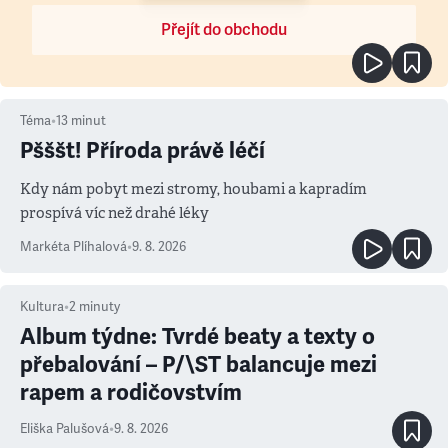
Přejít do obchodu
Téma
•
13
minut
Pšššt! Příroda právě léčí
Kdy nám pobyt mezi stromy, houbami a kapradím
prospívá víc než drahé léky
Markéta Plíhalová
•
9. 8. 2026
Kultura
•
2
minuty
Album týdne: Tvrdé beaty a texty o
přebalování – P/\ST balancuje mezi
rapem a rodičovstvím
Eliška Palušová
•
9. 8. 2026