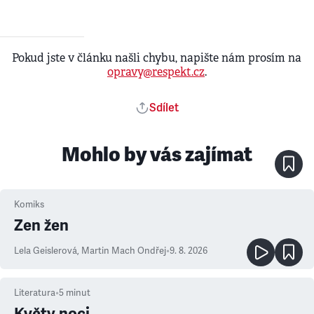
Pokud jste v článku našli chybu, napište nám prosím na
opravy@respekt.cz
.
Sdílet
Mohlo by vás zajímat
Komiks
Zen žen
Lela Geislerová
,
Martin Mach Ondřej
•
9. 8. 2026
Literatura
•
5
minut
Květy noci