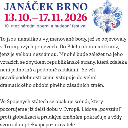
To jsou namátkou vyjmenované body, jež se objevovaly
v Trumpových projevech. Do Bílého domu míří muž,
jenž je velkou neznámou. Mnohé bude záležet na jeho
vztazích se zbytkem republikánské strany, která zdaleka
není jednotná a podobně radikální. Se vší
pravděpodobností země vstupuje do velmi
dramatického období plného zásadních změn.
Ve Spojených státech se opakuje scénář, který
pozorujeme již delší dobu v Evropě. Lidové „povstání“
proti globalizaci a prudkým změnám pokračuje a vždy
svou silou překvapí pozorovatele.