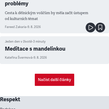
problémy
Cesta k dělnickým voličům by měla začít ústupem
od kulturních témat
Fareed Zakaria
•
9. 8. 2026
Jeden den v životě
•
3
minuty
Meditace s mandelinkou
Kateřina Švermová
•
9. 8. 2026
Načíst další články
Respekt