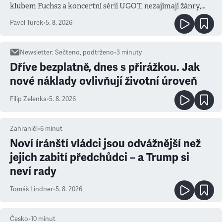
klubem Fuchs2 a koncertní sérií UGOT, nezajímají žánry,
ale atmosféra
Pavel Turek
•
5. 8. 2026
Newsletter
:
Sečteno, podtrženo
•
3
minuty
Dříve bezplatně, dnes s přirážkou. Jak
nové náklady ovlivňují životní úroveň
Filip Zelenka
•
5. 8. 2026
Zahraničí
•
6
minut
Noví íránští vládci jsou odvážnější než
jejich zabití předchůdci – a Trump si
neví rady
Tomáš Lindner
•
5. 8. 2026
Česko
•
10
minut