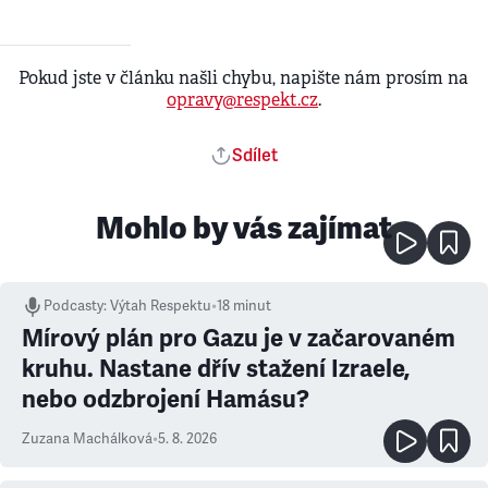
Pokud jste v článku našli chybu, napište nám prosím na
opravy@respekt.cz
.
Sdílet
Mohlo by vás zajímat
Podcasty
:
Výtah Respektu
•
18 minut
Mírový plán pro Gazu je v začarovaném
kruhu. Nastane dřív stažení Izraele,
nebo odzbrojení Hamásu?
Zuzana Machálková
•
5. 8. 2026