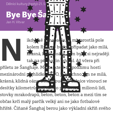
Dělníci kultury (texty)
•
21. 5. 2010
•
3
minuty
Bye Bye Šanghaj!
Jan H. Vitvar
N
ikdy mě nenapadlo, že mi zarostlá pole
kolem Ruzyně budou připadat jako milá,
krásná, klidná oáza, kam bych si nejraději
tak na pět hodin lehnul. Až včera při
příletu ze Šanghaje. Město, které do podzimu hostí
mezinárodní přehlídku EXPO, je všechno, jen ne milá,
krásná, klidná oáza. Osmiproudové dálnice vinoucí se
desítky kilometrů skrz město pro dvacet milionů lidí,
stovky mrakodrapů, beton, beton, beton a mezi tím se
občas krčí malý parčík velký ani ne jako fotbalové
hřiště. Číňané Šanghaj berou jako výkladní skříň svého