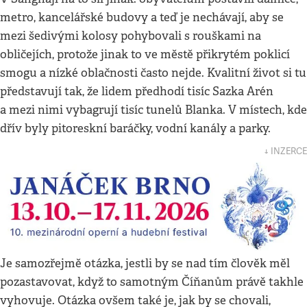
metro, kancelářské budovy a teď je nechávají, aby se
mezi šedivými kolosy pohybovali s rouškami na
obličejích, protože jinak to ve městě přikrytém poklicí
smogu a nízké oblačnosti často nejde. Kvalitní život si tu
představují tak, že lidem předhodí tisíc Sazka Arén
a mezi nimi vybagrují tisíc tunelů Blanka. V místech, kde
dřív byly pitoreskní baráčky, vodní kanály a parky.
↓ INZERCE
Je samozřejmě otázka, jestli by se nad tím člověk měl
pozastavovat, když to samotným Číňanům právě takhle
vyhovuje. Otázka ovšem také je, jak by se chovali,