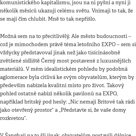
komunistického kapitalismu, jsou na ni pyšní a nyní ji
několik měsíců ukazují celému světu. Vnímají to tak, že
se mají čím chlubit. Mně to tak nepřišlo.
Možná sem na to přecitlivělý. Ale město budoucnosti –
což je mimochodem právě téma letošního EXPO – sem si
vždycky představoval jinak než jako tisícinásobně
zvětšené sídliště Černý most postavené z luxusnějších
materiálů. V mém idealistickém pohledu by podobná
aglomerace byla citlivá ke svým obyvatelům, kterým by
především nabízela kvalitní místo pro život. Takový
pohled ostatně nabízí několik pavilonů na EXPO,
například britský pod hesly: „Nic nemají Britové tak rádi
jako otevřený prostor“ a „Představte si, že vaše domy
rozkvetou“.
V Šanghaji na to šli jinak: obyvatelům postavili dálnice,