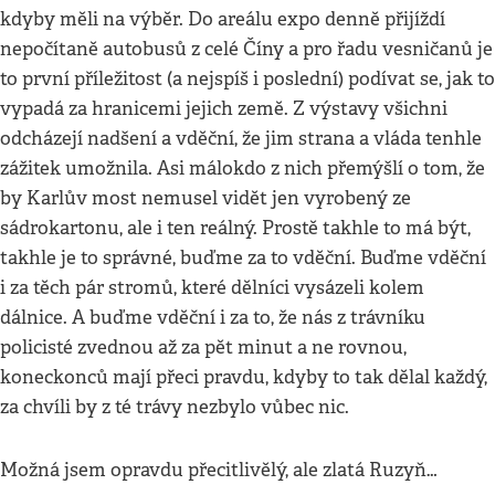
kdyby měli na výběr. Do areálu expo denně přijíždí
nepočítaně autobusů z celé Číny a pro řadu vesničanů je
to první příležitost (a nejspíš i poslední) podívat se, jak to
vypadá za hranicemi jejich země. Z výstavy všichni
odcházejí nadšení a vděční, že jim strana a vláda tenhle
zážitek umožnila. Asi málokdo z nich přemýšlí o tom, že
by Karlův most nemusel vidět jen vyrobený ze
sádrokartonu, ale i ten reálný. Prostě takhle to má být,
takhle je to správné, buďme za to vděční. Buďme vděční
i za těch pár stromů, které dělníci vysázeli kolem
dálnice. A buďme vděční i za to, že nás z trávníku
policisté zvednou až za pět minut a ne rovnou,
koneckonců mají přeci pravdu, kdyby to tak dělal každý,
za chvíli by z té trávy nezbylo vůbec nic.
Možná jsem opravdu přecitlivělý, ale zlatá Ruzyň…