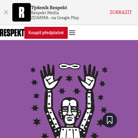
Týdeník Respekt
×
ZOBRAZIT
Respekt Media
ZDARMA - na Google Play
Koupit předplatné