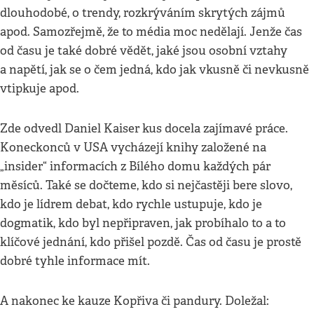
dlouhodobé, o trendy, rozkrýváním skrytých zájmů
apod. Samozřejmě, že to média moc nedělají. Jenže čas
od času je také dobré vědět, jaké jsou osobní vztahy
a napětí, jak se o čem jedná, kdo jak vkusně či nevkusně
vtipkuje apod.
Zde odvedl Daniel Kaiser kus docela zajímavé práce.
Koneckonců v USA vycházejí knihy založené na
„insider“ informacích z Bílého domu každých pár
měsíců. Také se dočteme, kdo si nejčastěji bere slovo,
kdo je lídrem debat, kdo rychle ustupuje, kdo je
dogmatik, kdo byl nepřipraven, jak probíhalo to a to
klíčové jednání, kdo přišel pozdě. Čas od času je prostě
dobré tyhle informace mít.
A nakonec ke kauze Kopřiva či pandury. Doležal: