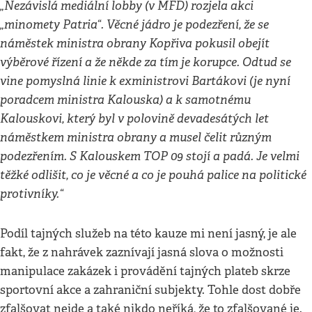
„Nezávislá mediální lobby (v MFD) rozjela akci
„minomety Patria“. Věcné jádro je podezření, že se
náměstek ministra obrany Kopřiva pokusil obejít
výběrové řízení a že někde za tím je korupce. Odtud se
vine pomyslná linie k exministrovi Bartákovi (je nyní
poradcem ministra Kalouska) a k samotnému
Kalouskovi, který byl v polovině devadesátých let
náměstkem ministra obrany a musel čelit různým
podezřením. S Kalouskem TOP 09 stojí a padá. Je velmi
těžké odlišit, co je věcné a co je pouhá palice na politické
protivníky.“
Podíl tajných služeb na této kauze mi není jasný, je ale
fakt, že z nahrávek zaznívají jasná slova o možnosti
manipulace zakázek i provádění tajných plateb skrze
sportovní akce a zahraniční subjekty. Tohle dost dobře
zfalšovat nejde a také nikdo neříká, že to zfalšované je.