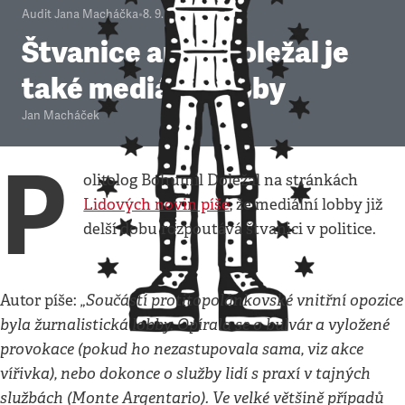
Audit Jana Macháčka
•
8. 9. 2010
•
4
minuty
Štvanice aneb Doležal je
také mediální lobby
Jan Macháček
P
olitolog Bohumil Doležal na stránkách
Lidových novin píše
, že mediální lobby již
delší dobu rozpoutává štvanici v politice.
„Součástí protitopolánkovské vnitřní opozice
Autor píše:
byla žurnalistická lobby. Opírala se o bulvár a vyložené
provokace (pokud ho nezastupovala sama, viz akce
vířivka), nebo dokonce o služby lidí s praxí v tajných
službách (Monte Argentario). Ve velké většině případů