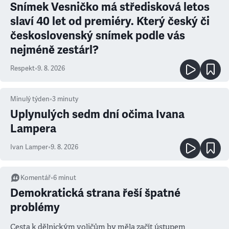
Snímek Vesničko má středisková letos
slaví 40 let od premiéry. Který český či
československý snímek podle vás
nejméně zestárl?
Respekt
•
9. 8. 2026
Minulý týden
•
3
minuty
Uplynulých sedm dní očima Ivana
Lampera
Ivan Lamper
•
9. 8. 2026
Komentář
•
6
minut
Demokratická strana řeší špatné
problémy
Cesta k dělnickým voličům by měla začít ústupem