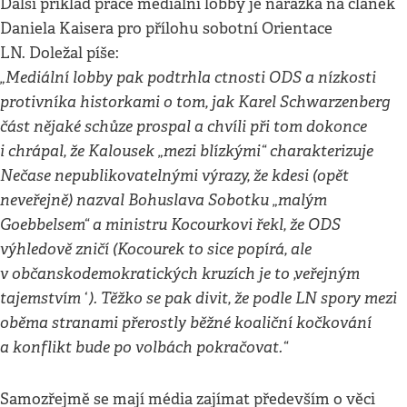
Další příklad práce mediální lobby je narážka na článek
Daniela Kaisera pro přílohu sobotní Orientace
LN. Doležal píše:
„Mediální lobby pak podtrhla ctnosti ODS a nízkosti
protivníka historkami o tom, jak Karel Schwarzenberg
část nějaké schůze prospal a chvíli při tom dokonce
i chrápal, že Kalousek „mezi blízkými“ charakterizuje
Nečase nepublikovatelnými výrazy, že kdesi (opět
neveřejně) nazval Bohuslava Sobotku „malým
Goebbelsem“ a ministru Kocourkovi řekl, že ODS
výhledově zničí (Kocourek to sice popírá, ale
v občanskodemokratických kruzích je to ,veřejným
tajemstvímʻ). Těžko se pak divit, že podle LN spory mezi
oběma stranami přerostly běžné koaliční kočkování
a konflikt bude po volbách pokračovat.“
Samozřejmě se mají média zajímat především o věci