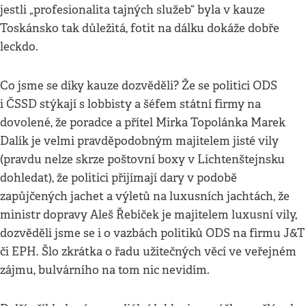
jestli „profesionalita tajných služeb“ byla v kauze
Toskánsko tak důležitá, fotit na dálku dokáže dobře
leckdo.
Co jsme se díky kauze dozvěděli? Že se politici ODS
i ČSSD stýkají s lobbisty a šéfem státní firmy na
dovolené, že poradce a přítel Mirka Topolánka Marek
Dalík je velmi pravděpodobným majitelem jisté vily
(pravdu nelze skrze poštovní boxy v Lichtenštejnsku
dohledat), že politici přijímají dary v podobě
zapůjčených jachet a výletů na luxusních jachtách, že
ministr dopravy Aleš Řebíček je majitelem luxusní vily,
dozvěděli jsme se i o vazbách politiků ODS na firmu J&T
či EPH. Šlo zkrátka o řadu užitečných věcí ve veřejném
zájmu, bulvárního na tom nic nevidím.