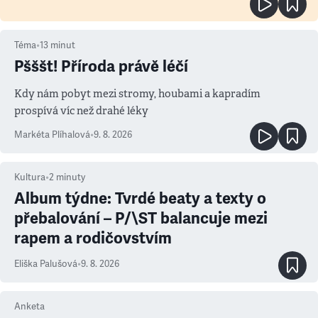
Téma
•
13
minut
Pšššt! Příroda právě léčí
Kdy nám pobyt mezi stromy, houbami a kapradím
prospívá víc než drahé léky
Markéta Plíhalová
•
9. 8. 2026
Kultura
•
2
minuty
Album týdne: Tvrdé beaty a texty o
přebalování – P/\ST balancuje mezi
rapem a rodičovstvím
Eliška Palušová
•
9. 8. 2026
Anketa