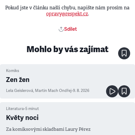
Pokud jste v článku našli chybu, napište nám prosím na
opravy@respekt.cz
.
Sdílet
Mohlo by vás zajímat
Komiks
Zen žen
Lela Geislerová
,
Martin Mach Ondřej
•
9. 8. 2026
Literatura
•
5
minut
Květy noci
Za komiksovými skladbami Laury Pérez