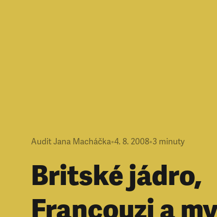
Audit Jana Macháčka
•
4. 8. 2008
•
3
minuty
Britské jádro,
Francouzi a m