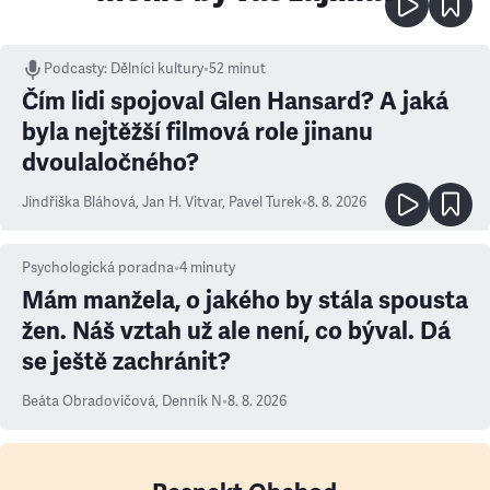
Podcasty
:
Dělníci kultury
•
52 minut
Čím lidi spojoval Glen Hansard? A jaká
byla nejtěžší filmová role jinanu
dvoulaločného?
Jindřiška Bláhová
,
Jan H. Vitvar
,
Pavel Turek
•
8. 8. 2026
Psychologická poradna
•
4
minuty
Mám manžela, o jakého by stála spousta
žen. Náš vztah už ale není, co býval. Dá
se ještě zachránit?
Beáta Obradovičová
,
Denník N
•
8. 8. 2026