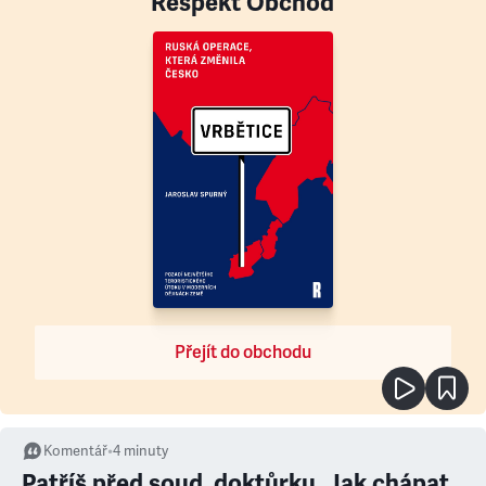
Respekt Obchod
Přejít do obchodu
Komentář
•
4
minuty
Patříš před soud, doktůrku. Jak chápat