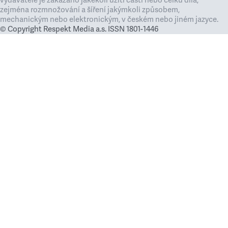
vydavatele je zakázáno jakékoli užití částí nebo celku díla,
zejména rozmnožování a šíření jakýmkoli způsobem,
mechanickým nebo elektronickým, v českém nebo jiném jazyce.
© Copyright Respekt Media a.s. ISSN 1801-1446