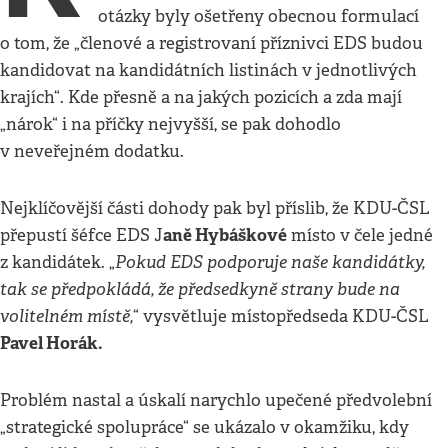
otázky byly ošetřeny obecnou formulací
o tom, že „členové a registrovaní příznivci EDS budou
kandidovat na kandidátních listinách v jednotlivých
krajích“. Kde přesně a na jakých pozicích a zda mají
„nárok“ i na příčky nejvyšší, se pak dohodlo
v neveřejném dodatku.
Nejklíčovější části dohody pak byl příslib, že KDU-ČSL
aně Hybáškové
přepustí šéfce EDS J
místo v čele jedné
Pokud EDS podporuje naše kandidátky,
z kandidátek. „
tak se předpokládá, že předsedkyně strany bude na
volitelném místě,
“ vysvětluje místopředseda KDU-ČSL
Pavel Horák.
Problém nastal a úskalí narychlo upečené předvolební
„strategické spolupráce“ se ukázalo v okamžiku, kdy