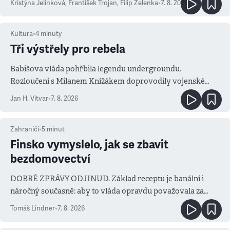
Kristýna Jelínková
,
František Trojan
,
Filip Zelenka
•
7. 8. 2026
Kultura
•
4
minuty
Tři výstřely pro rebela
Babišova vláda pohřbila legendu undergroundu.
Rozloučení s Milanem Knížákem doprovodily vojenské
salvy i kritika pokrokářů
Jan H. Vitvar
•
7. 8. 2026
Zahraničí
•
5
minut
Finsko vymyslelo, jak se zbavit
bezdomovectví
DOBRÉ ZPRÁVY ODJINUD. Základ receptu je banální i
náročný současně: aby to vláda opravdu považovala za
prioritu
Tomáš Lindner
•
7. 8. 2026