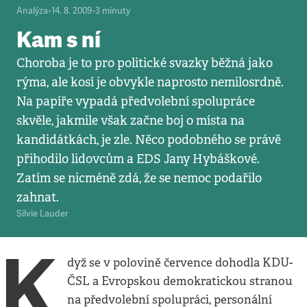
Analýza
•
14. 8. 2009
•
3
minuty
Kam s ní
Choroba je to pro politické svazky běžná jako
rýma, ale kosí je obvykle naprosto nemilosrdně.
Na papíře vypadá předvolební spolupráce
skvěle, jakmile však začne boj o místa na
kandidátkách, je zle. Něco podobného se právě
přihodilo lidovcům a EDS Jany Hybáškové.
Zatím se nicméně zdá, že se nemoc podařilo
zahnat.
Silvie Lauder
K
dyž se v polovině července dohodla KDU-
ČSL a Evropskou demokratickou stranou
na předvolební spolupráci, personální