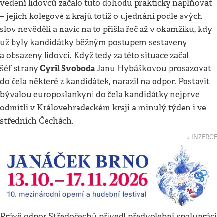
vedení lidovců začalo tuto dohodu prakticky naplňovat
– jejich kolegové z krajů totiž o ujednání podle svých
slov nevěděli a navíc na to přišla řeč až v okamžiku, kdy
už byly kandidátky běžným postupem sestaveny
a obsazeny lidovci. Když tedy za této situace začal
Cyril Svoboda
šéf strany
Janu Hybáškovou prosazovat
do čela některé z kandidátek, narazil na odpor. Postavit
bývalou europoslankyni do čela kandidátky nejprve
odmítli v Královehradeckém kraji a minulý týden i ve
středních Čechách.
↓ INZERCE
Právě odpor Středočechů přivedl předvolební spolupráci