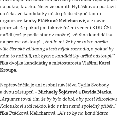
na pokraj krachu. Nejenže odmítli Hybáškovou postavit
do čela své kandidátky místo předsedkyně tamní
Lenky Ptáčkové Melicharové
organizace
, ale navíc
pohrozili, že pokud jim takové řešení vedení KDU-ČSL
nařídí (což je podle stanov možné), většina kandidátky
Vadilo mi, že by se takto obešla
na protest odstoupí. „
vůle členské základny, která nějak rozhodla, a pokud by
nám to nařídili, tak bych z kandidátky určitě odstoupil
,“
Karel
říká dvojka kandidátky a místostarosta Vlašimi
Kroupa
.
Nepřesvědčila je ani osobní návštěva Cyrila Svobody
Michaely Šojdrové
Davida Macka
a dvou zástupců –
a
.
Argumentoval tím, že by bylo dobré, aby proti Miroslavu
„
Kalouskovi stál někdo, kdo s ním nemá společný příběh,“
„Ale to by na kandidátce
říká Ptáčková Melicharová.