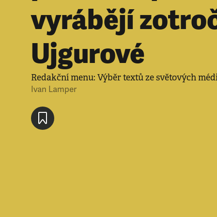
vyrábějí zotro
Ujgurové
Redakční menu: Výběr textů ze světových médi
Ivan Lamper