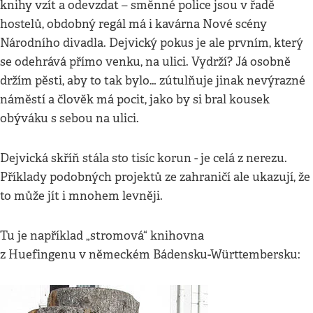
knihy vzít a odevzdat – směnné police jsou v řadě
hostelů, obdobný regál má i kavárna Nové scény
Národního divadla. Dejvický pokus je ale prvním, který
se odehrává přímo venku, na ulici. Vydrží? Já osobně
držím pěsti, aby to tak bylo… zútulňuje jinak nevýrazné
náměstí a člověk má pocit, jako by si bral kousek
obýváku s sebou na ulici.
Dejvická skříň stála sto tisíc korun - je celá z nerezu.
Příklady podobných projektů ze zahraničí ale ukazují, že
to může jít i mnohem levněji.
Tu je například „stromová“ knihovna
z Huefingenu v německém Bádensku-Württembersku: