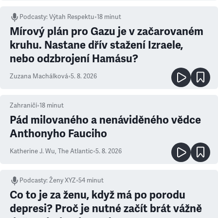
Podcasty
:
Výtah Respektu
•
18 minut
Mírový plán pro Gazu je v začarovaném
kruhu. Nastane dřív stažení Izraele,
nebo odzbrojení Hamásu?
Zuzana Machálková
•
5. 8. 2026
Zahraničí
•
18
minut
Pád milovaného a nenáviděného vědce
Anthonyho Fauciho
Katherine J. Wu
,
The Atlantic
•
5. 8. 2026
Podcasty
:
Ženy XYZ
•
54 minut
Co to je za ženu, když má po porodu
depresi? Proč je nutné začít brát vážně