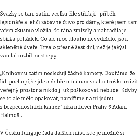
Svazky se tam zatím vcelku čile střídají - příběh
legionáře a lehčí zábavné čtivo pro dámy, které jsem tam
včera zkusmo vložila, do rána zmizely a nahradila je
sbírka pohádek. Co ale moc dlouho nevydrželo, jsou
skleněné dveře. Trvalo přesně šest dní, než je jakýsi
vandal rozbil na střepy.
„Knihovnu zatím nesledují žádné kamery. Doufáme, že
lidi pochopí, že jde o dobře míněnou snahu trošku oživit
veřejný prostor a nikdo ji už poškozovat nebude. Kdyby
se to ale mělo opakovat, namíříme na ni jednu
z bezpečnostních kamer,“ říká mluvčí Prahy 6 Adam
Halmoši.
V Česku funguje řada dalších míst, kde je možné si