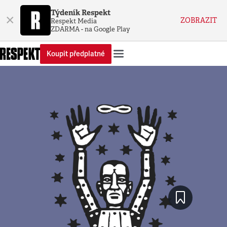
Týdeník Respekt
×
ZOBRAZIT
Respekt Media
ZDARMA - na Google Play
Koupit předplatné