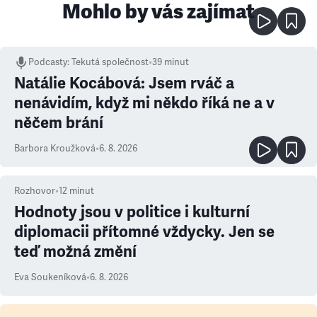
Mohlo by vás zajímat
Podcasty
:
Tekutá společnost
•
39 minut
Natálie Kocábová: Jsem rváč a
nenávidím, když mi někdo říká ne a v
něčem brání
Barbora Kroužková
•
6. 8. 2026
Rozhovor
•
12
minut
Hodnoty jsou v politice i kulturní
diplomacii přítomné vždycky. Jen se
teď možná změní
Eva Soukeníková
•
6. 8. 2026