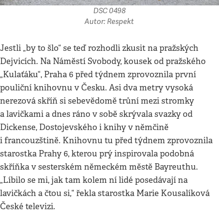
DSC 0498
Autor: Respekt
Jestli „by to šlo“ se teď rozhodli zkusit na pražských
Dejvicích. Na Náměstí Svobody, kousek od pražského
„Kulaťáku“, Praha 6 před týdnem zprovoznila první
pouliční knihovnu v Česku. Asi dva metry vysoká
nerezová skříň si sebevědomě trůní mezi stromky
a lavičkami a dnes ráno v sobě skrývala svazky od
Dickense, Dostojevského i knihy v němčině
i francouzštině. Knihovnu tu před týdnem zprovoznila
starostka Prahy 6, kterou prý inspirovala podobná
skříňka v sesterském německém městě Bayreuthu.
„Líbilo se mi, jak tam kolem ní lidé posedávají na
lavičkách a čtou si,“ řekla starostka Marie Kousalíková
České televizi.