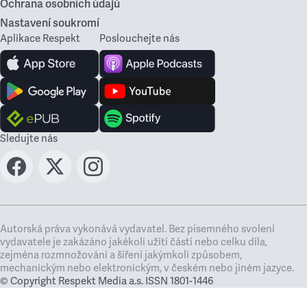
Ochrana osobních údajů
Nastavení soukromí
Aplikace Respekt
Poslouchejte nás
Sledujte nás
Autorská práva vykonává vydavatel. Bez písemného svolení
vydavatele je zakázáno jakékoli užití částí nebo celku díla,
zejména rozmnožování a šíření jakýmkoli způsobem,
mechanickým nebo elektronickým, v českém nebo jiném jazyce.
© Copyright Respekt Media a.s. ISSN 1801-1446