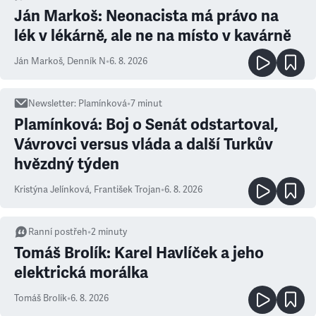
Ján Markoš: Neonacista má právo na
lék v lékárně, ale ne na místo v kavárně
Ján Markoš
,
Denník N
•
6. 8. 2026
Newsletter
:
Plamínková
•
7
minut
Plamínková: Boj o Senát odstartoval,
Vávrovci versus vláda a další Turkův
hvězdný týden
Kristýna Jelínková
,
František Trojan
•
6. 8. 2026
Ranní postřeh
•
2
minuty
Tomáš Brolík: Karel Havlíček a jeho
elektrická morálka
Tomáš Brolík
•
6. 8. 2026