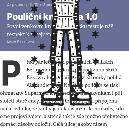
Za plotem
•
2. 11. 2012
•
3
minuty
Pouliční knihovna 1.0
První venkovní knihovna v Česku testuje náš
respekt k veřejnému prostoru
Lucie Kavanová
P
řed pár lety jsem při nočních toulkách
Berlínem narazila na prapodivnou skříň.
Béžová almara zářila mezi stromky poblíž
Alexanderplatz. Na jejích policích se tiskl
ohmataný Superman k německým harlekýnkám i půl
století staré encyklopedii. K tomu všemu připojena
malá cedulka, že knihy jsou k dispozici komukoliv, kdo
o ně projeví zájem, a stejně tak je zde možno přebytečné
domácí zásoby odložit. Celá ulice jakoby rázem